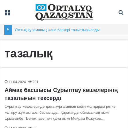
Мәзір
Із
Ұлттық құраманың жаңа бапкері таныстырылады
тазалық
11.04.2024
201
Аймақ басшысы Сұрыптау көшелерінің
тазалығын тексерді
Сұрыптау көшелерінде дала құрғағаннан кейін жолдарды ретке
келтіру жұмыстары басталады. Қарағанды облысының әкімі
Ермағанбет Бөлекпаев пен қала әкімі Мейрам Кожухов…