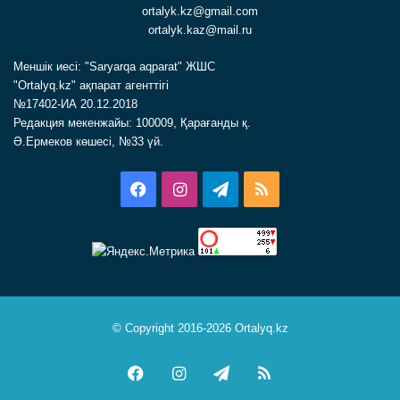
ortalyk.kz@gmail.com
ortalyk.kaz@mail.ru
Меншік иесі: "Saryarqa aqparat" ЖШС
"Ortalyq.kz" ақпарат агенттігі
№17402-ИА 20.12.2018
Редакция мекенжайы: 100009, Қарағанды қ.
Ә.Ермеков көшесі, №33 үй.
Facebook
Instagram
Telegram
RSS
© Copyright 2016-2026 Ortalyq.kz
Facebook
Instagram
Telegram
RSS