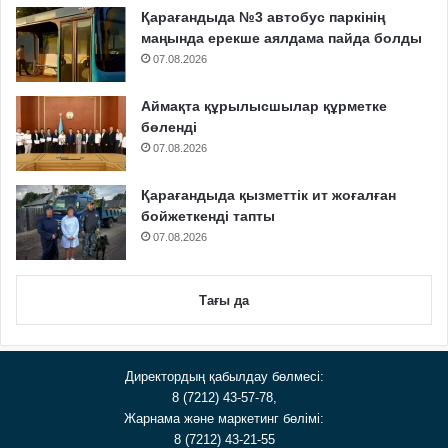
Қарағандыда №3 автобус паркінің
маңында ерекше аялдама пайда болды
07.08.2026
Аймақта құрылысшылар құрметке
бөленді
07.08.2026
Қарағандыда қызметтік ит жоғалған
бойжеткенді тапты
07.08.2026
Тағы да
Директордың қабылдау бөлмесі:
8 (7212) 43-57-78,
Жарнама және маркетинг бөлімі:
8 (7212) 43-21-55