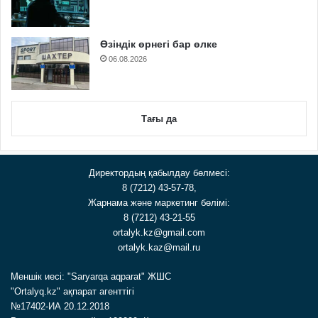
Өзіндік өрнегі бар өлке
06.08.2026
Тағы да
Директордың қабылдау бөлмесі:
8 (7212) 43-57-78,
Жарнама және маркетинг бөлімі:
8 (7212) 43-21-55
ortalyk.kz@gmail.com
ortalyk.kaz@mail.ru
Меншік иесі: "Saryarqa aqparat" ЖШС
"Ortalyq.kz" ақпарат агенттігі
№17402-ИА 20.12.2018