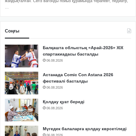
жабдықталған. Сегіз вагонды пойыз құрамында терапевт, педиатр,
…
Соңғы
Балқашта облыстық «Арай-2026» XIX
спартакиадасы басталды
06.08.2026
Астанада Comic Con Astana 2026
фестивалі басталды
06.08.2026
Қолдау қуат береді
06.08.2026
Мүгедек балаларға қолдау көрсетіледі
06.08.2026