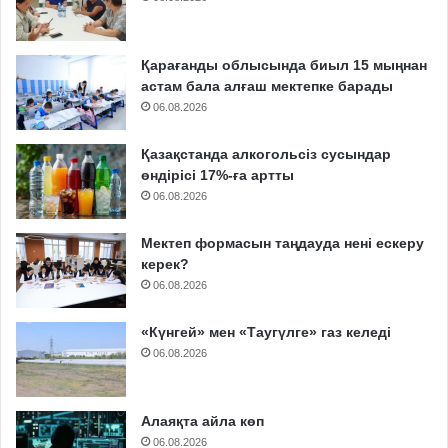
Қарағанды облысында биыл 15 мыңнан
астам бала алғаш мектепке барады
06.08.2026
Қазақстанда алкогольсіз сусындар
өндірісі 17%-ға артты
06.08.2026
Мектеп формасын таңдауда нені ескеру
керек?
06.08.2026
«Күнгей» мен «Таугүлге» газ келеді
06.08.2026
Алаяқта айла көп
06.08.2026