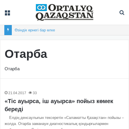
Мәзір
Із
Өзіндік өрнегі бар өлке
Отарба
Отарба
21.04.2017
33
«Тіс ауырса, іш ауырса» пойыз көмек
береді
Елдің денсаулығын тексеретін «Саламатты Қазақстан» пойызы –
жолда. Отарба заманауи диагностикалық қондырғылармен