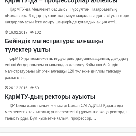
ҚарМТУ-да – профессорлар аллеясы
ҚарМТУ-да Мемлекет басшысы Нұрсұлтан Назарбаевтың
«Болашаққа бағдар: рухани жаңғыру» мақаласындағы «Туған жер»
бағдарламасын іске асыру шеңберінде қоғамдық акция өтті.…
16.02.2017
102
Бейіндік магистратура: алғашқы
түлектер ұшты
ҚарМТУ-да мемлекеттік индустриялдық-инновациялық дамудың
екінші бағдарламасына мамандар даярлау бойынша бейіндік
магистратураны бітірген алғашқы 120 түлекке диплом тапсыру
рәсімі өтті.…
26.12.2016
50
ҚарМТУ-дың ректоры ауысты
ҚР Білім және ғылым министрі Ерлан САҒАДИЕВ Қарағанды
мемлекеттік техникалық университетінің ұжымына жаңа ректорды
таныстырды. Бұл қызметке ғалым, профессор,…