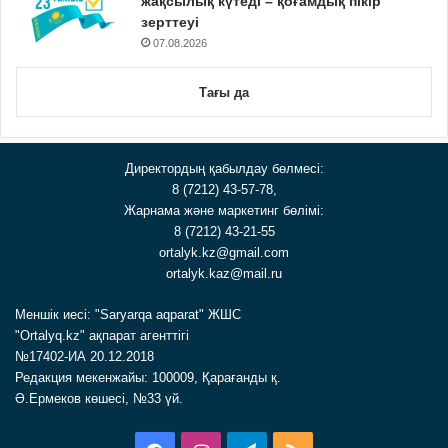
жақсылық күтеді – қоғамдық пікір
зерттеуі
07.08.2026
Тағы да
Директордың қабылдау бөлмесі:
8 (7212) 43-57-78,
Жарнама және маркетинг бөлімі:
8 (7212) 43-21-55
ortalyk.kz@gmail.com
ortalyk.kaz@mail.ru
Меншік иесі: "Saryarqa aqparat" ЖШС
"Ortalyq.kz" ақпарат агенттігі
№17402-ИА 20.12.2018
Редакция мекенжайы: 100009, Қарағанды қ.
Ә.Ермеков көшесі, №33 үй.