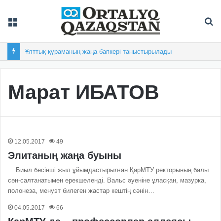
Мәзір
Із
Ұлттық құраманың жаңа бапкері таныстырылады
Марат ИБАТОВ
12.05.2017
49
Элитаның жаңа буыны
Биыл бесінші жыл ұйымдастырылған ҚарМТУ ректорының балы
сән-салтанатымен ерекшеленді. Вальс әуеніне ұласқан, мазурка,
полонеза, менуэт билеген жастар кештің сәнін…
04.05.2017
66