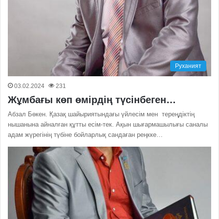
Руханият
03.02.2024
231
Жұмбағы көп өмірдің түсінбеген…
Абзал Бөкен. Қазақ шайыриятындағы үйлесім мен тереңдіктің
нышанына айналған құтты есім-тек. Ақын шығармашылығы саналы
адам жүрегінің түбіне бойларлық сандаған реңкке…