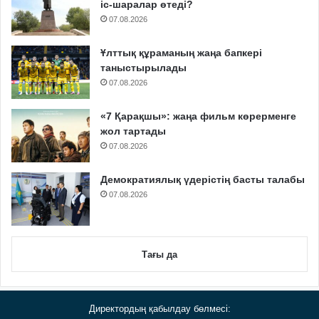
іс-шаралар өтеді?
07.08.2026
Ұлттық құраманың жаңа бапкері
таныстырылады
07.08.2026
«7 Қарақшы»: жаңа фильм көрерменге
жол тартады
07.08.2026
Демократиялық үдерістің басты талабы
07.08.2026
Тағы да
Директордың қабылдау бөлмесі: