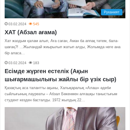
Руханият
03.02.2024
545
ХАТ (Абзал ағама)
Хат жаздым қалам алып, Аға саған, Аман ба аппақ тәтем, бала-
шағаң?! …Жыландай жиырылып жатып алды, Жолымда неге ана
бір аласа…
03.02.2024
183
Есімде жүрген естелік (Ақын
шығармашылығы жайлы бір үзік сыр)
Қазақтың аса талантты ақыны, Халықаралық «Алаш» әдеби
сыйлығының лауреаты – Абзал Бөкенмен алғашқы таныстығым
студент кезден басталды. 1972 жылдың 22…