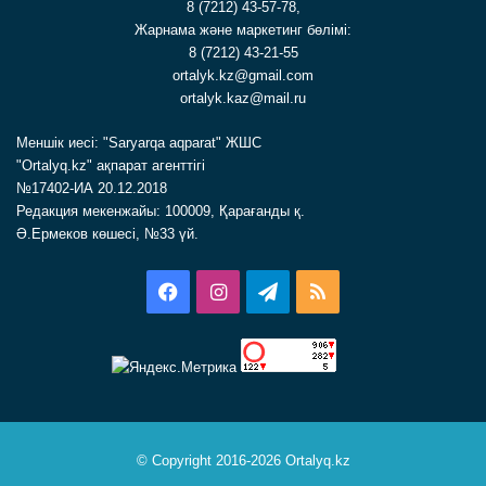
8 (7212) 43-57-78,
Жарнама және маркетинг бөлімі:
8 (7212) 43-21-55
ortalyk.kz@gmail.com
ortalyk.kaz@mail.ru
Меншік иесі: "Saryarqa aqparat" ЖШС
"Ortalyq.kz" ақпарат агенттігі
№17402-ИА 20.12.2018
Редакция мекенжайы: 100009, Қарағанды қ.
Ә.Ермеков көшесі, №33 үй.
Facebook
Instagram
Telegram
RSS
© Copyright 2016-2026 Ortalyq.kz