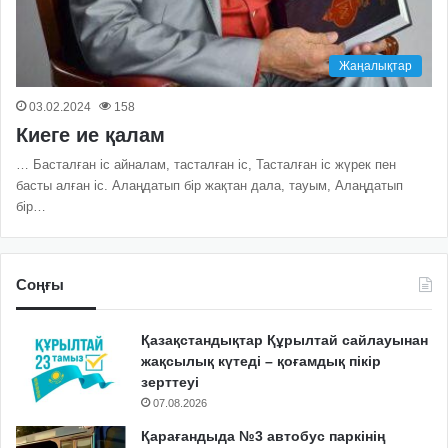
Жаңалықтар
03.02.2024
158
Киеге ие қалам
… Басталған іс айналам, тасталған іс, Тасталған іс жүрек пен
басты алған іс. Алаңдатып бір жақтан дала, тауым, Алаңдатып
бір…
Соңғы
Қазақстандықтар Құрылтай сайлауынан
жақсылық күтеді – қоғамдық пікір
зерттеуі
07.08.2026
Қарағандыда №3 автобус паркінің