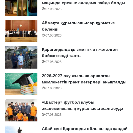
маңында ерекше аялдама пайда болды
07.08.2026
Аймақта құрылысшылар құрметке
бөленді
07.08.2026
Қарағандыда қызметтік ит жоғалған
бойжеткенді тапты
07.08.2026
2026-2027 оқу жылына арналған
мемлекеттік грант иегерлері анықталды
07.08.2026
«Шахтер» футбол клубы
академиясының құрылысы жалғасуда
07.08.2026
Абай күні Қарағанды облысында қандай