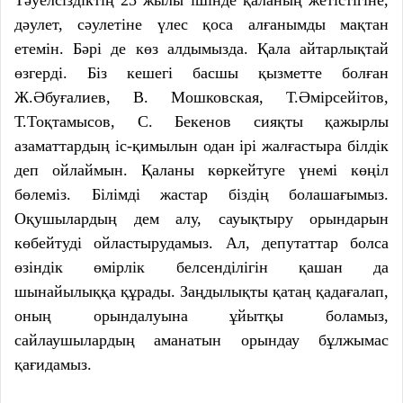
дәулет, сәулетіне үлес қоса алғанымды мақтан
етемін. Бәрі де көз алдымызда. Қала айтарлықтай
өзгерді. Біз кешегі басшы қызметте болған
Ж.Әбуғалиев, В. Мошковская, Т.Әмірсейітов,
Т.Тоқтамысов, С. Бекенов сияқты қажырлы
азаматтардың іс-қимылын одан ірі жалғастыра білдік
деп ойлаймын. Қаланы көркейтуге үнемі көңіл
бөлеміз. Білімді жастар біздің болашағымыз.
Оқушылардың дем алу, сауықтыру орындарын
көбейтуді ойластырудамыз. Ал, депутаттар болса
өзіндік өмірлік белсенділігін қашан да
шынайылыққа құрады. Заңдылықты қатаң қадағалап,
оның орындалуына ұйытқы боламыз,
сайлаушылардың аманатын орындау бұлжымас
қағидамыз.