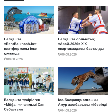
Балқашта
Балқашта облыстық
«RentBalkhash.kz»
«Арай-2026» XIX
платформасы іске
спартакиадасы басталды
қосылды
06.08.2026
09.08.2026
Балқашта түсірілген
Іле-Балқашқа алғашқы
«Mūğalım» фильмі Сан-
Амур жолбарысы жіберілді
Себастьян
04.08.2026