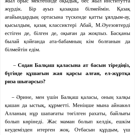
жыл орыс мектебінде оқыдық, бес жыл институтта
жүрдік. Бір ауыз қазақша білмеймін. Қазақ
ағайындардың ортасына түскенде қатты ұялдым-ау,
қысылдым, қазақ классиктері Абай, М.Әуезовтерді
естіген де, білген де, оқыған да жоқпыз. Басқаны
былай қойғанда ата-бабамның кім болғанын да
білмейтін едім.
Содан Балқаш қаласына ат басын тіредіңіз,
–
бүгінде құшағын жая қарсы алған, ел-жұртқа
риза шығарсыз?
Әрине, мен үшін Балқаш қаласы, оның халқы
–
қашан да ыстық, құрметті. Меніңше мына айнакөл
Алланың нұр шапағаты төгілген рахаты, байлығы
болып көрінеді. Жас маман болып келдік, ешкім
кеудемізден итерген жоқ. Отбасын құрдым, үш