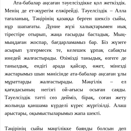
Ата-бабалар аңсаған тәуелсіздікке қол жеткіздік.
Менің де ет-жүрегім елжірейді. Тәуелсіздік – Алла
тағаланың, Тәңірінің қазаққа берген шексіз сыйы,
нұр шапағаты. Дүние жүзі халықтарымен иық
тірестіре отырып, жаңа ғасырды бастадық. Мың-
мыңдаған жоспар, бағдарламамыз бар. Біз жүзеге
асырып үлгермесек те, келешек ұрпақ сабақты
инедей жалғастырады. Өзімізді таныдық, өзгеге де
танылдық, ендігі арада қайсар, өжет, мінезді
жастарымыз шын мәнісінде ата-бабалар аңсаған ұлы
мұраттарды жалғастырады. Мәңгілік – ел
қағидасының негізгі ой-ағысы осыған саяды.
Тәуелсіздік тәтті сөз дейміз, бірақ, соған жету
жолында қаншама күрделі күрес жүргізілді. Алаш
арыстары, оқымыстыларымыз жапа шекті.
Тәңірінің сыйы мәңгілікке баянды болсын деп