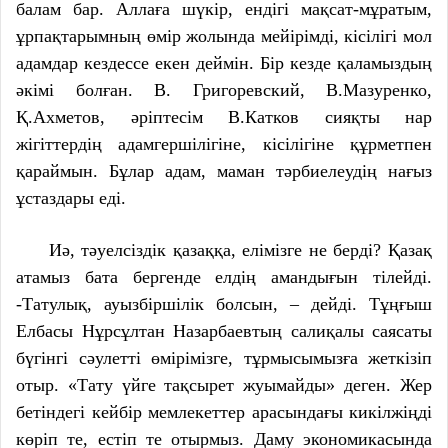
балам бар. Аллаға шүкір, ендігі мақсат-мұратым,
ұрпақтарымның өмір жолында мейірімді, кісілігі мол
адамдар кездессе екен деймін. Бір кезде қаламыздың
әкімі болған. В. Григоревский, В.Мазуренко,
Қ.Ахметов, әріптесім В.Катков сияқты нар
жігіттердің адамгершілігіне, кісілігіне құрметпен
қараймын. Бұлар адам, маман тәрбиелеудің нағыз
ұстаздары еді.
Иә, тәуелсіздік қазаққа, елімізге не берді? Қазақ
атамыз бата бергенде елдің амандығын тілейді.
-Татулық, ауызбіршілік болсын, – дейді. Тұңғыш
Елбасы Нұрсұлтан Назарбаевтың салиқалы саясаты
бүгінгі сәулетті өмірімізге, тұрмысымызға жеткізіп
отыр. «Тату үйге тақсырет жуымайды» деген. Жер
бетіндегі кейбір мемлекеттер арасындағы кикілжіңді
көріп те, естіп те отырмыз. Даму экономикасында