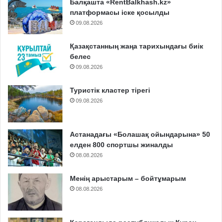
Балқашта «RentBalkhash.kz»
платформасы іске қосылды
09.08.2026
Қазақстанның жаңа тарихындағы биік
белес
09.08.2026
Туристік кластер тірегі
09.08.2026
Астанадағы «Болашақ ойындарына» 50
елден 800 спортшы жиналды
08.08.2026
Менің арыстарым – бойтұмарым
08.08.2026