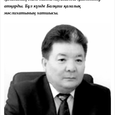
атқарды. Бұл күнде Балқаш қалалық
мәслихатының хатшысы.