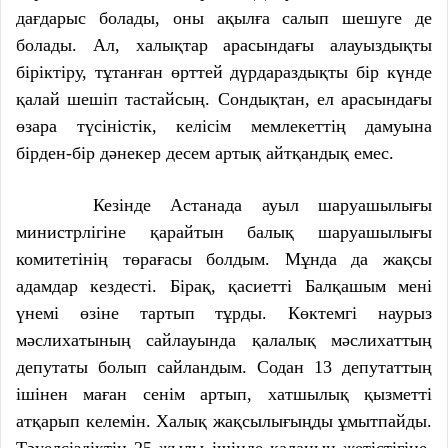
дағдарыс болады, оны ақылға салып шешуге де
болады. Ал, халықтар арасындағы алауыздықты
біріктіру, тұтанған өрттей дүрдараздықты бір күнде
қалай шешіп тастайсың. Сондықтан, ел арасындағы
өзара түсіністік, келісім мемлекеттің дамуына
бірден-бір дәнекер десем артық айтқандық емес.
Кезінде Астанада ауыл шаруашылығы
министрлігіне қарайтын балық шаруашылығы
комитетінің төрағасы болдым. Мұнда да жақсы
адамдар кездесті. Бірақ, қасиетті Балқашым мені
үнемі өзіне тартып тұрды. Көктемгі наурыз
мәслихатының сайлауында қалалық мәслихаттың
депутаты болып сайландым. Содан 13 депутаттың
ішінен маған сенім артып, хатшылық қызметті
атқарып келемін. Халық жақсылығыңды ұмытпайды.
Тәуелсіздіктің 25 жылы ішінде қаланың жетістігіне,