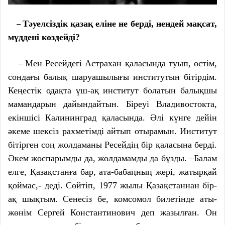
Тәуелсіздік қазақ еліне не берді, нендей мақсат,
–
мүддені көздейді?
Мен Ресейдегі Астрахан қаласында туып, өстім,
–
сондағы балық шаруашылығы институтын бітірдім.
Кеңестік одақта үш-ақ институт болатын балықшы
мамандарын дайындайтын. Біреуі Владивостокта,
екіншісі Калининград қаласында. Әлі күнге дейін
әкеме шексіз рахметімді айтып отырамын. Институт
бітірген соң жолдаманы Ресейдің бір қаласына берді.
Әкем жоспарымды да, жолдамамды да бұзды. –Балам
елге, Қазақстанға бар, ата-бабаңның жері, жатырқай
қоймас,- деді. Сөйтіп, 1977 жылы Қазақстаннан бір-
ақ шықтым. Сенесіз бе, комсомол билетінде аты-
жөнім Сергей Константинович деп жазылған. Он