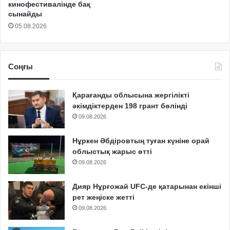
кинофестивалінде бақ
сынайды
05.08.2026
Соңғы
Қарағанды облысына жергілікті
әкімдіктерден 198 грант бөлінді
09.08.2026
Нұркен Әбдіровтың туған күніне орай
облыстық жарыс өтті
09.08.2026
Дияр Нұрғожай UFC-де қатарынан екінші
рет жеңіске жетті
09.08.2026