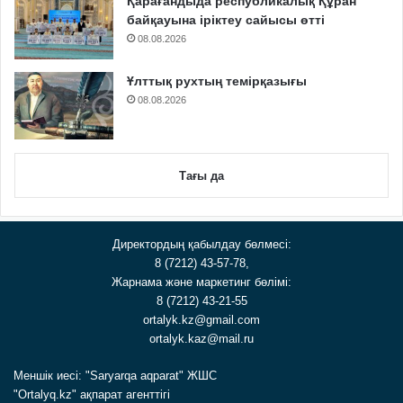
Қарағандыда республикалық Құран
байқауына іріктеу сайысы өтті
08.08.2026
Ұлттық рухтың темірқазығы
08.08.2026
Тағы да
Директордың қабылдау бөлмесі:
8 (7212) 43-57-78,
Жарнама және маркетинг бөлімі:
8 (7212) 43-21-55
ortalyk.kz@gmail.com
ortalyk.kaz@mail.ru
Меншік иесі: "Saryarqa aqparat" ЖШС
"Ortalyq.kz" ақпарат агенттігі