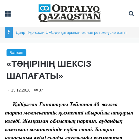
Мәзір
Із
Дияр Нұрғожай UFC-де қатарынан екінші рет жеңіске жетті
Балқаш
«ТӘҢІРІНІҢ ШЕКСІЗ
ШАПАҒАТЫ»
15.12.2016
37
Қадіржан Ғинаятұлы
Тейлянов
40 жылға
тарта мемлекеттік қызметті абыройлы атқарып
келеді. Жезқазған облыстық партия, аудандық
комсомол комитетінде еңбек етті. Балқаш
қаласының әкімі сынды лауазымды қызметтер