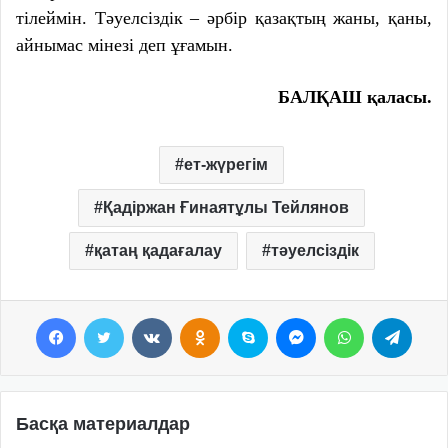
тілеймін. Тәуелсіздік – әрбір қазақтың жаны, қаны,
айнымас мінезі деп ұғамын.
БАЛҚАШ қаласы.
ет-жүрегім
Қадіржан Ғинаятұлы Тейлянов
қатаң қадағалау
тәуелсіздік
Facebook
Twitter
VKontakte
Odnoklassniki
Skype
Messenger
WhatsApp
Telegram
Басқа материалдар