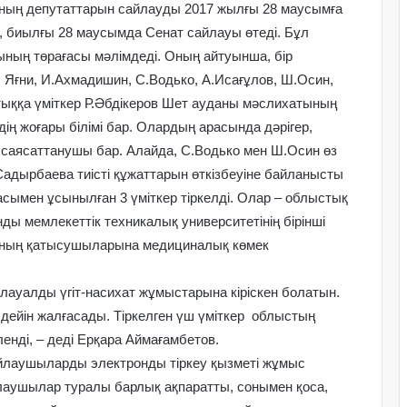
тының депутаттарын сайлауды 2017 жылғы 28 маусымға
 биылғы 28 маусымда Сенат сайлауы өтеді. Бұл
ның төрағасы мәлімдеді. Оның айтуынша, бір
Яғни, И.Ахмадишин, С.Водько, А.Исағұлов, Ш.Осин,
ттыққа үміткер Р.Әбдікеров Шет ауданы мәслихатының
ің жоғары білімі бар. Олардың арасында дәрігер,
 саясаттанушы бар. Алайда, С.Водько мен Ш.Осин өз
.Садырбаева тиісті құжаттарын өткізбеуіне байланысты
қасымен ұсынылған 3 үміткер тіркелді. Олар – облыстық
ды мемлекеттік техникалық университетінің бірінші
ының қатысушыларына медициналық көмек
ауалды үгіт-насихат жұмыстарына кіріскен болатын.
ейін жалғасады. Тіркелген үш үміткер облыстың
енді, – деді Ерқара Аймағамбетов.
йлаушыларды электронды тіркеу қызметі жұмыс
йлаушылар туралы барлық ақпаратты, сонымен қоса,