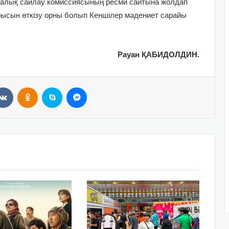
талық сайлау комиссиясының ресми сайтына жолдап
ысын өткізу орны болып Кеншілер мәдениет сарайы
Рауан ҚАБИДОЛДИН.
VKontakte
Odnoklassniki
Skype
Messenger