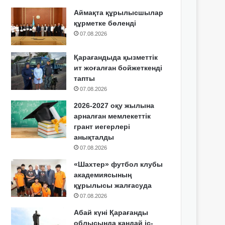
Аймақта құрылысшылар
құрметке бөленді
07.08.2026
Қарағандыда қызметтік
ит жоғалған бойжеткенді
тапты
07.08.2026
2026-2027 оқу жылына
арналған мемлекеттік
грант иегерлері
анықталды
07.08.2026
«Шахтер» футбол клубы
академиясының
құрылысы жалғасуда
07.08.2026
Абай күні Қарағанды
облысында қандай іс-