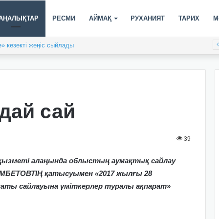
АҢАЛЫҚТАР
РЕСМИ
АЙМАҚ
РУХАНИЯТ
ТАРИХ
М
» кезекті жеңіс сыйлады
адай сай
39
 қызметі алаңында облыстың аумақтық сайлау
МБЕТОВТІҢ қатысуымен «2017 жылғы 28
наты сайлауына үміткерлер туралы ақпарат»