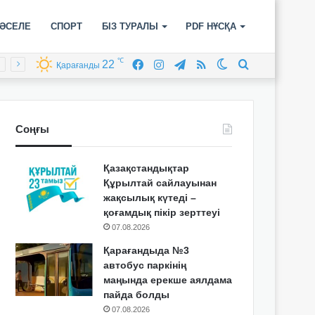
ӘСЕЛЕ
СПОРТ
БІЗ ТУРАЛЫ
PDF НҰСҚА
℃
22
Facebook
Instagram
Telegram
RSS
Switch
Іздеу
Қарағанды
skin
Соңғы
Қазақстандықтар
Құрылтай сайлауынан
жақсылық күтеді –
қоғамдық пікір зерттеуі
07.08.2026
Қарағандыда №3
автобус паркінің
маңында ерекше аялдама
пайда болды
07.08.2026