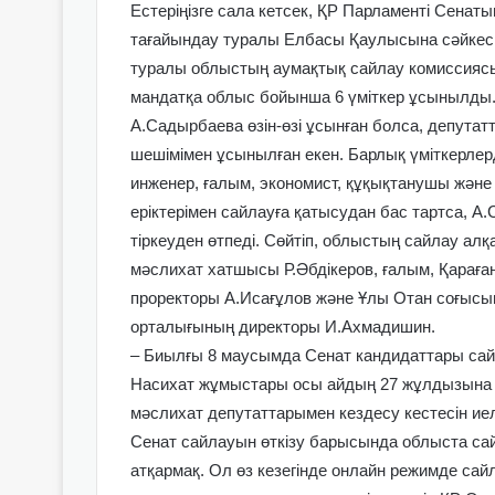
Естеріңізге сала кетсек, ҚР Парламенті Сена
тағайындау туралы Елбасы Қаулысына сәйкес,
туралы облыстың аумақтық сайлау комиссиясы
мандатқа облыс бойынша 6 үміткер ұсынылды. 
А.Садырбаева өзін-өзі ұсынған болса, депута
шешімімен ұсынылған екен. Барлық үміткерлерд
инженер, ғалым, экономист, құқықтанушы және
еріктерімен сайлауға қатысудан бас тартса, А
тіркеуден өтпеді. Сөйтіп, облыстың сайлау ал
мәслихат хатшысы Р.Әбдікеров, ғалым, Қараған
проректоры А.Исағұлов және Ұлы Отан соғыс
орталығының директоры И.Ахмадишин.
– Биылғы 8 маусымда Сенат кандидаттары сайл
Насихат жұмыстары осы айдың 27 жұлдызына д
мәслихат депутаттарымен кездесу кестесін иел
Сенат сайлауын өткізу барысында облыста са
атқармақ. Ол өз кезегінде онлайн режимде са