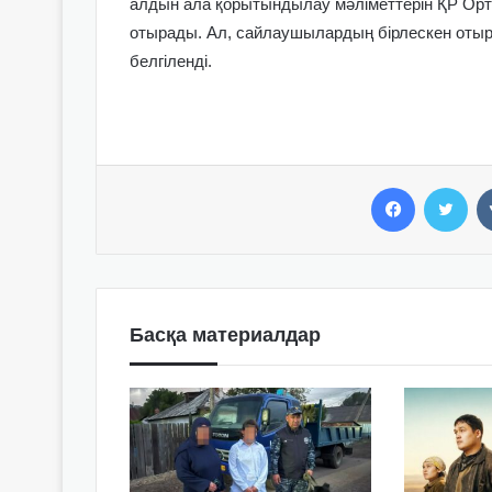
алдын ала қорытындылау мәліметтерін ҚР Ор
отырады. Ал, сайлаушылардың бірлескен отыр
белгіленді.
Facebook
Twitter
Басқа материалдар