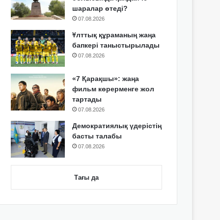
шаралар өтеді?
07.08.2026
Ұлттық құраманың жаңа
бапкері таныстырылады
07.08.2026
«7 Қарақшы»: жаңа
фильм көрерменге жол
тартады
07.08.2026
Демократиялық үдерістің
басты талабы
07.08.2026
Тағы да