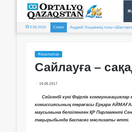
Ж
8.08.2026
Соңғы
Андрей Ульшиннің голы «Шахтерге
Жаңалықтар
Сайлауға – сақ
16.06.2017
Сейсенбі күні Өңірлік коммуникациялар
комиссиясының төрағасы Ерқара АЙМАҒА
маусымына белгіленген ҚР Парламенті Се
тақырыбында баспасөз мәслихаты өтті.