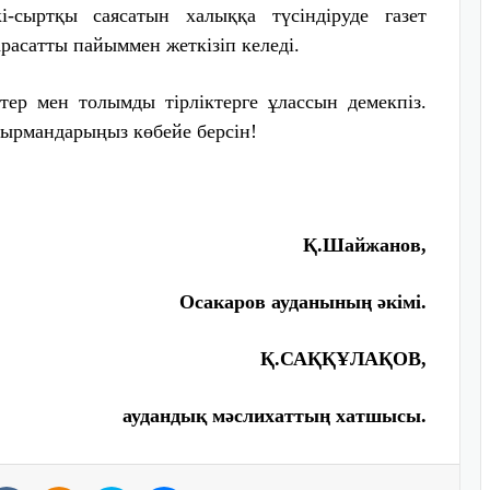
і-сыртқы саясатын халыққа түсіндіруде газет
расатты пайыммен жеткізіп келеді.
тер мен толымды тірліктерге ұлассын демекпіз.
рмандарыңыз көбейе берсін!
Қ.Ш
айжанов,
Осакаров ауданының әкімі.
Қ.САҚҚҰЛАҚОВ,
аудандық мәслихаттың хатшысы.
VKontakte
Odnoklassniki
Skype
Messenger