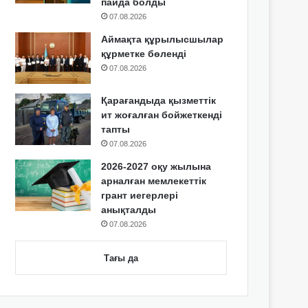
пайда болды
07.08.2026
Аймақта құрылысшылар
құрметке бөленді
07.08.2026
Қарағандыда қызметтік
ит жоғалған бойжеткенді
тапты
07.08.2026
2026-2027 оқу жылына
арналған мемлекеттік
грант иегерлері
анықталды
07.08.2026
Тағы да