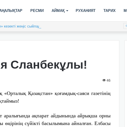
АҢАЛЫҚТАР
РЕСМИ
АЙМАҚ
РУХАНИЯТ
ТАРИХ
М
» кезекті жеңіс сыйлады
ия Сланбекұлы!
46
қ «Орталық Қазақстан» қоғамдық-саяси газетінің
қтаймыз!
ыт аралығында ақпарат айдынында айрықша орны
ды өңірінің сүйікті басылымына айналған. Елбасы