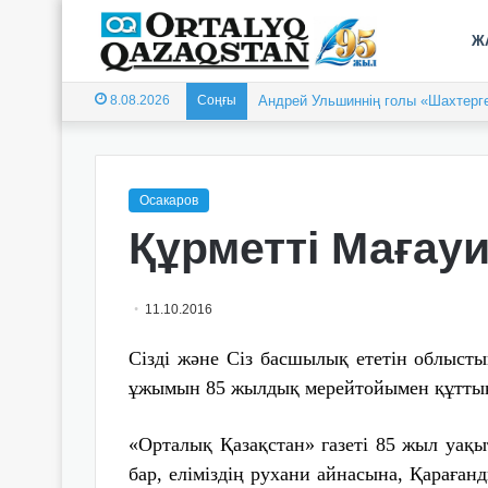
Ж
8.08.2026
Соңғы
Андрей Ульшиннің голы «Шахтерге
Осакаров
Құрметті Мағау
11.10.2016
Сізді және Сіз басшылық ететін облысты
ұжымын 85 жылдық мерейтойымен құтты
«Орталық Қазақстан» газеті 85 жыл уақ
бар, еліміздің рухани айнасына, Қараған