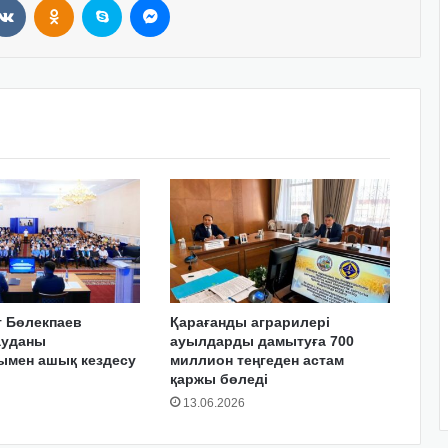
т Бөлекпаев
Қарағанды аграрилері
ауданы
ауылдарды дамытуға 700
ымен ашық кездесу
миллион теңгеден астам
қаржы бөледі
13.06.2026