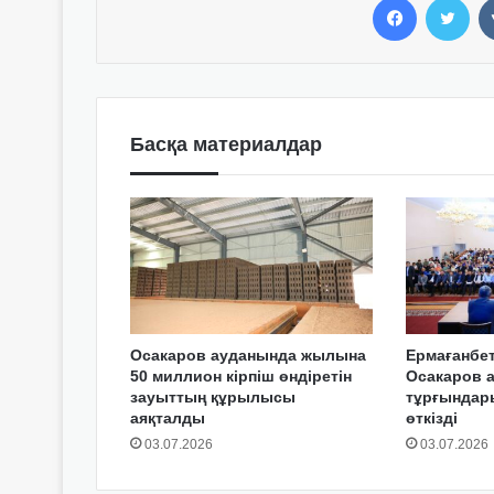
Басқа материалдар
Осакаров ауданында жылына
Ермағанбе
50 миллион кірпіш өндіретін
Осакаров 
зауыттың құрылысы
тұрғындар
аяқталды
өткізді
03.07.2026
03.07.2026