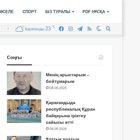
ӘСЕЛЕ
СПОРТ
БІЗ ТУРАЛЫ
PDF НҰСҚА
℃
23
Facebook
Instagram
Telegram
RSS
Switch
Іздеу
Қарағанды
skin
Соңғы
Менің арыстарым –
бойтұмарым
08.08.2026
Қарағандыда
республикалық Құран
байқауына іріктеу
сайысы өтті
08.08.2026
Ұлттық рухтың