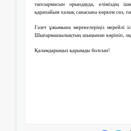
тапсырмасын орындауда, еліміздің ішк
қарапайым халық санасына көркем сөз, па
Газет ұжымына мерекелеріңіз мерейлі іс
Шығармашылықтың шыңынан көрініп, оқы
Қаламдарыңыз қарымды болсын!
Facebook
Twitter