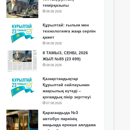
темірқазығы
08.08.2026
Құрылтай: ғылым мен
технологияға жаңа серпін
қажет
08.08.2026
8 ТАМЫЗ, СЕНБІ, 2026
ЖЫЛ №85 (23 699)
08.08.2026
Қазақстандықтар
Құрылтай сайлауынан
жақсылық күтеді –
қоғамдық пікір зерттеуі
07.08.2026
Қарағандыда №3
автобус паркінің
маңында ерекше аялдама