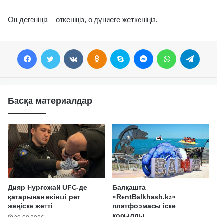
Он дегеніңіз – өткеніңіз, о дүниеге жеткеніңіз.
Facebook
Twitter
VKontakte
Odnoklassniki
Skype
Messenger
WhatsApp
Telegram
Басқа материалдар
Дияр Нұрғожай UFC-де
Балқашта
қатарынан екінші рет
«RentBalkhash.kz»
жеңіске жетті
платформасы іске
қосылды