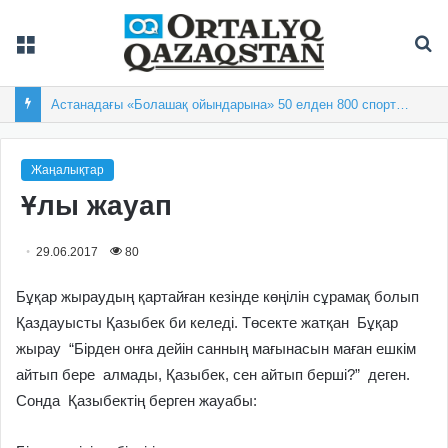
Мәзір
Із
Астанадағы «Болашақ ойындарына» 50 елден 800 спортшы жиналды
Жаңалықтар
Ұлы жауап
29.06.2017
80
Бұқар жыраудың қартайған кезінде көңілін сұрамақ болып
Қаздауысты Қазыбек би келеді. Төсекте жатқан Бұқар
жырау “Бірден онға дейін санның мағынасын маған ешкім
айтып бере алмады, Қазыбек, сен айтып берші?” деген.
Сонда Қазыбектің берген жауабы: