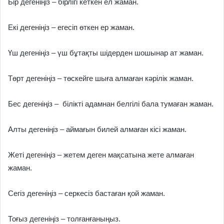
Бір дегеніңіз – бірлігі кеткен ел жаман.
Екі дегеніңіз – егесіп өткен ер жаман.
Үш дегеніңіз – үш бұтақты шідерден шошынар ат жаман.
Төрт дегеніңіз – төскейге шыға алмаған кәрілік жаман.
Бес дегеніңіз – білікті адамнан белгілі бала тумаған жаман.
Алты дегеніңіз – аймағын билей алмаған кісі жаман.
Жеті дегеніңіз – жетем деген мақсатына жете алмаған
жаман.
Сегіз дегеніңіз – серкесіз бастаған қой жаман.
Тоғыз дегеніңіз – толғанғаныңыз.