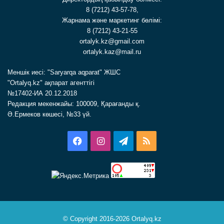
8 (7212) 43-57-78,
Жарнама және маркетинг бөлімі:
8 (7212) 43-21-55
ortalyk.kz@gmail.com
ortalyk.kaz@mail.ru
Меншік иесі: "Saryarqa aqparat" ЖШС
"Ortalyq.kz" ақпарат агенттігі
№17402-ИА 20.12.2018
Редакция мекенжайы: 100009, Қарағанды қ.
Ә.Ермеков көшесі, №33 үй.
Facebook
Instagram
Telegram
RSS
© Copyright 2016-2026 Ortalyq.kz