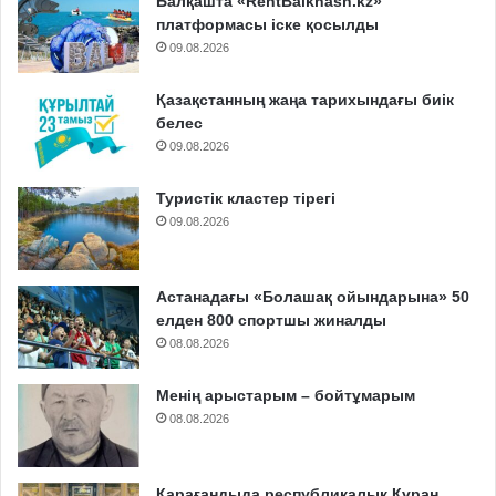
Балқашта «RentBalkhash.kz»
платформасы іске қосылды
09.08.2026
Қазақстанның жаңа тарихындағы биік
белес
09.08.2026
Туристік кластер тірегі
09.08.2026
Астанадағы «Болашақ ойындарына» 50
елден 800 спортшы жиналды
08.08.2026
Менің арыстарым – бойтұмарым
08.08.2026
Қарағандыда республикалық Құран