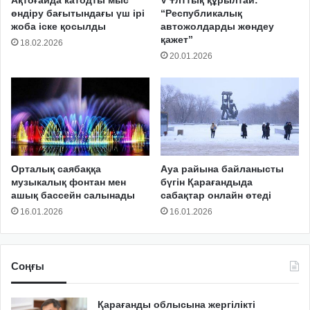
Ақтоғайда катодты мыс
V Ұлттық құрылтай:
өндіру бағытындағы үш ірі
“Республикалық
жоба іске қосылды
автожолдарды жөндеу
қажет”
18.02.2026
20.01.2026
Орталық саябаққа
Ауа райына байланысты
музыкалық фонтан мен
бүгін Қарағандыда
ашық бассейн салынады
сабақтар онлайн өтеді
16.01.2026
16.01.2026
Соңғы
Қарағанды облысына жергілікті