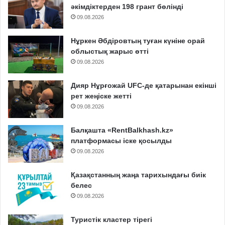
әкімдіктерден 198 грант бөлінді
09.08.2026
Нұркен Әбдіровтың туған күніне орай
облыстық жарыс өтті
09.08.2026
Дияр Нұрғожай UFC-де қатарынан екінші
рет жеңіске жетті
09.08.2026
Балқашта «RentBalkhash.kz»
платформасы іске қосылды
09.08.2026
Қазақстанның жаңа тарихындағы биік
белес
09.08.2026
Туристік кластер тірегі