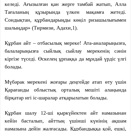
келеді. Ағызылған қан жерге тамбай жатып, Алла
Тағаланың құзырында үлкен мақамға жетеді.
Сондықтан, құрбандарыңды көңіл ризашылығымен
шалыңдар» (Тирмизи, Адахи,1).
Құрбан айт – отбасылық мереке! Ата-аналарыңызға,
балаларыңызға сыйлық сыйлау мерекенің сәнін
кіргізе түседі. Өскелең ұрпаққа да мұндай үрдіс үлгі
болады.
Мүбәрак мерекені жоғары деңгейде атап өту үшін
Қарағанды облыстық орталық мешіті алаңында
бірқатар игі іс-шаралар атқарылатын болады.
Құрбан шалу 12-ші қыркүйектен айт намазынан
кейін басталып, айттың үшінші күнінің ақшам
намазына дейін жалғасады. Құрбандыққа қой, ешкі,