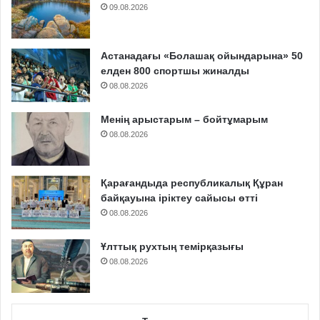
09.08.2026
Астанадағы «Болашақ ойындарына» 50
елден 800 спортшы жиналды
08.08.2026
Менің арыстарым – бойтұмарым
08.08.2026
Қарағандыда республикалық Құран
байқауына іріктеу сайысы өтті
08.08.2026
Ұлттық рухтың темірқазығы
08.08.2026