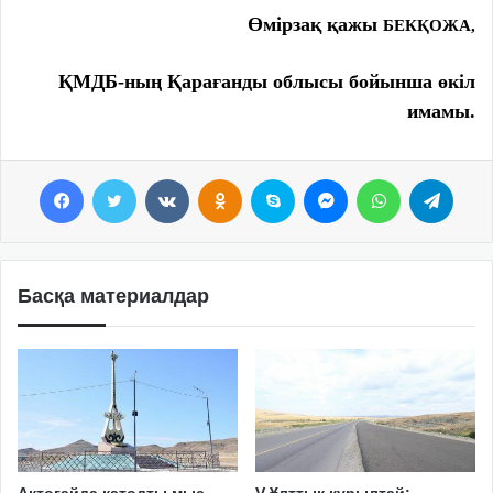
Өмірзақ қажы
БЕКҚОЖА
,
ҚМДБ-ның Қарағанды облысы бойынша өкіл
имамы.
Facebook
Twitter
VKontakte
Odnoklassniki
Skype
Messenger
WhatsApp
Telegram
Басқа материалдар