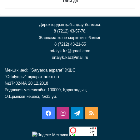
Тағы да
Директордың қабылдау бөлмесі:
8 (7212) 43-57-78,
Жарнама және маркетинг бөлімі:
8 (7212) 43-21-55
ortalyk.kz@gmail.com
ortalyk.kaz@mail.ru
Меншік иесі: "Saryarqa aqparat" ЖШС
"Ortalyq.kz" ақпарат агенттігі
№17402-ИА 20.12.2018
Редакция мекенжайы: 100009, Қарағанды қ.
Ә.Ермеков көшесі, №33 үй.
Facebook
Instagram
Telegram
RSS