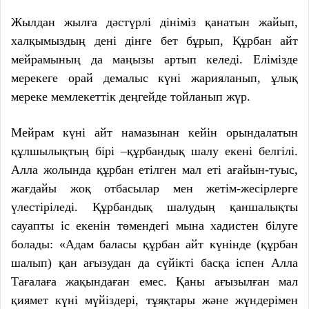
Жылдан жылға дәстүрлі дініміз қанатын жайып,
халқымыздың дені дінге бет бұрып, Құрбан айт
мейрамының да маңызы артып келеді. Елімізде
мерекеге орай демалыс күні жарияланып, ұлық
мереке мемлекеттік деңгейде тойланып жүр.
Мейрам күні айт намазынан кейін орындалатын
құлшылықтың бірі –құрбандық шалу екені белгілі.
Алла жолында құрбан етілген мал еті ағайын-туыс,
жағдайы жоқ отбасылар мен жетім-жесірлерге
үлестіріледі. Құрбандық шалудың қаншалықты
сауапты іс екенін төмендегі мына хадистен білуге
болады: «Адам баласы құрбан айт күнінде (құрбан
шалып) қан ағызудан да сүйікті басқа іспен Алла
Тағалаға жақындаған емес. Қаны ағызылған мал
қиямет күні мүйіздері, тұяқтары және жүндерімен