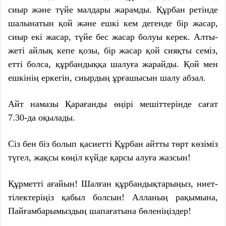
сиыр және түйе малдары жарамды. Құрбан ретінде
шалынатын қой және ешкі кем дегенде бір жасар,
сиыр екі жасар, түйе бес жасар болуы керек. Алты-
жеті айлық кепе қозы, бір жасар қой сияқты семіз,
етті болса, құрбандыққа шалуға жарайды. Қой мен
ешкінің еркегін, сиырдың ұрғашысын шалу абзал.
Айт намазы Қарағанды өңірі мешіттерінде сағат
7.30-да оқылады.
Сіз бен біз болып қасиетті Құрбан айтты төрт көзіміз
түгел, жақсы көңіл күйде қарсы алуға жазсын!
Құрметті ағайын! Шалған құрбандықтарыңыз, ниет-
тілектеріңіз қа­был болсын! Алланың рақымына,
Пай­ғамбарымыздың шапағатына бөленіңіздер!