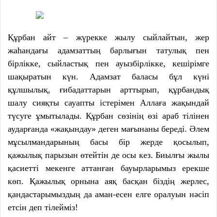
Құрбан айт – жүрекке жылу сыйлайтын, жер
жаһандағы адамзаттың барлығын татулық пен
бірлікке, сыйластық пен ауызбірлікке, кешірімге
шақыратын күн. Адамзат баласы бұл күні
құлшылық, ғибадаттарын арттырып, құрбандық
шалу сияқты сауапты істерімен Аллаға жақындай
түсуге ұмытылады. Құрбан сөзінің өзі араб тілінен
аударғанда «жақындау» деген мағынаны береді. Әлем
мұсылмандарының басы бір жерде қосылып,
қажылық парызын өтейтін де осы кез. Биылғы жылы
қасиетті мекенге аттанған бауырларымыз ерекше
көп. Қажылық орнына аяқ басқан біздің жерлес,
қандастарымыздың да аман-есен елге оралуын нәсіп
етсін деп тілейміз!