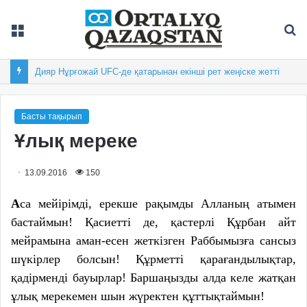
Мәзір
Із
Дияр Нұрғожай UFC-де қатарынан екінші рет жеңіске жетті
Басты тақырып
Ұлық мереке
13.09.2016
150
А
са мейірімді, ерекше рақымды Алланың атымен
бастаймын! Қасиетті де, қастерлі Құрбан айт
мейрамына аман-есен жеткізген Раббымызға сансыз
шүкірлер болсын! Құрметті қарағандылықтар,
қадірменді бауырлар! Баршаңызды алда келе жатқан
ұлық мерекемен шын жүректен құттықтаймын!