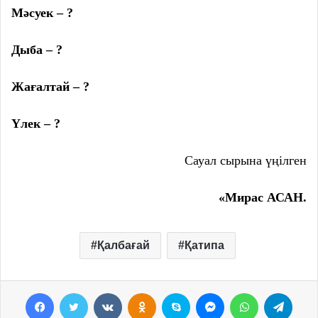
Мәсуек – ?
Дыба – ?
Жағалтай – ?
Үлек – ?
Сауал сырына үңілген
«Мирас АСАН.
Қалбағай
Қатипа
Facebook
Twitter
VKontakte
Odnoklassniki
Skype
Messenger
WhatsApp
Telegram