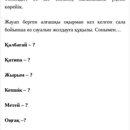
көрейік.
Жауап берген алғашқы оқырман кез келген сала
бойынша өз сауалын жолдауға құқылы. Сонымен…
Қалбағай – ?
Қатипа – ?
Жырым – ?
Кепшік – ?
Метей – ?
Оңғақ –?