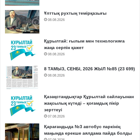
Ұлттық рухтың темірқазығы
08.08.2026
Құрылтай: ғылым мен технологияға
жаңа серпін қажет
08.08.2026
8 ТАМЫЗ, СЕНБІ, 2026 ЖЫЛ №85 (23 699)
08.08.2026
Қазақстандықтар Құрылтай сайлауынан
жақсылық күтеді – қоғамдық пікір
зерттеуі
07.08.2026
Қарағандыда №3 автобус паркінің
маңында ерекше аялдама пайда болды
07.08.2026