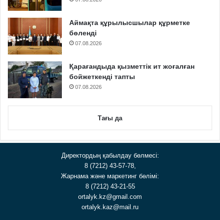
Аймақта құрылысшылар құрметке
бөленді
07.08.2026
Қарағандыда қызметтік ит жоғалған
бойжеткенді тапты
07.08.2026
Тағы да
Директордың қабылдау бөлмесі:
8 (7212) 43-57-78,
Жарнама және маркетинг бөлімі:
8 (7212) 43-21-55
ortalyk.kz@gmail.com
ortalyk.kaz@mail.ru