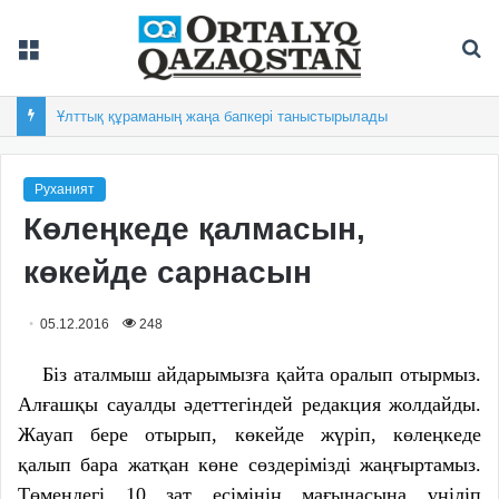
Мәзір
Із
Ұлттық құраманың жаңа бапкері таныстырылады
Руханият
Көлеңкеде қалмасын,
көкейде сарнасын
05.12.2016
248
Біз аталмыш айдарымызға қайта оралып отырмыз.
Алғашқы сауалды әдеттегіндей редакция жолдайды.
Жауап бере отырып, көкейде жүріп, көлеңкеде
қалып бара жатқан көне сөздерімізді жаңғыртамыз.
Төмендегі 10 зат есімінің мағынасына үңіліп