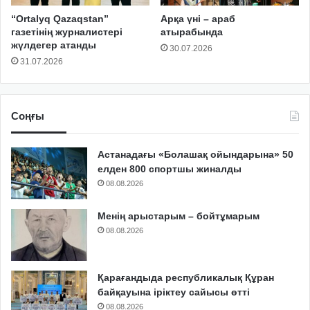
“Ortalyq Qazaqstan”
Арқа үні – араб
газетінің журналистері
атырабында
жүлдегер атанды
30.07.2026
31.07.2026
Соңғы
Астанадағы «Болашақ ойындарына» 50
елден 800 спортшы жиналды
08.08.2026
Менің арыстарым – бойтұмарым
08.08.2026
Қарағандыда республикалық Құран
байқауына іріктеу сайысы өтті
08.08.2026