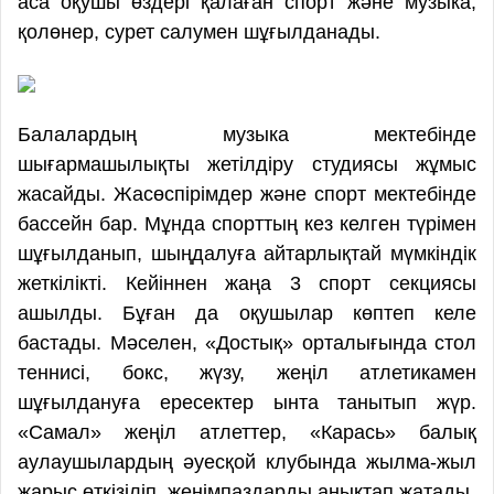
аса оқушы өздері қалаған спорт және музыка,
қолөнер, сурет салумен шұғылданады.
Балалардың музыка мектебінде
шығармашылықты жетілдіру студиясы жұмыс
жасайды. Жасөспірімдер және спорт мектебінде
бассейн бар. Мұнда спорттың кез келген түрімен
шұғылданып, шыңдалуға айтарлықтай мүмкіндік
жеткілікті. Кейіннен жаңа 3 спорт секциясы
ашылды. Бұған да оқушылар көптеп келе
бастады. Мәселен, «Достық» орталығында стол
теннисі, бокс, жүзу, жеңіл атлетикамен
шұғылдануға ересектер ынта танытып жүр.
«Самал» жеңіл атлеттер, «Карась» балық
аулаушылардың әуесқой клубында жылма-жыл
жарыс өткізіліп, жеңімпаздарды анықтап жатады.