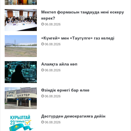
Мектеп формасын таңдауда нені ескеру
керек?
06.08.2026
«Күнгей» мен «Таугүлге» газ келеді
06.08.2026
Алаяқта айла көп
06.08.2026
Өзіндік өрнегі бар өлке
06.08.2026
Дәстүрден демократияға дейін
06.08.2026