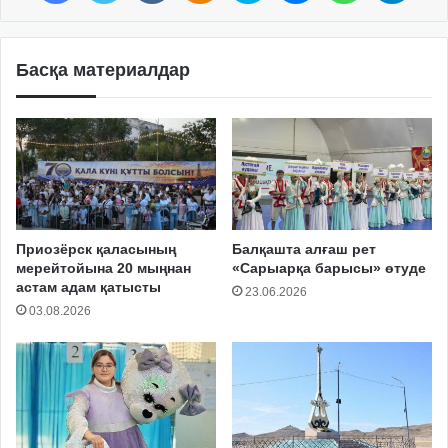
Басқа материалдар
Приозёрск қаласының
Балқашта алғаш рет
мерейтойына 20 мыңнан
«Сарыарқа барысы» өтуде
астам адам қатысты
23.06.2026
03.08.2026