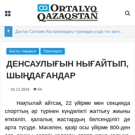
Мәзір
Із
Дастан Сатпаев Австралиядағы турнирдің үздік гол авторы атанды
Басты тақырып
Приозерск
ДЕНСАУЛЫҒЫН НЫҒАЙТЫП,
ШЫҢДАҒАНДАР
01.11.2016
54
Нақтылай айтсақ, 22 үйірме мен секцияда
спорттың әр түрінен күнделікті жаттығу жиыны
өткізіліп, қалалық жастардың белсенділігі де
арта түсуде. Мәселен, қазір осы үйірме 800-ден