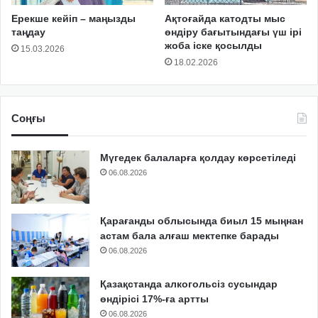
Ерекше кейіп – маңызды
Ақтоғайда катодты мыс
таңдау
өндіру бағытындағы үш ірі
жоба іске қосылды
15.03.2026
18.02.2026
Соңғы
Мүгедек балаларға қолдау көрсетіледі
06.08.2026
Қарағанды облысында биыл 15 мыңнан
астам бала алғаш мектепке барады
06.08.2026
Қазақстанда алкогольсіз сусындар
өндірісі 17%-ға артты
06.08.2026