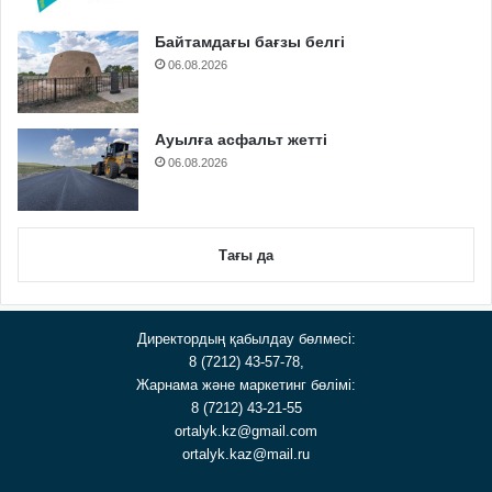
Байтамдағы бағзы белгі
06.08.2026
Ауылға асфальт жетті
06.08.2026
Тағы да
Директордың қабылдау бөлмесі:
8 (7212) 43-57-78,
Жарнама және маркетинг бөлімі:
8 (7212) 43-21-55
ortalyk.kz@gmail.com
ortalyk.kaz@mail.ru