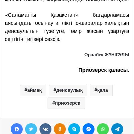
«Саламатты Қазақстан» бағдарламасы
аясындағы осынау игілікті іс-шаралар халықтың
денсаулығын түзетуге, өмір жасын ұзартуға
септігін тигізері сөзсіз.
Оралбек ЖҮНІСҰЛЫ
Приозерск
қаласы.
аймақ
денсаулық
қала
приозерск
Facebook
Twitter
VKontakte
Odnoklassniki
Skype
Messenger
WhatsApp
Telegram