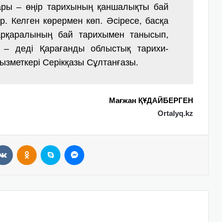
ары – өңір тарихының қаншалықты бай
ер. Келген көрермен көп. Әсіресе, басқа
Қарқаралының бай тарихымен танысып,
 – деді Қарағанды облыстық тарихи-
қызметкері Серікқазы Сұлтанғазы.
Мағжан ҚҰДАЙБЕРГЕН
Ortalyq.kz
VKontakte
Odnoklassniki
Skype
Messenger