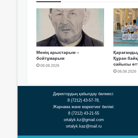
Менің арыстарым –
Қарағанды
бойтұмарым
Құран байқ
сайысы өтт
08.08.2026
08.08.2026
Директордың қабылдау бөлмесі:
8 (7212) 43-57-78,
Жарнама және маркетинг бөлімі:
8 (7212) 43-21-55
ortalyk.kz@gmail.com
ortalyk.kaz@mail.ru