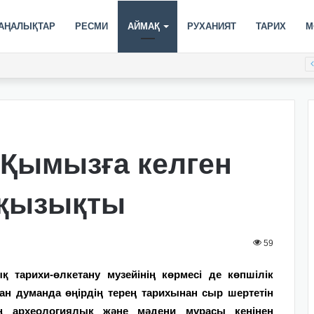
АҢАЛЫҚТАР
РЕСМИ
АЙМАҚ
РУХАНИЯТ
ТАРИХ
М
таныстырылады
 Қымызға келген
а қызықты
59
 тарихи-өлкетану музейінің көрмесі де көпшілік
ан думанда өңірдің терең тарихынан сыр шертетін
ің археологиялық және мәдени мұрасы кеңінен