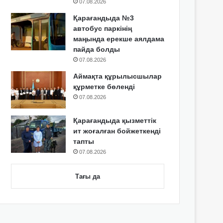
07.08.2026
Қарағандыда №3
автобус паркінің
маңында ерекше аялдама
пайда болды
07.08.2026
Аймақта құрылысшылар
құрметке бөленді
07.08.2026
Қарағандыда қызметтік
ит жоғалған бойжеткенді
тапты
07.08.2026
Тағы да