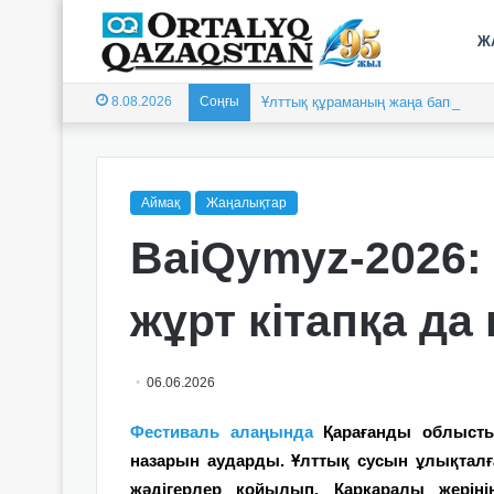
Ж
8.08.2026
Соңғы
Ұлттық құраманың жаңа бапкері 
Аймақ
Жаңалықтар
BaiQymyz-2026:
жұрт кітапқа д
06.06.2026
Фестиваль алаңында
Қарағанды облыстық
назарын аударды. Ұлттық сусын ұлықталғ
жәдігерлер қойылып, Қарқаралы жерін