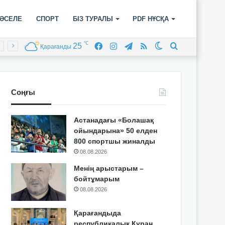
ӘСЕЛЕ
СПОРТ
БІЗ ТУРАЛЫ
PDF НҰСҚА
℃
25
Facebook
Instagram
Telegram
RSS
Switch
Іздеу
Қарағанды
skin
Соңғы
Астанадағы «Болашақ
ойындарына» 50 елден
800 спортшы жиналды
08.08.2026
Менің арыстарым –
бойтұмарым
08.08.2026
Қарағандыда
республикалық Құран