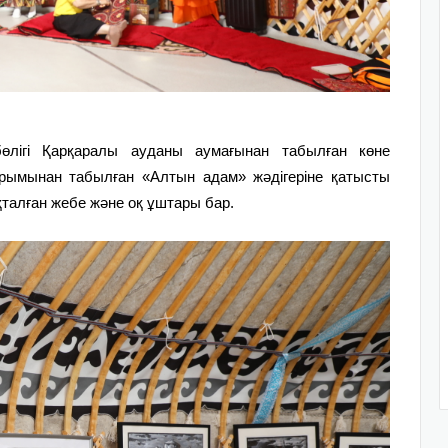
бөлігі Қарқаралы ауданы аумағынан табылған көне
рымынан табылған «Алтын адам» жәдігеріне қатысты
қталған жебе және оқ ұштары бар.