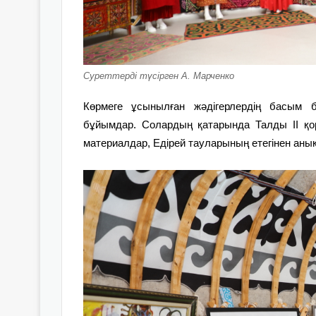
Суреттерді түсірген А. Марченко
Көрмеге ұсынылған жәдігерлердің басым 
бұйымдар. Солардың қатарында Талды ІІ қо
материалдар, Едірей тауларының етегінен аны