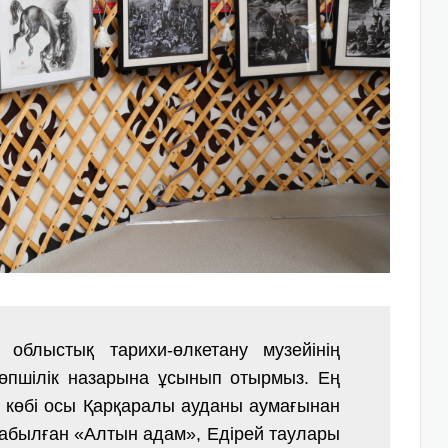
 облыстық тарихи-өлкетану музейінің
көпшілік назарына ұсынып отырмыз. Ең
көбі осы Қарқаралы ауданы аумағынан
табылған «Алтын адам», Едірей таулары