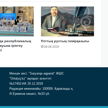
да республикалық
Ұлттық рухтың темірқазығы
ауына іріктеу
08.08.2026
і
Меншік иесі: "Saryarqa aqparat" ЖШС
"Ortalyq.kz" ақпарат агенттігі
№17402-ИА 20.12.2018
Редакция мекенжайы: 100009, Қарағанды қ.
Ә.Ермеков көшесі, №33 үй.