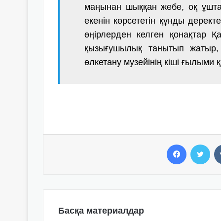
маңынан шыққан жебе, оқ ұшт
екенін көрсететін құнды дерект
өңірлерден келген қонақтар 
қызығушылық танытып жатыр,
өлкетану музейінің кіші ғылыми 
Facebook
Twitter
Басқа материалдар