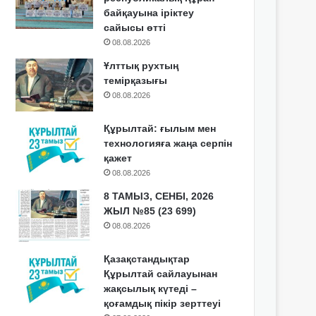
байқауына іріктеу
сайысы өтті
08.08.2026
Ұлттық рухтың
темірқазығы
08.08.2026
Құрылтай: ғылым мен
технологияға жаңа серпін
қажет
08.08.2026
8 ТАМЫЗ, СЕНБІ, 2026
ЖЫЛ №85 (23 699)
08.08.2026
Қазақстандықтар
Құрылтай сайлауынан
жақсылық күтеді –
қоғамдық пікір зерттеуі