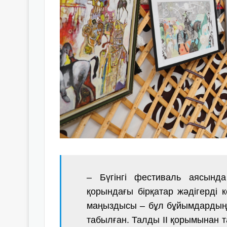
– Бүгінгі фестиваль аясында
қорындағы бірқатар жәдігерді 
маңыздысы – бұл бұйымдардың 
табылған. Талды ІІ қорымынан 