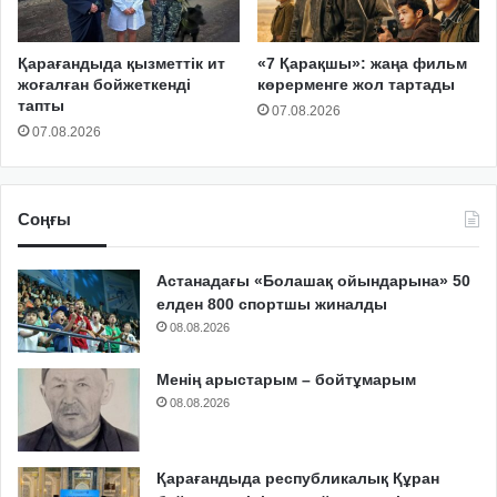
Қарағандыда қызметтік ит
«7 Қарақшы»: жаңа фильм
жоғалған бойжеткенді
көрерменге жол тартады
тапты
07.08.2026
07.08.2026
Соңғы
Астанадағы «Болашақ ойындарына» 50
елден 800 спортшы жиналды
08.08.2026
Менің арыстарым – бойтұмарым
08.08.2026
Қарағандыда республикалық Құран