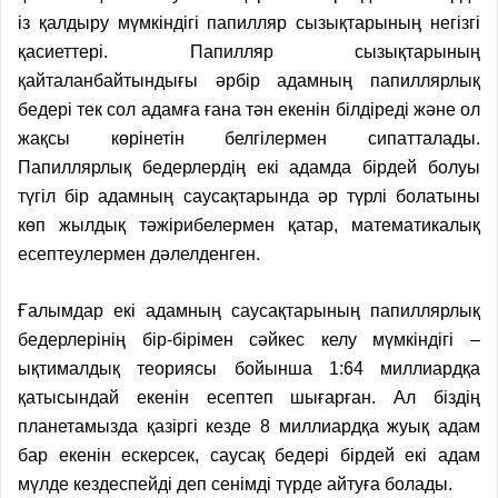
із қалдыру мүмкіндігі папилляр сызықтарының негізгі
қасиеттері. Папилляр сызықтарының
қайталанбайтындығы әрбір адамның папиллярлық
бедері тек сол адамға ғана тән екенін білдіреді және ол
жақсы көрінетін белгілермен сипатталады.
Папиллярлық бедерлердің екі адамда бірдей болуы
түгіл бір адамның саусақтарында әр түрлі болатыны
көп жылдық тәжірибелермен қатар, математикалық
есептеулермен дәлелденген.
Ғалымдар екі адамның саусақтарының папиллярлық
бедерлерінің бір-бірімен сәйкес келу мүмкіндігі –
ықтималдық теориясы бойынша 1:64 миллиардқа
қатысындай екенін есептеп шығарған. Ал біздің
планетамыз­да қазіргі кезде 8 миллиардқа жуық адам
бар екенін ескерсек, саусақ бедері бірдей екі адам
мүлде кездеспейді деп сенімді түрде айтуға болады.