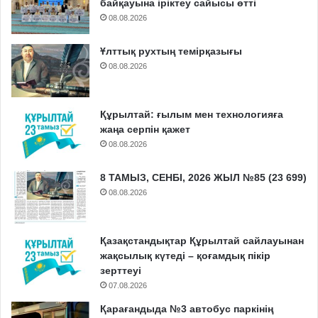
байқауына іріктеу сайысы өтті
08.08.2026
Ұлттық рухтың темірқазығы
08.08.2026
Құрылтай: ғылым мен технологияға
жаңа серпін қажет
08.08.2026
8 ТАМЫЗ, СЕНБІ, 2026 ЖЫЛ №85 (23 699)
08.08.2026
Қазақстандықтар Құрылтай сайлауынан
жақсылық күтеді – қоғамдық пікір
зерттеуі
07.08.2026
Қарағандыда №3 автобус паркінің