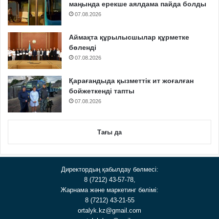
маңында ерекше аялдама пайда болды
07.08.2026
Аймақта құрылысшылар құрметке
бөленді
07.08.2026
Қарағандыда қызметтік ит жоғалған
бойжеткенді тапты
07.08.2026
Тағы да
Директордың қабылдау бөлмесі:
8 (7212) 43-57-78,
Жарнама және маркетинг бөлімі:
8 (7212) 43-21-55
ortalyk.kz@gmail.com