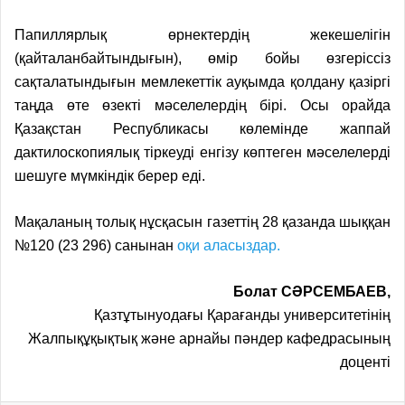
Папиллярлық өрнектердің жекешелігін
(қайталанбайтындығын), өмір бойы өзгеріссіз
сақталатындығын мемлекеттік ауқымда қолдану қазіргі
таңда өте өзекті мәселелердің бірі. Осы орайда
Қазақстан Республикасы көлемінде жаппай
дактилоскопиялық тіркеуді енгізу көптеген мәселелерді
шешуге мүмкіндік берер еді.
Мақаланың толық нұсқасын газеттің 28 қазанда шыққан
№120 (23 296) санынан
оқи аласыздар.
Болат СӘРСЕМБАЕВ,
Қазтұтынуодағы Қарағанды­ университетінің
Жалпықұқықтық және арнайы пәндер кафедрасының
доценті