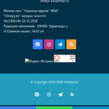
ortalyk.kaz@mail.ru
Меншік иесі: "Saryarqa aqparat" ЖШС
"Ortalyq.kz" ақпарат агенттігі
№17402-ИА 20.12.2018
Редакция мекенжайы: 100009, Қарағанды қ.
Ә.Ермеков көшесі, №33 үй.
Facebook
Instagram
Telegram
RSS
© Copyright 2016-2026 Ortalyq.kz
Facebook
Instagram
Telegram
RSS