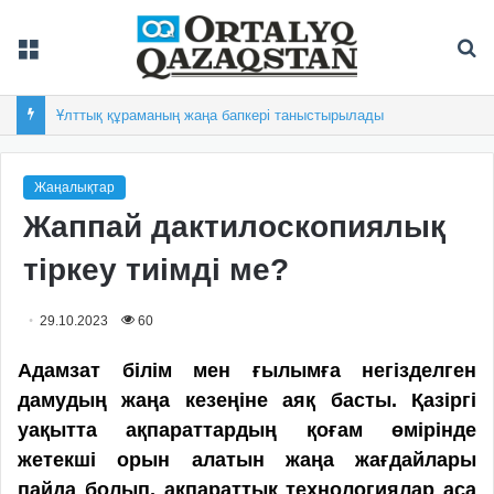
Мәзір
Із
Ұлттық құраманың жаңа бапкері таныстырылады
Жаңалықтар
Жаппай дактилоскопиялық
тіркеу тиімді ме?
29.10.2023
60
Адамзат білім мен ғылымға негізделген
дамудың жаңа кезеңіне аяқ басты. Қазіргі
уақытта ақпараттардың қоғам өмірінде
жетекші орын алатын жаңа жағдайлары
пайда болып, ақпараттық технологиялар аса