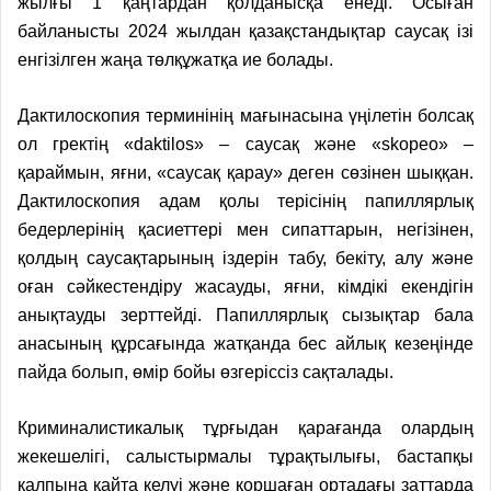
жылғы 1 қаңтардан қолданысқа енеді. Осыған
байланысты 2024 жылдан қазақстандықтар саусақ ізі
енгізілген жаңа төлқұжатқа ие болады.
Дактилоскопия терминінің мағынасына үңілетін болсақ
ол гректің «daktilos» – саусақ және «skopeo» –
қараймын, яғни, «саусақ қарау» деген сөзінен шыққан.
Дактилоскопия адам қолы терісінің папиллярлық
бедерлерінің қасиеттері мен сипаттарын, негізінен,
қолдың саусақтарының іздерін табу, бекіту, алу және
оған сәйкестендіру жасауды, яғни, кімдікі екендігін
анықтауды зерттейді. Папиллярлық сызықтар бала
анасының құрсағында жатқанда бес айлық кезеңінде
пайда болып, өмір бойы өзгеріссіз сақталады.
Криминалистикалық тұрғыдан қарағанда олардың
жекешелігі, салыстырмалы тұрақтылығы, бастапқы
қалпына қайта келуі және қоршаған ортадағы заттарда