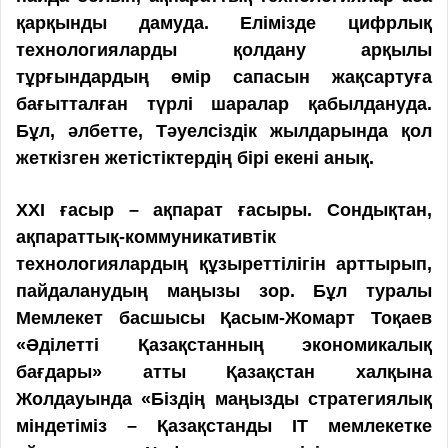
қарқынды дамуда. Елімізде цифрлық
технологияларды қолдану арқылы
тұрғындардың өмір сапасын жақсартуға
бағытталған түрлі шаралар қабылдануда.
Бұл, әлбетте, Тәуелсіздік жылдарында қол
жеткізген жетістіктердің бірі екені анық.
ХХІ ғасыр – ақпарат ғасыры. Сондықтан,
ақпараттық-коммуникативтік
технологиялардың құзыреттілігін арттырып,
пайдаланудың маңызы зор. Бұл туралы
Мемлекет басшысы Қасым-Жомарт Тоқаев
«Әділетті Қазақстанның экономикалық
бағдары» атты Қазақстан халқына
Жолдауында «Біздің маңызды стратегиялық
міндетіміз – Қазақстанды ІТ мемлекетке