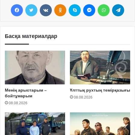
Facebook
Twitter
VKontakte
Odnoklassniki
Skype
Messenger
WhatsApp
Telegram
Басқа материалдар
Менің арыстарым –
Ұлттық рухтың темірқазығы
бойтұмарым
08.08.2026
08.08.2026