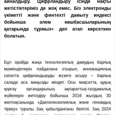
айналдыру. Цифрландыру ісінде нақты
жетістіктеріміз де жоқ емес. Біз электронды
үкіметті және финтехті дамыту индексі
бойынша әлем көшбасшыларының
қатарында тұрмыз» деп атап көрсеткен
болатын.
Бұл орайда жаңа технология­лық дамудың барлық
мүмкіндіктерін пайдалана отырып, инновациялық
сипатта цифрландыруды жүзеге асыру – барлық
салада аса маңызды міндет. Осы мақсатта, құқық
қорғау органдарының ақпараттық-талдамалық
жүйелерін жетілдіру бойынша 2016 жылдың 30
желтоқсанында «Дактилоскопиялық және геномдық
тіркеу» туралы Заң қабылданғаны белгілі. Заң 2024