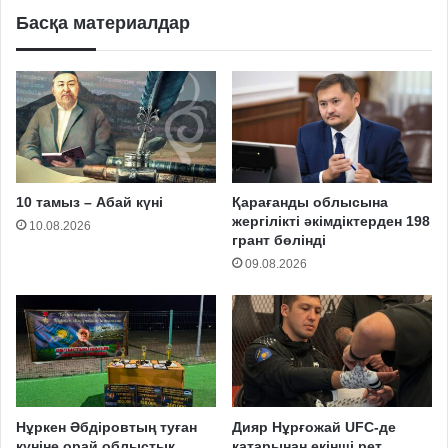
Басқа материалдар
10 тамыз – Абай күні
Қарағанды облысына
жергілікті әкімдіктерден 198
10.08.2026
грант бөлінді
09.08.2026
Нұркен Әбдіровтың туған
Дияр Нұрғожай UFC-де
күніне орай облыстық
қатарынан екінші рет