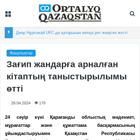
Мәзір
Із
Дияр Нұрғожай UFC-де қатарынан екінші рет жеңіске жетті
Жаңалықтар
Зағип жандарға арналған
кітаптың таныстырылымы
өтті
26.04.2024
170
24 сәуір күні Қарағанды облыстық мәдениет,
мұрағаттар және құжаттама басқармасының
ұйымдастыруымен Қазақстан Республикасы