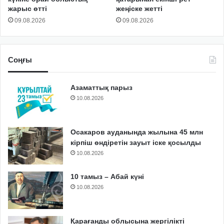
жарыс өтті
жеңіске жетті
09.08.2026
09.08.2026
Соңғы
Азаматтық парыз
10.08.2026
Осакаров ауданында жылына 45 млн
кірпіш өндіретін зауыт іске қосылды
10.08.2026
10 тамыз – Абай күні
10.08.2026
Қарағанды облысына жергілікті