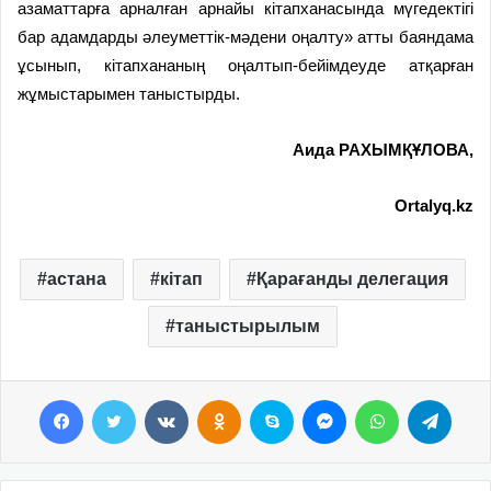
азаматтарға арналған арнайы кітапханасында мүгедектігі
бар адамдарды әлеуметтік-мәдени оңалту» атты баяндама
ұсынып, кітапхананың оңалтып-бейімдеуде атқарған
жұмыстарымен таныстырды.
Аида РАХЫМҚҰЛОВА,
Ortalyq.kz
астана
кітап
Қарағанды делегация
таныстырылым
Facebook
Twitter
VKontakte
Odnoklassniki
Skype
Messenger
WhatsApp
Telegram