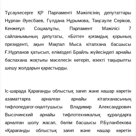
Тұсаукесерге ҚР Парламенті Мәжілісінің депутаттары
Нұрлан Әуесбаев, Гүлдана Нұрымова, Таңсәуле Серіков,
Кенжеғұл Социалұлы, Парламент Мәжілісі 7
сайланымының депутаты, «Білте» қоғамдық қорының
президенті, ақын Мақпал Мыса кітапхана басшысы
Ғ.Нұрланов қатысып, еліміздегі Брайль жүйесіндегі арнайы
баспахана жоқтығы мәселесін көтеріп, өзекті тақырыпты
шешу жолдарын қарастырды.
Іс-шарада Қарағанды облыстық зағип және нашар көретін
азаматтарға арналған арнайы кітапханасының
тифлопедагог-оңалтушысы Владимир Александрович
Высочинский арнайы тифлотехникалық құралдарға
арналған шолу жасап, бөлім басшысы Р.Буланбекова
«Қарағанды облыстық зағип және нашар көретін