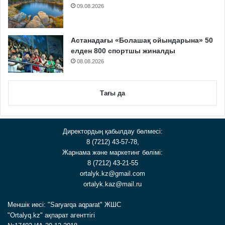
09.08.2026
Астанадағы «Болашақ ойындарына» 50
елден 800 спортшы жиналды
08.08.2026
Тағы да
Директордың қабылдау бөлмесі:
8 (7212) 43-57-78,
Жарнама және маркетинг бөлімі:
8 (7212) 43-21-55
ortalyk.kz@gmail.com
ortalyk.kaz@mail.ru
Меншік иесі: "Saryarqa aqparat" ЖШС
"Ortalyq.kz" ақпарат агенттігі