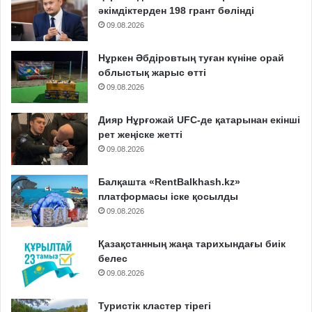
әкімдіктерден 198 грант бөлінді
09.08.2026
Нұркен Әбдіровтың туған күніне орай
облыстық жарыс өтті
09.08.2026
Дияр Нұрғожай UFC-де қатарынан екінші
рет жеңіске жетті
09.08.2026
Балқашта «RentBalkhash.kz»
платформасы іске қосылды
09.08.2026
Қазақстанның жаңа тарихындағы биік
белес
09.08.2026
Туристік кластер тірегі