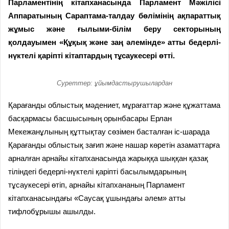
Парламентінің кітапханасында Парламент Мәжілісі
Аппаратының Сараптама-талдау бөлімінің ақпараттық
жұмыс және ғылыми-білім беру секторының
қолдауымен «Құқық және заң әлемінде» атты бедерлі-
нүктелі қаріпті кітаптардың тұсаукесері өтті.
Суреттер: ұйымдастырушылардан
Қарағанды облыстық мәдениет, мұрағаттар және құжаттама
басқармасы басшысының орынбасары Ерлан
Мекежанұлының құттықтау сөзімен басталған іс-шарада
Қарағанды облыстық зағип және нашар көретін азаматтарға
арналған арнайы кітапханасында жарыққа шыққан қазақ
тіліндегі бедерлі-нүктелі қаріпті басылымдарының
тұсаукесері өтіп, арнайы кітапхананың Парламент
кітапханасындағы «Саусақ ұшындағы әлем» атты
тифлобұрышы ашылды.