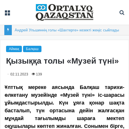
Мәзір
Із
Андрей Ульшиннің голы «Шахтерге» кезекті жеңіс сыйлады
Аймақ
Балқаш
Қызыққа толы «Музей түні»
02.11.2023
139
Ұлттық мереке аясында Балқаш тарихи-
өлкетану музейінде «Музей түні» іс-шарасы
ұйымдас­тырылды. Күн ұяға қонар шақта
басталып, түн ортасына дейін жалғасқан
мұндай тағылымды шараға мектеп
оқушылары көптеп жиналған. Сонымен бірге,