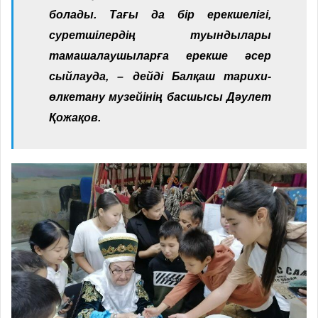
болады. Тағы да бір ерекшелігі,
суретшілердің туындылары
тамашалаушыларға ерекше әсер
сыйлауда, – дейді Балқаш тарихи-
өлкетану музейінің басшысы Дәулет
Қожақов.