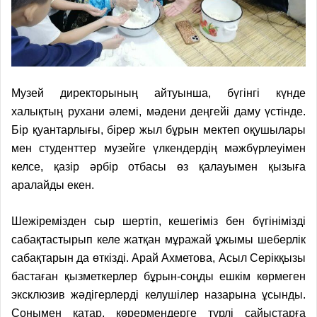
Музей директорының айтуынша, бүгінгі күнде
халықтың рухани әлемі, мәдени деңгейі даму үстінде.
Бір қуантарлығы, бірер жыл бұрын мектеп оқушылары
мен студенттер музейге үлкендердің мәжбүрлеуімен
келсе, қазір әрбір отбасы өз қалауымен қызыға
аралайды екен.
Шежіремізден сыр шертіп, кешегіміз бен бүгінімізді
сабақтастырып келе жатқан мұражай ұжымы шеберлік
сабақтарын да өткізді. Арай Ахметова, Асыл Серікқызы
бастаған қызметкерлер бұрын-соңды ешкім көрмеген
эксклюзив жәдігерлерді келушілер назарына ұсынды.
Сонымен қатар, көрермендерге түрлі сайыс­тарға