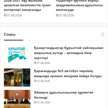
2026-2027 оқу жылына
«Шахтер» футбол клубы
арналған мемлекеттік грант
академиясының құрылысы
иегерлері анықталды
жалғасуда
07.08.2026
07.08.2026
Соңғы
Қазақстандықтар Құрылтай сайлауынан
жақсылық күтеді – қоғамдық пікір
зерттеуі
07.08.2026
Қарағандыда №3 автобус паркінің
маңында ерекше аялдама пайда болды
07.08.2026
Аймақта құрылысшылар құрметке
бөленді
07.08.2026