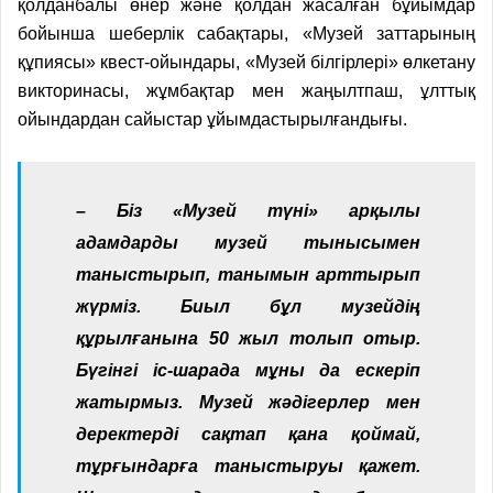
қолданбалы өнер және қолдан жасалған бұйымдар
бойынша шеберлік сабақтары, «Музей заттарының
құпия­сы» квест-ойындары, «Музей білгірлері» өлкетану
викторинасы, жұмбақтар мен жаңылтпаш, ұлттық
ойындардан сайыс­тар ұйымдастырылғандығы.
– Біз «Музей түні» арқылы
адамдарды музей тынысымен
таныс­тырып, танымын арттырып
жүрміз. Биыл бұл музейдің
құрылғанына 50 жыл толып отыр.
Бүгінгі іс-шарада мұны да ескеріп
жатырмыз. Музей жәдігерлер мен
деректерді сақтап қана қоймай,
тұрғындарға таныстыруы қажет.