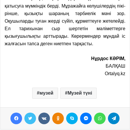
қатысуға мүмкіндік берді. Мұражайға келушілердің пікі­
рінше, қызықты шараның тәрбие­лік мәні зор.
Оқушыларды туған жерді сүйіп, құрметтеуге жетелейді.
Ел тарихынан сыр шертетін мәліметтерге
қызығушылықты арттырады. Көрер­мендер мұндай іс
жалғасын тапса деген ниетпен тарқасты.
Нұрдос КӘРІМ,
БАЛҚАШ
Ortalyq.kz
музей
Музей түні
Facebook
Twitter
VKontakte
Odnoklassniki
Skype
Messenger
WhatsApp
Telegram