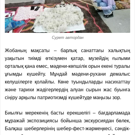
Сурет автордан
Жобаның мақсаты – барлық санаттағы халықтың
уақытын тиімді өткізумен қатар, музейдің ғылыми
орталық қана емес, мәдени-көпшілік орын екені туралы
ұғымды күшейту. Мұндай мәдени-рухани демалыс
келушілерге қолайлы. Көне туындыларды насихаттау
және тарихи жәдігерлердің алуан сырын жас буынға
сіңіру арқылы патриотизмді күшейтуде маңызы зор.
Биылғы мерекенің басты ерекшелігі – бағдарламада
мұражай экспозициясы бойынша экскурсиядан бөлек,
Балқаш шеберлерінің шебер-фест-жәрмеңкесі, сәндік-