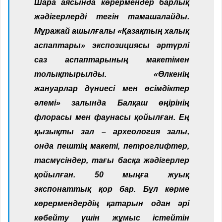
Шара аясында көрермендер барлық
жәдігерлерді тегін тамашалайды.
Мұражай ашылғалы «Қазақтың халық
аспаптары» экспозициясы әртүрлі
саз аспаптарының макетімен
толықтырылды. «Өлкенің
жануарлар дүниесі мен өсімдіктер
әлемі» залында Балқаш өңірінің
флорасы мен фау­насы қойылған. Ең
қызықты зал – археология залы,
онда пештің макеті, петроглифтер,
тасмүсіндер, тағы басқа жәдігерлер
қойылған. 50 мыңға жуық
экспонаттық қор бар. Бұл көрме
көрермендердің қатарын одан әрі
көбейту үшін жұмыс істейтін