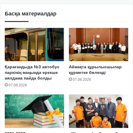
Басқа материалдар
Қарағандыда №3 автобус
Аймақта құрылысшылар
паркінің маңында ерекше
құрметке бөленді
аялдама пайда болды
07.08.2026
07.08.2026