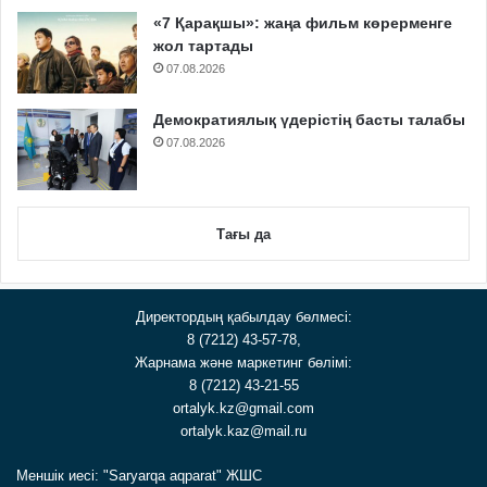
«7 Қарақшы»: жаңа фильм көрерменге
жол тартады
07.08.2026
Демократиялық үдерістің басты талабы
07.08.2026
Тағы да
Директордың қабылдау бөлмесі:
8 (7212) 43-57-78,
Жарнама және маркетинг бөлімі:
8 (7212) 43-21-55
ortalyk.kz@gmail.com
ortalyk.kaz@mail.ru
Меншік иесі: "Saryarqa aqparat" ЖШС