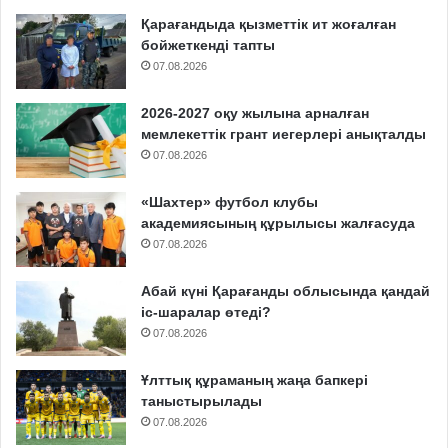
Қарағандыда қызметтік ит жоғалған
бойжеткенді тапты
07.08.2026
2026-2027 оқу жылына арналған
мемлекеттік грант иегерлері анықталды
07.08.2026
«Шахтер» футбол клубы
академиясының құрылысы жалғасуда
07.08.2026
Абай күні Қарағанды облысында қандай
іс-шаралар өтеді?
07.08.2026
Ұлттық құраманың жаңа бапкері
таныстырылады
07.08.2026