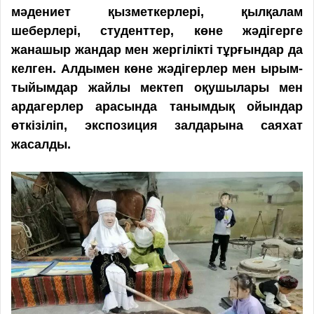
мәде­ниет қызметкерлері, қылқалам
шеберлері, студенттер, көне жәдігерге
жанашыр жандар мен жергілікті тұрғындар да
келген. Алдымен көне жәдігерлер мен ырым-
тыйымдар жайлы мектеп оқушылары мен
ардагерлер арасында танымдық ойындар
өткізіліп, экспозиция залдарына саяхат
жасалды.