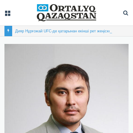
Мәзір
Із
Дияр Нұрғожай UFC-де қатарынан екінші рет жеңіске жетті