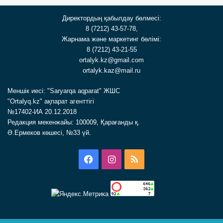
Директордың қабылдау бөлмесі:
8 (7212) 43-57-78,
Жарнама және маркетинг бөлімі:
8 (7212) 43-21-55
ortalyk.kz@gmail.com
ortalyk.kaz@mail.ru
Меншік иесі: "Saryarqa aqparat" ЖШС
"Ortalyq.kz" ақпарат агенттігі
№17402-ИА 20.12.2018
Редакция мекенжайы: 100009, Қарағанды қ.
Ә.Ермеков көшесі, №33 үй.
Facebook
Instagram
RSS