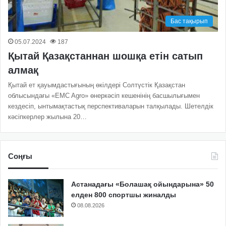
Бас тақырып
05.07.2024
187
Қытай Қазақстаннан шошқа етін сатып
алмақ
Қытай ет қауымдастығының өкілдері Солтүстік Қазақстан
облысындағы «EMC Agro» өнеркәсіп кешенінің басшылығымен
кездесіп, ынтымақтастық перспективаларын талқылады. Шетелдік
кәсіпкерлер жылына 20…
Соңғы
Астанадағы «Болашақ ойындарына» 50
елден 800 спортшы жиналды
08.08.2026