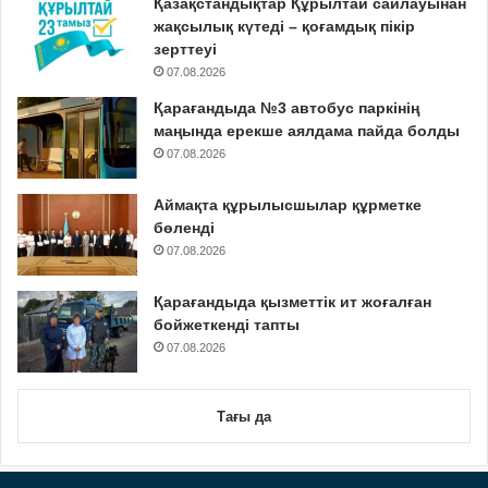
Қазақстандықтар Құрылтай сайлауынан
жақсылық күтеді – қоғамдық пікір
зерттеуі
07.08.2026
Қарағандыда №3 автобус паркінің
маңында ерекше аялдама пайда болды
07.08.2026
Аймақта құрылысшылар құрметке
бөленді
07.08.2026
Қарағандыда қызметтік ит жоғалған
бойжеткенді тапты
07.08.2026
Тағы да