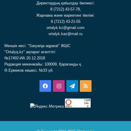
Директордың қабылдау бөлмесі:
8 (7212) 43-57-78,
Жарнама және маркетинг бөлімі:
8 (7212) 43-21-55
ortalyk.kz@gmail.com
ortalyk.kaz@mail.ru
Меншік иесі: "Saryarqa aqparat" ЖШС
"Ortalyq.kz" ақпарат агенттігі
№17402-ИА 20.12.2018
Редакция мекенжайы: 100009, Қарағанды қ.
Ә.Ермеков көшесі, №33 үй.
Facebook
Instagram
Telegram
RSS