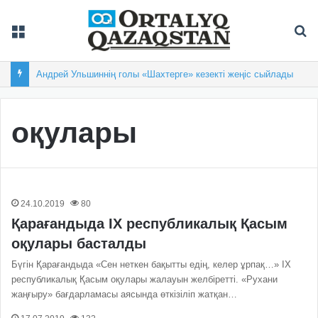
Мәзір
Із
Андрей Ульшиннің голы «Шахтерге» кезекті жеңіс сыйлады
оқулары
24.10.2019
80
Қарағандыда ІХ республикалық Қасым
оқулары басталды
Бүгін Қарағандыда «Сен неткен бақытты едің, келер ұрпақ…» ІХ
республикалық Қасым оқулары жалауын желбіретті. «Рухани
жаңғыру» бағдарламасы аясында өткізіліп жатқан…