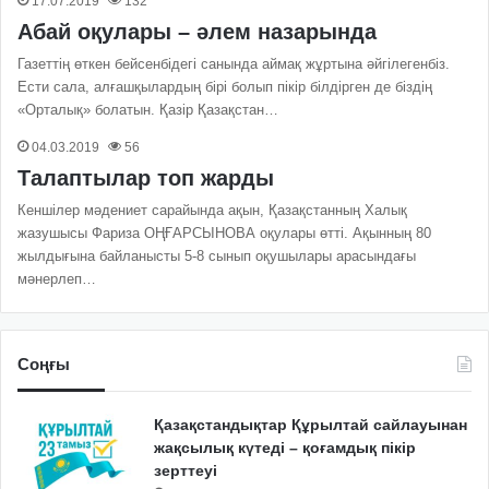
17.07.2019
132
Абай оқулары – әлем назарында
Газеттің өткен бейсенбідегі санында аймақ жұртына әйгілегенбіз.
Ести сала, алғашқылардың бірі болып пікір білдірген де біздің
«Орталық» болатын. Қазір Қазақстан…
04.03.2019
56
Талаптылар топ жарды
Кеншілер мәдениет сарайында ақын, Қазақстанның Халық
жазушысы Фариза ОҢҒАРСЫНОВА оқулары өтті. Ақынның 80
жылдығына байланысты 5-8 сынып оқушылары арасындағы
мәнерлеп…
Соңғы
Қазақстандықтар Құрылтай сайлауынан
жақсылық күтеді – қоғамдық пікір
зерттеуі