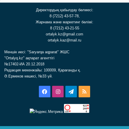
Директордың қабылдау бөлмесі:
8 (7212) 43-57-78,
Жарнама және маркетинг бөлімі:
8 (7212) 43-21-55
ortalyk.kz@gmail.com
ortalyk.kaz@mail.ru
Меншік иесі: "Saryarqa aqparat" ЖШС
"Ortalyq.kz" ақпарат агенттігі
№17402-ИА 20.12.2018
Редакция мекенжайы: 100009, Қарағанды қ.
Ә.Ермеков көшесі, №33 үй.
Facebook
Instagram
Telegram
RSS