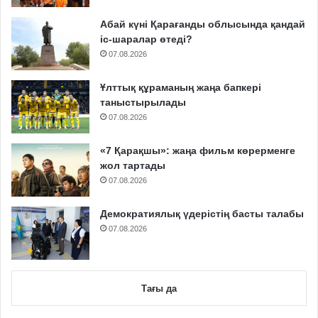
Абай күні Қарағанды облысында қандай
іс-шаралар өтеді?
07.08.2026
Ұлттық құраманың жаңа бапкері
таныстырылады
07.08.2026
«7 Қарақшы»: жаңа фильм көрерменге
жол тартады
07.08.2026
Демократиялық үдерістің басты талабы
07.08.2026
Тағы да