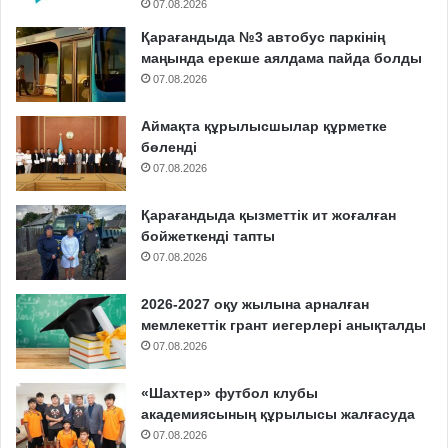
07.08.2026
Қарағандыда №3 автобус паркінің
маңында ерекше аялдама пайда болды
07.08.2026
Аймақта құрылысшылар құрметке
бөленді
07.08.2026
Қарағандыда қызметтік ит жоғалған
бойжеткенді тапты
07.08.2026
2026-2027 оқу жылына арналған
мемлекеттік грант иегерлері анықталды
07.08.2026
«Шахтер» футбол клубы
академиясының құрылысы жалғасуда
07.08.2026