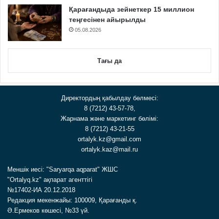
Қарағандыда зейнеткер 15 миллион
теңгесінен айырылды
05.08.2026
Тағы да
Директордың қабылдау бөлмесі:
8 (7212) 43-57-78,
Жарнама және маркетинг бөлімі:
8 (7212) 43-21-55
ortalyk.kz@gmail.com
ortalyk.kaz@mail.ru
Меншік иесі: "Saryarqa aqparat" ЖШС
"Ortalyq.kz" ақпарат агенттігі
№17402-ИА 20.12.2018
Редакция мекенжайы: 100009, Қарағанды қ.
Ә.Ермеков көшесі, №33 үй.