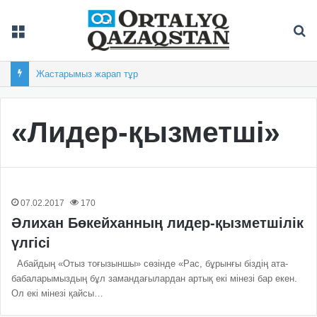
Мәзір
Із
Жастарымыз жарап тұр
«Лидер-қызметші»
07.02.2017
170
Әлихан Бөкейханның лидер-қызметшілік
үлгісі
Абайдың «Отыз тоғызыншы» сөзінде «Рас, бұрынғы біздің ата-
бабаларымыздың бұл замандағылардан артық екі мінезі бар екен.
Ол екі мінезі қайсы…