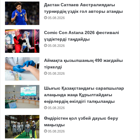
Дастан Сатпаев Австралиядағы
турнирдің үздік гол авторы атанды
05.08.2026
Comic Con Astana 2026 фестивалі
үздіктерді таңдайды
05.08.2026
Аймақта қызылшаның 490 жағдайы
тіркелді
05.08.2026
Шығыс Қазақстандағы сарапшылар
алаңында жаңа Құрылтайдағы
өңірлердің өкілдігі талқыланды
05.08.2026
Өндірістен қол үзбей дауыс беру
маңызды
05.08.2026