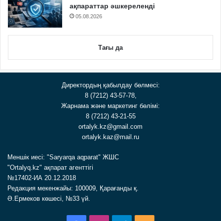
ақпараттар әшкереленді
05.08.2026
Тағы да
Директордың қабылдау бөлмесі:
8 (7212) 43-57-78,
Жарнама және маркетинг бөлімі:
8 (7212) 43-21-55
ortalyk.kz@gmail.com
ortalyk.kaz@mail.ru
Меншік иесі: "Saryarqa aqparat" ЖШС
"Ortalyq.kz" ақпарат агенттігі
№17402-ИА 20.12.2018
Редакция мекенжайы: 100009, Қарағанды қ.
Ә.Ермеков көшесі, №33 үй.