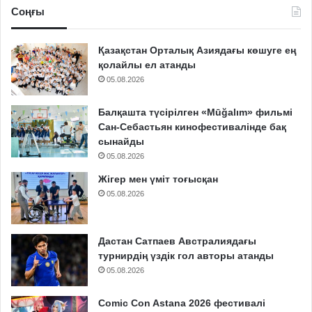
Соңғы
Қазақстан Орталық Азиядағы көшуге ең
қолайлы ел атанды
05.08.2026
Балқашта түсірілген «Mūğalım» фильмі
Сан-Себастьян кинофестивалінде бақ
сынайды
05.08.2026
Жігер мен үміт тоғысқан
05.08.2026
Дастан Сатпаев Австралиядағы
турнирдің үздік гол авторы атанды
05.08.2026
Comic Con Astana 2026 фестивалі