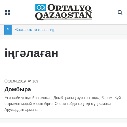
Мәзір
Із
Жастарымыз жарап тұр
іңгәлаған
18.04.2019
169
Домбыра
Егіз сәби үніндей іңгәлаған, Домбыраның әуенін тыңда, балам. Күй
сырымен мерейім өсіп бірге, Онсыз кейде көңілді мұң қамаған.
Арулардың арманы…