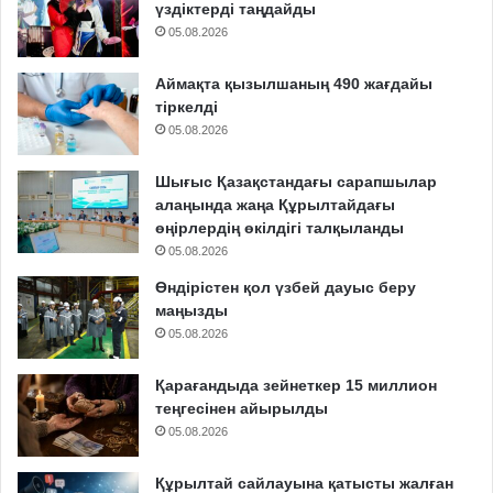
үздіктерді таңдайды
05.08.2026
Аймақта қызылшаның 490 жағдайы
тіркелді
05.08.2026
Шығыс Қазақстандағы сарапшылар
алаңында жаңа Құрылтайдағы
өңірлердің өкілдігі талқыланды
05.08.2026
Өндірістен қол үзбей дауыс беру
маңызды
05.08.2026
Қарағандыда зейнеткер 15 миллион
теңгесінен айырылды
05.08.2026
Құрылтай сайлауына қатысты жалған