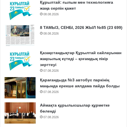
Құрылтай: ғылым мен технологияға
жаңа серпін қажет
08.08.2026
8 ТАМЫЗ, СЕНБІ, 2026 ЖЫЛ №85 (23 699)
08.08.2026
Қазақстандықтар Құрылтай сайлауынан
жақсылық күтеді – қоғамдық пікір
зерттеуі
07.08.2026
Қарағандыда №3 автобус паркінің
маңында ерекше аялдама пайда болды
07.08.2026
Аймақта құрылысшылар құрметке
бөленді
07.08.2026