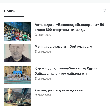
Соңғы
Астанадағы «Болашақ ойындарына» 50
елден 800 спортшы жиналды
08.08.2026
Менің арыстарым – бойтұмарым
08.08.2026
Қарағандыда республикалық Құран
байқауына іріктеу сайысы өтті
08.08.2026
Ұлттық рухтың темірқазығы
08.08.2026