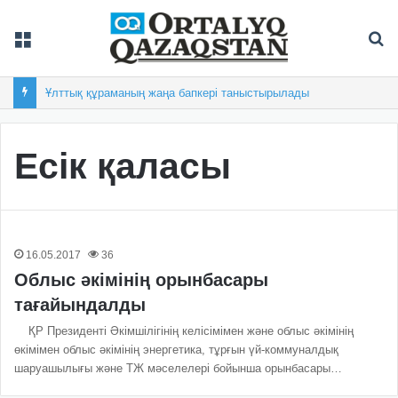
Мәзір
Із
Ұлттық құраманың жаңа бапкері таныстырылады
Есік қаласы
16.05.2017
36
Облыс әкімінің орынбасары
тағайындалды
ҚР Президенті Әкімшілігінің келісімімен және облыс әкімінің
өкімімен облыс әкімінің энергетика, тұрғын үй-коммуналдық
шаруашылығы және ТЖ мәселелері бойынша орынбасары…