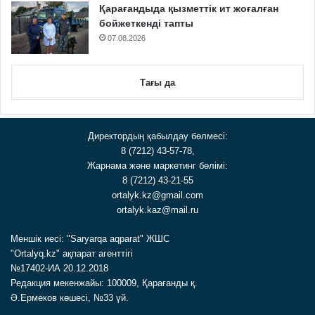
Қарағандыда қызметтік ит жоғалған
бойжеткенді тапты
07.08.2026
Тағы да
Директордың қабылдау бөлмесі:
8 (7212) 43-57-78,
Жарнама және маркетинг бөлімі:
8 (7212) 43-21-55
ortalyk.kz@gmail.com
ortalyk.kaz@mail.ru
Меншік иесі: "Saryarqa aqparat" ЖШС
"Ortalyq.kz" ақпарат агенттігі
№17402-ИА 20.12.2018
Редакция мекенжайы: 100009, Қарағанды қ.
Ә.Ермеков көшесі, №33 үй.