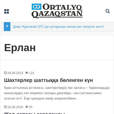
Мәзір
Із
Дияр Нұрғожай UFC-де қатарынан екінші рет жеңіске жетті
Ерлан
28.08.2019
124
Шахтерлер шаттыққа бөленген күн
Қара алтынның астанасы, шахтерлердің бас қаласы – Қарағандыда
кеншілердің төл мерекесі жоғары деңгейде, сән-салтанатымен
аталып өтті. Бар ғұмырын көмір өнеркәсібімен…
16.08.2019
55