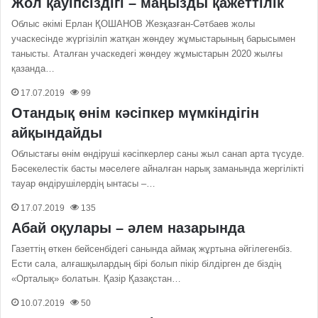
Жол қауіпсіздігі – маңызды қажеттілік
Облыс әкімі Ерлан ҚОШАНОВ Жезқазған-Сәтбаев жолы
учаскесінде жүргізіліп жатқан жөндеу жұмыстарының барысымен
танысты. Аталған учаскедегі жөндеу жұмыстарын 2020 жылғы
қазанда…
17.07.2019
99
Отандық өнім кәсіпкер мүмкіндігін
айқындайды
Облыстағы өнім өндіруші кәсіпкерлер саны жыл санап арта түсуде.
Бәсекелестік басты мәселеге айналған нарық заманында жергілікті
тауар өндірушілердің ынтасы –…
17.07.2019
135
Абай оқулары – әлем назарында
Газеттің өткен бейсенбідегі санында аймақ жұртына әйгілегенбіз.
Ести сала, алғашқылардың бірі болып пікір білдірген де біздің
«Орталық» болатын. Қазір Қазақстан…
10.07.2019
50