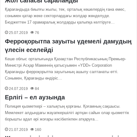
Жол сапасы сараланды
Қарағандыда биылғы жылы, тек, орталық көшелердің ғана емес,
сонымен қатар жеке секторлардағы жолдар жөнделуде.
Бюджеттен 17 орамаралық жолдарды қалыпқа келтіруге…
25.07.2019
76
Ферроқорытпа зауыты үдемелі дамудың
үлесін еселейді
Кеше облыс орталығында Қазақстан Республикасының Премьер-
Министрі Асқар Маминнің қатысуымен «YDD» Сorporation
Қарағанды ферроқорытпа зауытының ашылу салтанаты өтті.
Сонымен, Қарағанды өндіріс…
24.07.2019
84
Ерлігі – ел аузында
Полиция қызметкері – халықтың қорғаны. Қоғамның сақшысы.
Мемлекет алдындағы жауапкершілігі артқан сайын олар қызметтік
борышты адал әрі жоғары кәсібилікпен атқаруға…
21.07.2019
160