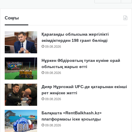
Соңғы
Қарағанды облысына жергілікті
әкімдіктерден 198 грант бөлінді
09.08.2026
Нұркен Әбдіровтың туған күніне орай
облыстық жарыс өтті
09.08.2026
Дияр Нұрғожай UFC-де қатарынан екінші
рет жеңіске жетті
09.08.2026
Балқашта «RentBalkhash.kz»
платформасы іске қосылды
09.08.2026