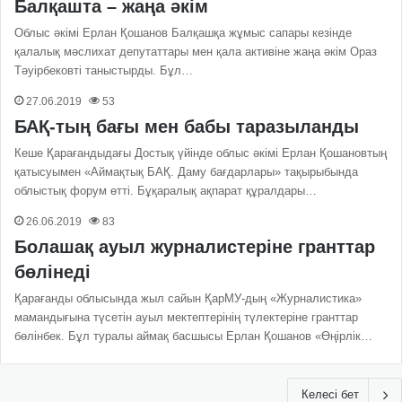
Балқашта – жаңа әкім
Облыс әкімі Ерлан Қошанов Балқашқа жұмыс сапары кезінде
қалалық мәслихат депутаттары мен қала активіне жаңа әкім Ораз
Тәуірбековті таныстырды. Бұл…
27.06.2019
53
БАҚ-тың бағы мен бабы таразыланды
Кеше Қарағандыдағы Достық үйінде облыс әкімі Ерлан Қошановтың
қатысуымен «Аймақтық БАҚ. Даму бағдарлары» тақырыбында
облыстық форум өтті. Бұқаралық ақпарат құралдары…
26.06.2019
83
Болашақ ауыл журналистеріне гранттар
бөлінеді
Қарағанды облысында жыл сайын ҚарМУ-дың «Журналистика»
мамандығына түсетін ауыл мектептерінің түлектеріне гранттар
бөлінбек. Бұл туралы аймақ басшысы Ерлан Қошанов «Өңірлік…
Келесі бет