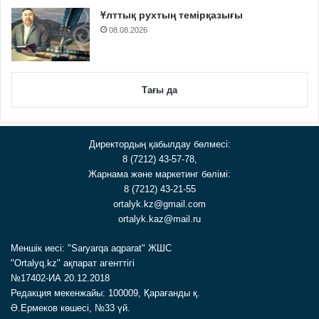
Ұлттық рухтың темірқазығы
08.08.2026
Тағы да
Директордың қабылдау бөлмесі:
8 (7212) 43-57-78,
Жарнама және маркетинг бөлімі:
8 (7212) 43-21-55
ortalyk.kz@gmail.com
ortalyk.kaz@mail.ru
Меншік иесі: "Saryarqa aqparat" ЖШС
"Ortalyq.kz" ақпарат агенттігі
№17402-ИА 20.12.2018
Редакция мекенжайы: 100009, Қарағанды қ.
Ә.Ермеков көшесі, №33 үй.