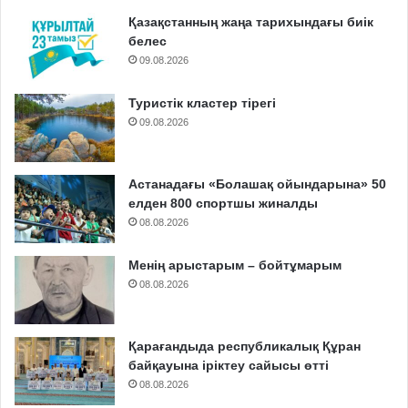
Қазақстанның жаңа тарихындағы биік
белес
09.08.2026
Туристік кластер тірегі
09.08.2026
Астанадағы «Болашақ ойындарына» 50
елден 800 спортшы жиналды
08.08.2026
Менің арыстарым – бойтұмарым
08.08.2026
Қарағандыда республикалық Құран
байқауына іріктеу сайысы өтті
08.08.2026