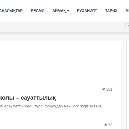
АҢАЛЫҚТАР
РЕСМИ
АЙМАҚ
РУХАНИЯТ
ТАРИХ
М
152
жолы – сауаттылық
і әлеуметтік желі, түрлі форумдар мен блог жүргізу ғана
72