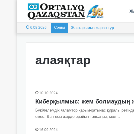
Ж
6.08.2026
Соңғы
Жастарымыз жарап тұр
алаяқтар
10.10.2024
Киберқылмыс: жем болмаудың 
Бүкіләлемдік ғаламтор қарым-қатынас құралы ретіндег
емес. Дәл осы жерде орайын тапсаңыз, мол…
16.09.2024