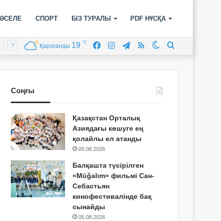
ӘСЕЛЕ
СПОРТ
БІЗ ТУРАЛЫ
PDF НҰСҚА
℃
19
Facebook
Instagram
Telegram
RSS
Switch
Іздеу
Қарағанды
skin
Соңғы
Қазақстан Орталық
Азиядағы көшуге ең
қолайлы ел атанды
05.08.2026
Балқашта түсірілген
«Mūğalım» фильмі Сан-
Себастьян
кинофестивалінде бақ
сынайды
05.08.2026