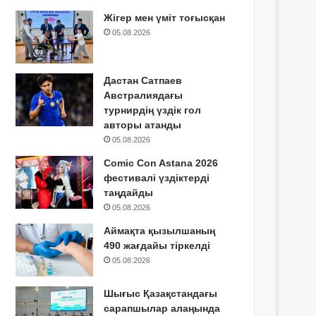
Жігер мен үміт тоғысқан
05.08.2026
Дастан Сатпаев
Австралиядағы
турнирдің үздік гол
авторы атанды
05.08.2026
Comic Con Astana 2026
фестивалі үздіктерді
таңдайды
05.08.2026
Аймақта қызылшаның
490 жағдайы тіркелді
05.08.2026
Шығыс Қазақстандағы
сарапшылар алаңында