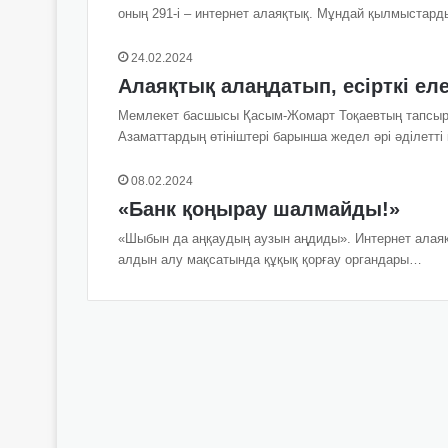
оның 291-і – интернет алаяқтық. Мұндай қылмыстар
24.02.2024
Алаяқтық алаңдатып, есірткі ел
Мемлекет басшысы Қасым-Жомарт Тоқаевтың тапсыр
Азаматтардың өтініштері барынша жедел әрі әділетті
08.02.2024
«Банк қоңырау шалмайды!»
«Шыбын да аңқаудың аузын аңдиды». Интернет алаяқ
алдын алу мақсатында құқық қорғау органдары…