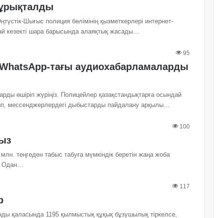
құрықталды
түстік-Шығыс полиция бөлімінің қызметкерлері интернет-
дай кезекті шара барысында алаяқтық жасады…
95
 WhatsApp-тағы аудиохабарламаларды
рды өшіріп жүріңіз. Полицейлер қазақстандықтарға осындай
зып, мессенджерлердегі дыбыстарды пайдалану арқылы…
100
ңыз
млн. теңгеден табыс табуға мүмкіндік беретін жаңа жоба
. Одан…
117
р
ды қаласында 1195 қылмыстық құқық бұзушылық тіркелсе,