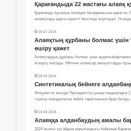
Қарағандыда 22 жастағы алаяқ 
Қарағанды қалалық полиция басқармасына қарасты Оң
алаяқтыққа қарсы күресті белсенді жүргізуде. Осын
19.07.2024
Алаяқтың құрбаны болмас үшін
өшіру қажет
Алаяқтардың құрбаны болмас үшін аудиохабарламала
ескерту жасады. Өйткені алаяқтар аккаунттарды бұ
28.05.2024
Синтетикалық бейнеге алданба
Әлеуметтік желіде Президенттің қазақстандықтарға 2 
туралы баяндалатын бейне таралғанына біраз болды
18.04.2024
Алаяққа алданбаудың амалы ба
2024 жылғы үш айдың қорытындысы бойынша Қараған