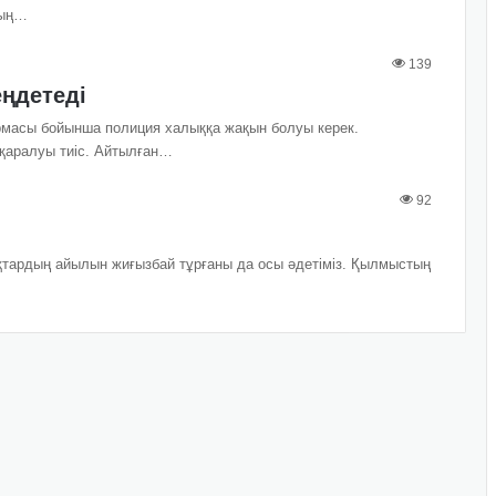
дың…
139
еңдетеді
масы бойынша полиция халыққа жақын болуы керек.
 қаралуы тиіс. Айтылған…
92
тардың айылын жиғызбай тұрғаны да осы әдетіміз. Қылмыстың