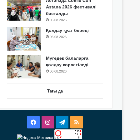
Астанада Comic Con
Astana 2026 фестивалі
басталды
06.08.2026
Қолдау қуат береді
06.08.2026
Мүгедек балаларға
қолдау көрсетіледі
06.08.2026
Тағы да
Facebook
Instagram
Telegram
RSS