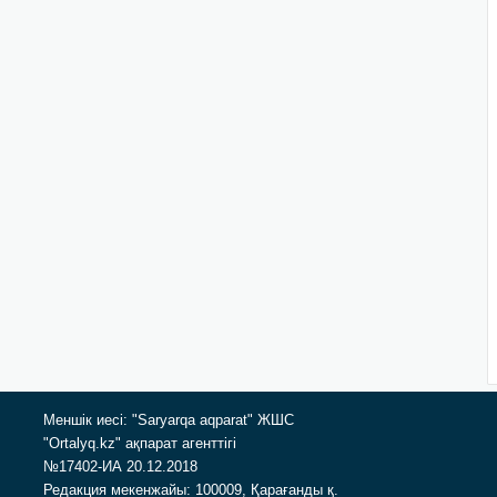
Меншік иесі: "Saryarqa aqparat" ЖШС
"Ortalyq.kz" ақпарат агенттігі
№17402-ИА 20.12.2018
Редакция мекенжайы: 100009, Қарағанды қ.