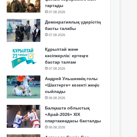
тартады
07.08.2026
Демократиялық үдерістің
басты талабы
07.08.2026
Құрылтай және
кәсіпкерлік: ертеңге
бастар талғам
07.08.2026
Андрей Ульшиннің голы
«Шахтерге» кезекті жеңіс
сыйлады
06.08.2026
Балқашта облыстық
«Арай-2026» XIX
спартакиадасы басталды
06.08.2026