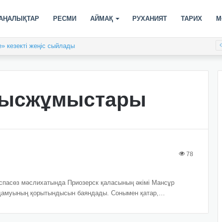
АҢАЛЫҚТАР
РЕСМИ
АЙМАҚ
РУХАНИЯТ
ТАРИХ
М
» кезекті жеңіс сыйлады
лысжұмыстары
78
баспасөз мәслихатында Приозерск қаласының әкімі Мансұр
 дамуының қорытындысын баяндады. Сонымен қатар,…