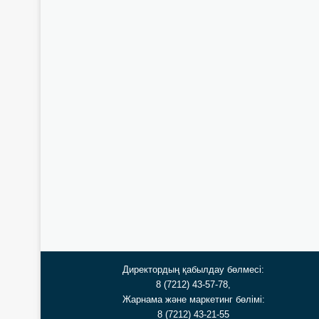
Директордың қабылдау бөлмесі:
8 (7212) 43-57-78,
Жарнама және маркетинг бөлімі:
8 (7212) 43-21-55