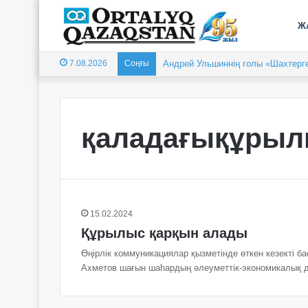
Ж
7.08.2026
Соңғы
Андрей Ульшиннің голы «Шахтерге
қаладағықұры
15.02.2024
Құрылыс қарқын алады
Өңірлік коммуникациялар қызметінде өткен кезекті 
Ахметов шағын шаһардың әлеуметтік-экономикалық