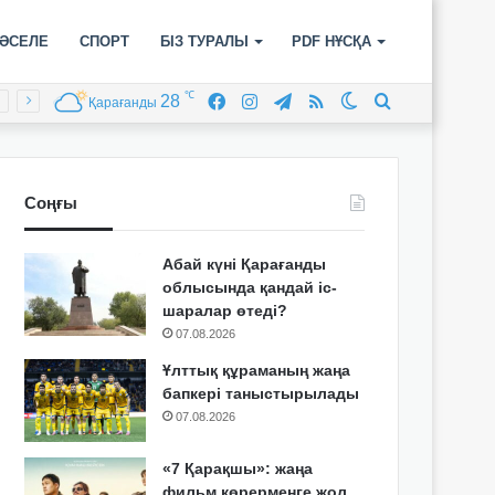
ӘСЕЛЕ
СПОРТ
БІЗ ТУРАЛЫ
PDF НҰСҚА
℃
28
Facebook
Instagram
Telegram
RSS
Switch
Іздеу
Қарағанды
skin
Соңғы
Абай күні Қарағанды
облысында қандай іс-
шаралар өтеді?
07.08.2026
Ұлттық құраманың жаңа
бапкері таныстырылады
07.08.2026
«7 Қарақшы»: жаңа
фильм көрерменге жол