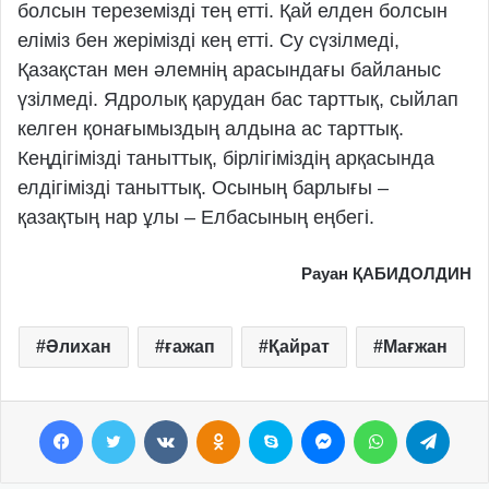
болсын тереземізді тең етті. Қай елден болсын
еліміз бен жерімізді кең етті. Су сүзілмеді,
Қазақстан мен әлемнің арасындағы байланыс
үзілмеді. Ядролық қарудан бас тарттық, сыйлап
келген қонағымыздың ал­­дына ас тарттық.
Кеңдігімізді та­ныттық, бірлігіміздің арқасында
елдігімізді таныттық. Осының барлығы –
қазақтың нар ұлы – Елбасының еңбегі.
Рауан ҚАБИДОЛДИН
Әлихан
ғажап
Қайрат
Мағжан
Facebook
Twitter
VKontakte
Odnoklassniki
Skype
Messenger
WhatsApp
Telegram