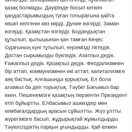
қазақ болмады. Дәуірінде босып кеткен
қандастарымыздың туған топырағына қайта
көшіп келгенін көз көрді. Дүние өзгерді. Заман
өзгерді. Қазақстан өзгерді. Бодандықтан
құтылып, қылышынан қан тамған Кеңес
Одағының күні тұтылып, еңсемізді тіктедік.
Достан сырымызды бүкпедік. Азатпыз дедік.
Ғажаппыз дедік. Қазақпыз дедік. Феодализмнен
бір аттап, коммунизмнен екі аттап, капитализмге
аяқ бастық. Алғашында қорықтық. Ел бола
аламыз ба деп торықтық. Тәубе! Бағымыз бар
екен. Пешенемізге қазақтың перзентін Президент
етіп бұйыртты. Елбасымыз ашкөздер мен
кембағалдардың арасын сұйылтты. Жүз ұлтты
жүрегімізге басып, жұдырықтай жұмылдырды.
Тәуелсіздіктің парқын ұғындырды. Қай елмен