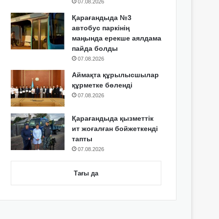
07.08.2026
Қарағандыда №3
автобус паркінің
маңында ерекше аялдама
пайда болды
07.08.2026
Аймақта құрылысшылар
құрметке бөленді
07.08.2026
Қарағандыда қызметтік
ит жоғалған бойжеткенді
тапты
07.08.2026
Тағы да