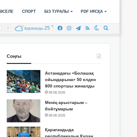
ӘСЕЛЕ
СПОРТ
БІЗ ТУРАЛЫ
PDF НҰСҚА
℃
25
Facebook
Instagram
Telegram
RSS
Switch
Іздеу
Қарағанды
skin
Соңғы
Астанадағы «Болашақ
ойындарына» 50 елден
800 спортшы жиналды
08.08.2026
Менің арыстарым –
бойтұмарым
08.08.2026
Қарағандыда
республикалық Құран