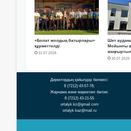
«Болат жолдың батырлары»
Шет аудан
құрметтелді
Мойынты в
жаңғырты
31.07.2026
30.07.2026
Директордың қабылдау бөлмесі:
8 (7212) 43-57-78,
Жарнама және маркетинг бөлімі:
8 (7212) 43-21-55
ortalyk.kz@gmail.com
ortalyk.kaz@mail.ru