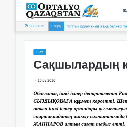
Ж
8.08.2026
Соңғы
Ұлттық құраманың жаңа бапкері 
Шет
Сақшылардың қ
16.09.2016
Облыстық ішкі істер департаменті Ри
СЫЗДЫҚОВАҒА құрмет көрсетті. Шет 
өткен ішкі істер органдары қызметкерл
спартакиаданың ашылу салтанатында б
ЖАППАРОВ алтын сағат табыс етті.