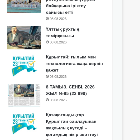
байқауына іріктеу
сайысы өтті
08.08.2026
Ұлттық рухтың
темірқазығы
08.08.2026
Құрылтай: ғылым мен
технологияға жаңа серпін
қажет
08.08.2026
8 ТАМЫЗ, СЕНБІ, 2026
ЖЫЛ №85 (23 699)
08.08.2026
Қазақстандықтар
Құрылтай сайлауынан
жақсылық күтеді –
қоғамдық пікір зерттеуі