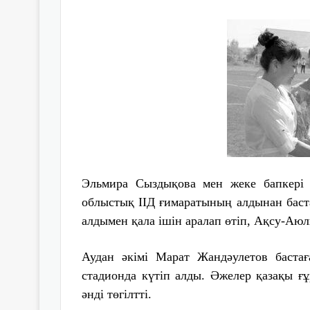
Эльмира Сыздықова мен жеке бапкері
облыстық ІІД ғимаратының алдынан баста
алдымен қала ішін аралап өтіп, Ақсу-Аюл
Аудан әкімі Марат Жандәулетов баста
стадионда күтіп алды. Әжелер қазақы 
әнді төгілтті.