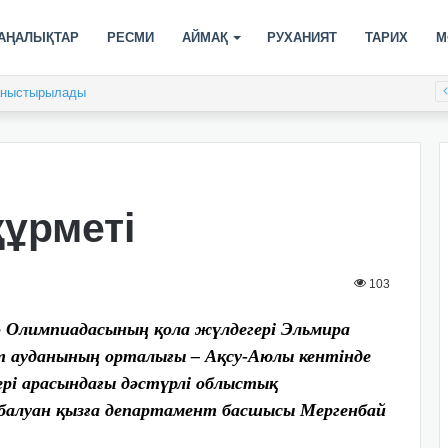
АҢАЛЫҚТАР
РЕСМИ
АЙМАҚ
РУХАНИЯТ
ТАРИХ
М
таныстырылады
ұрметі
103
о Олимпиадасының қола жүлдегері Эльмира
ауданының орталығы – Ақсу-Аюлы кентінде
ері арасындағы дәстүрлі облыстық
алуан қызға департамент басшысы Мергенбай