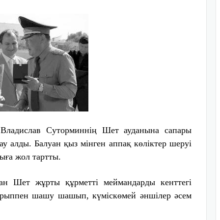
 Владислав Суторминнің Шет ауданына сапары
у алды. Балуан қыз мінген аппақ көліктер шеруі
ыға жол тартты.
ған Шет жұрты құрметті меймандарды кенттегі
ғұрыппен шашу шашып, күміскөмей әншілер әсем