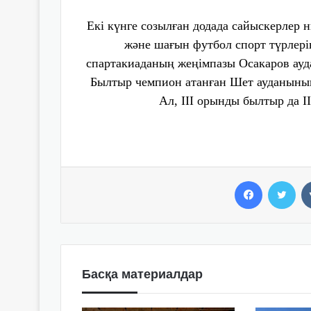
Екі күнге созылған додада сайыскерлер 
және шағын футбол спорт түрлері
спартакиаданың жеңімпазы Осакаров ауд
Былтыр чемпион атанған Шет ауданының 
Ал, ІІІ орынды былтыр да І
Facebook
Twitter
Басқа материалдар