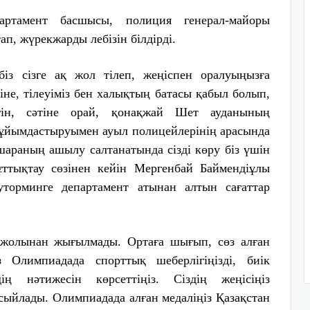
партамент басшысы, полиция генерал-майоры
, жүрекжарды лебізін білдірді.
біз сізге ақ жол тілеп, жеңіспен оралуыңызға
міне, тілеуіміз бен халықтың батасы қабыл болып,
гін, сәтіне орай, қонақжай Шет ауданының
ң ұйымдастыруымен ауыл полицейлерінің арасында
шараның ашылу салтанатында сізді көру біз үшін
ұттықтау сөзінен кейін Мергенбай Баймендіұлы
торминге департамент атынан алтын сағаттар
жолынан жығылмады. Ортаға шығып, сөз алған
 Олимпиадада спорттық шеберлігіңізді, биік
ің нәтижесін көрсеттіңіз. Сіздің жеңісіңіз
 сыйлады. Олимпиадада алған медаліңіз Қазақстан