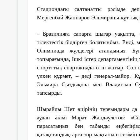
Стадиондағы салтанатты рәсімде де
Мергенбай Жаппаров Эльмираны құттықтап
Бразилияға сапарға шығар уақытта, 
–
тілектестік білдірген болатынбыз. Енді, 
Олимпиада жүлдегері атандыңыз. Бү
топырағында, Ішкі істер департаментіні
спортттық спартакиада өтіп жатыр. Сол 
үлкен құрмет, – деді генерал-майор. Қ
Эльмира Сыздықова мен Владислав Су
тапсырды.
Шырайлы Шет өңірінің тұрғындары да 
аудан әкімі Марат Жандәулетов: «Сіз
парасатыңыз бен табанды еңбегіңізд
қазақстандықтарға зор мақтаныш сезімін