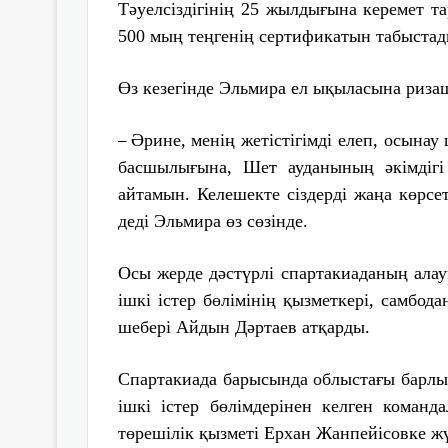
Тәуелсіздігінің 25 жылдығына керемет т
500 мың теңгенің сертификатын табыстад
Өз кезегінде Эльмира ел ықыласына риза
Әрине, менің жетістігімді елеп, осынау
–
басшылығына, Шет ауданының әкімдігі
айтамын. Келешекте сіздерді жаңа көрсе
деді Эльмира өз сөзінде.
Осы жерде дәстүрлі спартакиаданың алау
ішкі істер бөлімінің қызметкері, самбо
шебері Айдын Дәртаев атқарды.
Спартакиада барысында облыстағы барлы
ішкі істер бөлімдерінен келген коман
төрешілік қызметі Ерхан Жанпейісовке жү