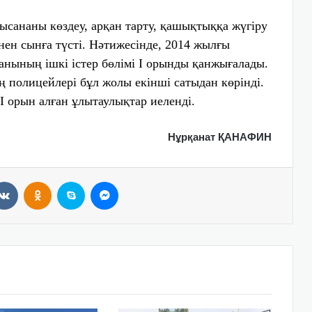
нысананы көздеу, арқан тарту, қашықтыққа жүгіру
нен сынға түсті. Нәтижесінде, 2014 жылғы
анының ішкі істер бөлімі І орынды қанжығалады.
полицейлері бұл жолы екінші сатыдан көрінді.
ІІ орын алған ұлытаулықтар иеленді.
Нұрқанат ҚАНАФИН
VKontakte
Odnoklassniki
Skype
Messenger