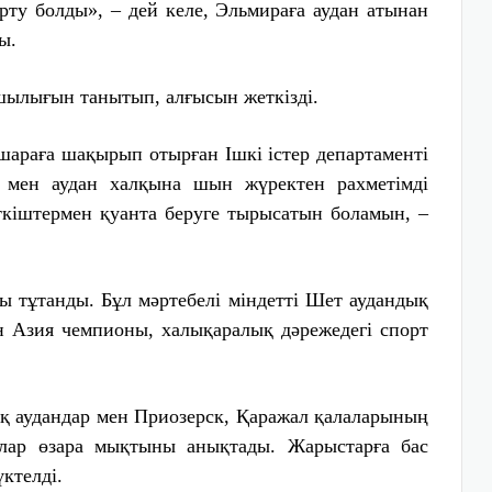
арту болды», – дей келе, Эльмираға аудан атынан
ы.
шылығын танытып, алғысын жеткізді.
 шараға шақырып отырған Ішкі істер департаменті
 мен аудан халқына шын жүректен рахметімді
ткіштермен қуанта беруге тырысатын боламын, –
ы тұтанды. Бұл мәртебелі міндетті Шет аудандық
дан Азия чемпионы, халықаралық дәрежедегі спорт
қ аудандар мен Приозерск, Қаражал қалаларының
далар өзара мықтыны анықтады. Жарыстарға бас
ктелді.