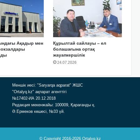
ындағы Ақадыр мен
Құрылтай сайлауы – ел
окзалдары
болашағына ортақ
лды
жауапкершілік
24.07.2026
Меншік иесі: "Saryarqa aqparat" ЖШС
"Ortalyq.kz" ақпарат агенттігі
№17402-ИА 20.12.2018
Редакция мекенжайы: 100009, Қарағанды қ.
Ә.Ермеков көшесі, №33 үй.
© Copyright 2016-2026 Ortalyq.kz