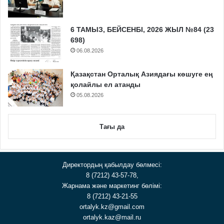
6 ТАМЫЗ, БЕЙСЕНБІ, 2026 ЖЫЛ №84 (23
698)
06.08.2026
Қазақстан Орталық Азиядағы көшуге ең
қолайлы ел атанды
05.08.2026
Тағы да
Директордың қабылдау бөлмесі:
8 (7212) 43-57-78,
Жарнама және маркетинг бөлімі:
8 (7212) 43-21-55
ortalyk.kz@gmail.com
ortalyk.kaz@mail.ru