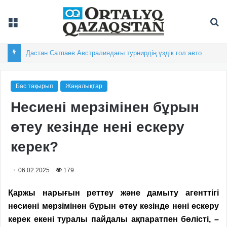
Мәзір
Із
Дастан Сатпаев Австралиядағы турнирдің үздік гол авторы атанды
Бас тақырып
Жаңалықтар
Несиені мерзімінен бұрын
өтеу кезінде нені ескеру
керек?
06.02.2025
179
Қаржы нарығын реттеу және дамыту агенттігі
несиені мерзімінен бұрын өтеу кезінде нені ескеру
керек екені туралы пайдалы ақпаратпен бөлісті, –