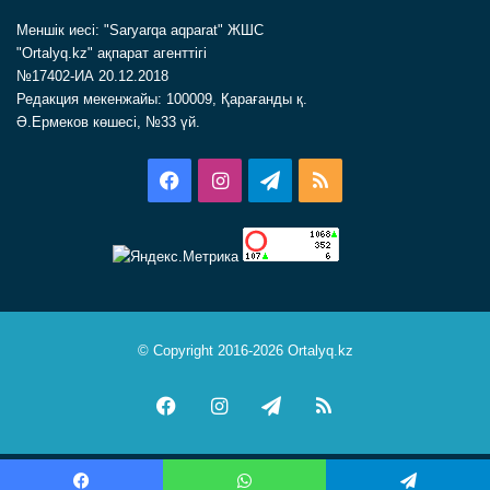
Меншік иесі: "Saryarqa aqparat" ЖШС
"Ortalyq.kz" ақпарат агенттігі
№17402-ИА 20.12.2018
Редакция мекенжайы: 100009, Қарағанды қ.
Ә.Ермеков көшесі, №33 үй.
Facebook
Instagram
Telegram
RSS
© Copyright 2016-2026 Ortalyq.kz
Facebook
Instagram
Telegram
RSS