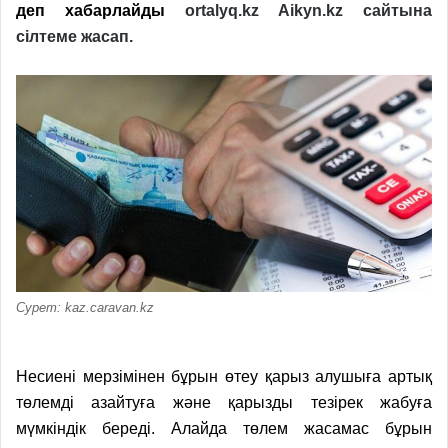
деп хабарлайды
ortalyq.kz
Aikyn.kz
сайты
на
сілтеме
жасап.
Сурет: kaz.caravan.kz
Несиені мерзімінен бұрын өтеу қарыз алушыға артық
төлемді азайтуға және қарызды тезірек жабуға
мүмкіндік береді. Алайда төлем жасамас бұрын