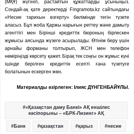
(МҚҰ) жүгініп, растайтын құжаттарды ұсыныңыз.
Сондай-ақ қате деректерді Fingramota.kz сайтындағы
«Несие тарихын өзгерту» бөлімінде тегін түзете
аласыз. Бұл жоба Қаржы нарығын реттеу және дамыту
агенттігі мен Бірінші кредиттік бюроның бірлескен
жұмысы аясында жүзеге асырылады. Өтінім беру үшін
арнайы форманы толтырып, ЖСН мен телефон
нөміріңізді көрсету қажет. Бірақ тек соңғы он жұмыс күні
ішінде берілген кредиттік есепті ғана түзетуге
болатынын ескерген жөн.
Материалды әзірлеген: Ілияс ДҮНГЕНБАЙҰЛЫ.
«Қазақстан даму Банкі» АҚ еншілес
кәсіпорыны – «БРК-Лизинг» АҚ
Банк
қазақстан
қарыз
несие