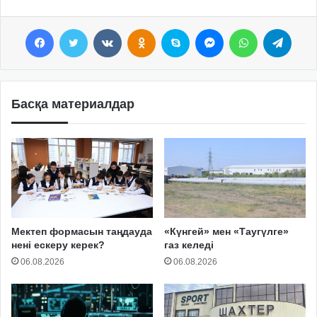
Facebook
Twitter
VKontakte
Odnoklassniki
Skype
Messenger
WhatsApp
Telegram
Басқа материалдар
Мектеп формасын таңдауда
«Күнгей» мен «Таугүлге»
нені ескеру керек?
газ келеді
06.08.2026
06.08.2026