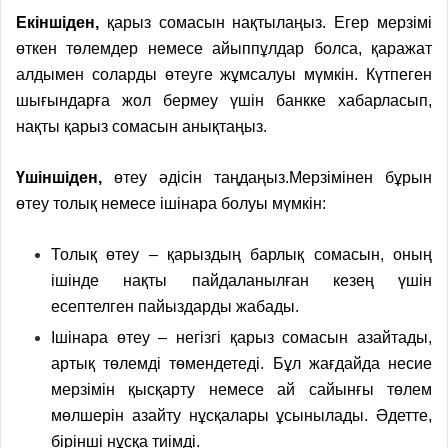
Екіншіден,
қарыз сомасын нақтылаңыз. Егер мерзімі
өткен төлемдер немесе айыппұлдар болса, қаражат
алдымен соларды өтеуге жұмсалуы мүмкін. Күтпеген
шығындарға жол бермеу үшін банкке хабарласып,
нақты қарыз сомасын анықтаңыз.
Үшіншіден,
өтеу әдісін таңдаңыз.Мерзімінен бұрын
өтеу толық немесе ішінара болуы мүмкін:
Толық өтеу – қарыздың барлық сомасын, оның
ішінде нақты пайдаланылған кезең үшін
есептелген пайыздарды жабады.
Ішінара өтеу – негізгі қарыз сомасын азайтады,
артық төлемді төмендетеді. Бұл жағдайда несие
мерзімін қысқарту немесе ай сайынғы төлем
мөлшерін азайту нұсқалары ұсынылады. Әдетте,
бірінші нұсқа тиімді.