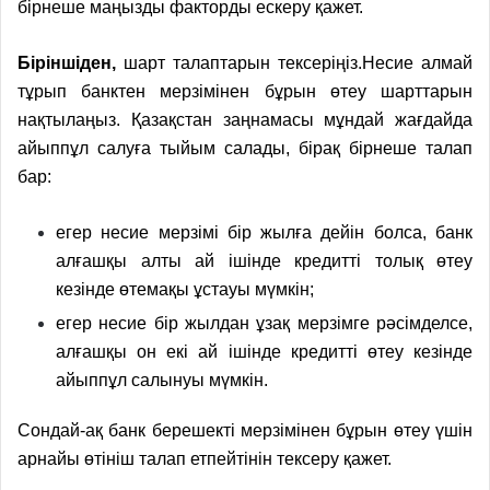
бірнеше маңызды факторды ескеру қажет.
Біріншіден,
шарт талаптарын тексеріңіз.Несие алмай
тұрып банктен мерзімінен бұрын өтеу шарттарын
нақтылаңыз. Қазақстан заңнамасы мұндай жағдайда
айыппұл салуға тыйым салады, бірақ бірнеше талап
бар:
егер несие мерзімі бір жылға дейін болса, банк
алғашқы алты ай ішінде кредитті толық өтеу
кезінде өтемақы ұстауы мүмкін;
егер несие бір жылдан ұзақ мерзімге рәсімделсе,
алғашқы он екі ай ішінде кредитті өтеу кезінде
айыппұл салынуы мүмкін.
Сондай-ақ банк берешекті мерзімінен бұрын өтеу үшін
арнайы өтініш талап етпейтінін тексеру қажет.