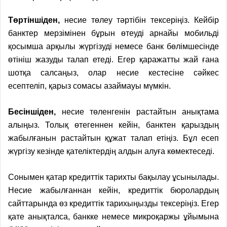
Төртіншіден,
несие төлеу тәртібін тексеріңіз. Кейбір
банктер мерзімінен бұрын өтеуді арнайы мобильді
қосымша арқылы жүргізуді немесе банк бөлімшесінде
өтініш жазуды талап етеді. Егер қаражатты жай ғана
шотқа салсаңыз, олар несие кестесіне сәйкес
есептеліп, қарыз сомасы азаймауы мүмкін.
Бесіншіден,
несие төленгенін растайтын анықтама
алыңыз. Толық өтегеннен кейін, банктен қарыздың
жабылғанын растайтын құжат талап етіңіз. Бұл есеп
жүргізу кезінде қателіктердің алдын алуға көмектеседі.
Сонымен қатар кредиттік тарихты бақылау ұсынылады.
Несие жабылғаннан кейін, кредиттік бюролардың
сайттарында өз кредиттік тарихыңызды тексеріңіз. Егер
қате анықталса, банкке немесе микроқаржы ұйымына