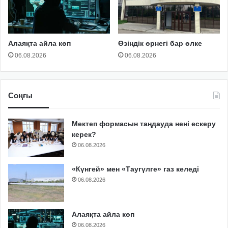
Алаяқта айла көп
Өзіндік өрнегі бар өлке
06.08.2026
06.08.2026
Соңғы
Мектеп формасын таңдауда нені ескеру
керек?
06.08.2026
«Күнгей» мен «Таугүлге» газ келеді
06.08.2026
Алаяқта айла көп
06.08.2026