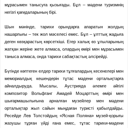
мұрасымен танысуға қызығады. Бұл – мәдени туризм­нің
негізгі қағидаларының бірі.
Шын мәнінде, тарихи орындарға апаратын жолдың
нашарлығы – тек жол мәселесі емес. Бұл – ұлттық жадыға
деген көзқарастың көрсеткіші. Егер халық өз ұлыларының
жатқан жеріне жете алмаса, олардың өмірі мен мұрасымен
таныса алмаса, онда тарихи сабақтастық әлсірейді.
Бүгінде көптеген елдер тарихи тұлғалардың кесенелері мен
мемориалдық кешендерін тұтас мәдени орталықтарға
айналдыруда. Мысалы, Аустрияда әлемге әйгілі
композитор Вольфганг Амадей Моцарттың өмірі мен
шығармашылығына арналған музейлер мен мәдени
орталықтар жыл сайын мыңдаған туристі қабылдайды.
Ресейде Лев Толстойдың «Ясная Поляна» музей-қорығы
жазушы тұрған үйді ғана емес, тұтас тарихи-мәдени