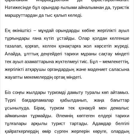
Нәтижесінде бұл орындар ғылыми айналымнан да, туристік
маршруттардан да тыс қалып келеді.
Ең өкініштісі – мұндай орындарды көбіне жергілікті ауыл
тұрғындары ғана күтіп ұстайды. Олар қолдан келгенше
тазалап, қорғап, келген қонақтарға жол көрсетіп жүреді.
Алайда, ұлттық деңгейдегі тарихи мұраны сақтау міндеті
тек ауыл азаматтарына жүктелмеуі тиіс. Бұл – мемлекеттің,
жергілікті атқарушы органдардың және мәдениет саласына
жауапты мекемелердің ортақ міндеті.
Біз соңғы жылдары туризмді дамыту туралы көп айтамыз.
Түрлі бағдарламалар қабылданып, жаңа бағыттар
ұсынылуда. Бірақ, туризм тек қонақүй мен демалыс
аймағынан тұрмайды. Әлемнің көптеген елдері тарихи
тұлғалары арқылы турист тартады. Адамдар белгілі
қайраткерлердің өмір сүрген жерлерін көруге, олардың