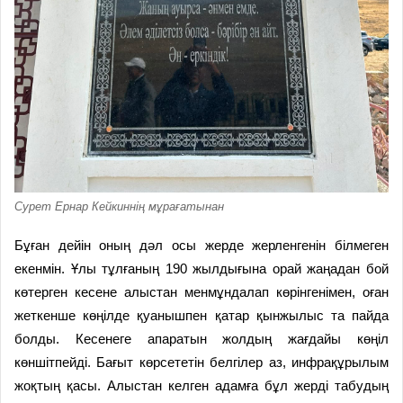
Сурет Ернар Кейкиннің мұрағатынан
Бұған дейін оның дәл осы жерде жерленгенін білмеген
екенмін. Ұлы тұлғаның 190 жылдығына орай жаңадан бой
көтерген кесене алыс­тан менмұндалап көрінгенімен, оған
жеткенше көңілде қуанышпен қатар қынжылыс та пайда
болды. Кесенеге апаратын жолдың жағдайы көңіл
көншітпейді. Бағыт көрсететін белгілер аз, инфрақұрылым
жоқтың қасы. Алыстан келген адамға бұл жерді табудың