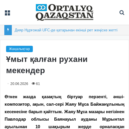
Мәзір
Із
Дияр Нұрғожай UFC-де қатарынан екінші рет жеңіске жетті
Жаңалықтар
Ұмыт қалған рухани
мекендер
20.06.2026
61
Өткен жазда қазақтың біртуар перзенті, әнші-
композитор, ақын, сал-сері Жаяу Мұса Байжанұлының
кесенесіне барып қайттым. Жаяу Мұса мазары негізінен
Павлодар облысы Баянауыл ауданы Мұрынтал
ауылынан 10 шақырым жерде орналасқан