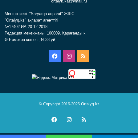
ortalyk.kaz@mail.ru
Меншік иесі: "Saryarqa aqparat" ЖШС
"Ortalyq.kz" ақпарат агенттігі
№17402-ИА 20.12.2018
Редакция мекенжайы: 100009, Қарағанды қ.
Ә.Ермеков көшесі, №33 үй.
Facebook
Instagram
RSS
© Copyright 2016-2026 Ortalyq.kz
Facebook
Instagram
RSS