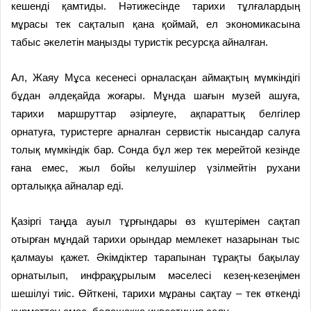
кешенді қамтиды. Нәтижесінде тарихи тұлғалардың
мұрасы тек сақталып қана қоймай, ел экономикасына
табыс әкелетін маңызды туристік ресурсқа айналған.
Ал, Жаяу Мұса кесенесі орналасқан аймақтың мүмкіндігі
бұдан әлдеқайда жоғары. Мұнда шағын музей ашуға,
тарихи маршруттар әзірлеуге, ақпараттық белгілер
орнатуға, туристерге арналған сервистік нысандар салуға
толық мүмкіндік бар. Сонда бұл жер тек мерейтой кезінде
ғана емес, жыл бойы келушілер үзілмейтін рухани
орталыққа айналар еді.
Қазіргі таңда ауыл тұрғындары өз күштерімен сақтап
отырған мұндай тарихи орындар мемлекет назарынан тыс
қалмауы қажет. Әкімдіктер тарапынан тұрақты бақылау
орнатылып, инфрақұрылым мәселесі кезең-кезеңімен
шешілуі тиіс. Өйт­кені, тарихи мұраны сақтау – тек өткенді