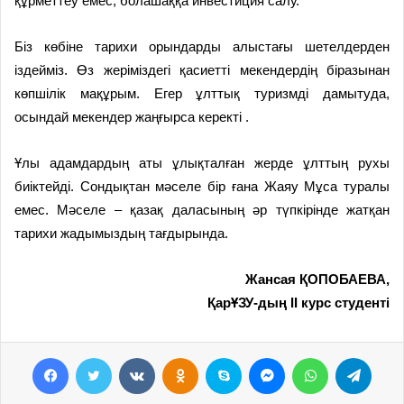
құрметтеу емес, болашаққа инвестиция салу.
Біз көбіне тарихи орындарды алыстағы шетелдерден
іздейміз. Өз жеріміздегі қасиетті мекендердің біразынан
көпшілік мақұрым. Егер ұлттық туризмді дамытуда,
осындай мекендер жаңғырса керекті .
Ұлы адамдардың аты ұлық­талған жерде ұлттың рухы
биіктейді. Сондықтан мәселе бір ғана Жаяу Мұса туралы
емес. Мәселе – қазақ даласының әр түпкірінде жатқан
тарихи жадымыздың тағдырында.
Жансая ҚОПОБАЕВА,
ҚарҰЗУ-дың II курс студенті
Facebook
Twitter
VKontakte
Odnoklassniki
Skype
Messenger
WhatsApp
Telegram