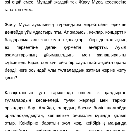
өзі оңай емес. Мұндай жағдай тек Жаяу Мұса кесенесіне
ғана тән емес.
Жаяу Мұса ауылының тұрғындары мерейтойды ерекше
деңгейде ұйымдастырыпты. Ат жарысы, көкпар, концерттік
бағдарлама, алыстан келген қонақтар – бәрі де халықтың
өз перзентіне деген құрметін аңғартты. Ауыл
азаматтарының ұйымшылдығы мен жанашыр­лығы
сүйсінтеді. Бірақ, сол күні ойға бір сауал қайта-қайта орала
берді: неге осындай ұлы тұлғалардың жатқан жеріне жету
қиын?
Қазақстанның ұлт тарихында өшпес із қалдырған
тұлғалардың кесенелері, туған жерлері мен тарихи
орындары бар. Алайда, олардың басым бөлігі шалғайда
орналасқандықтан, көпшілікке беймәлім күйінде қалып
отыр. Кейбіріне баратын жол жоқ, кейбірінің маңында
қарапайым инфрақұрылым да қарастырылмаған.