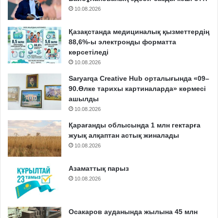
10.08.2026
Қазақстанда медициналық қызметтердің
88,6%-ы электронды форматта
көрсетіледі
10.08.2026
Saryarqa Creative Hub орталығында «09–
90.Өлке тарихы картиналарда» көрмесі
ашылды
10.08.2026
Қарағанды облысында 1 млн гектарға
жуық алқаптан астық жиналады
10.08.2026
Азаматтық парыз
10.08.2026
Осакаров ауданында жылына 45 млн