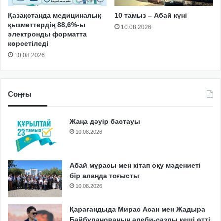
Қазақстанда медициналық
10 тамыз – Абай күні
қызметтердің 88,6%-ы
10.08.2026
электронды форматта
көрсетіледі
10.08.2026
Соңғы
Жаңа дәуір бастауы
10.08.2026
Абай мұрасы мен кітап оқу мәдениеті
бір алаңда тоғысты
10.08.2026
Қарағандыда Мирас Асан мен Жадыра
Байбұланованың әдеби-сазды кеші өтті