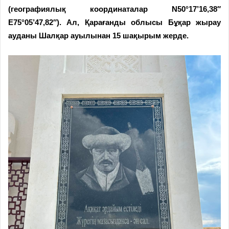
(географиялық координаталар N50°17’16,38″
E75°05’47,82″). Ал, Қарағанды облысы Бұқар жырау
ауданы Шалқар ауылынан 15 шақырым жерде.