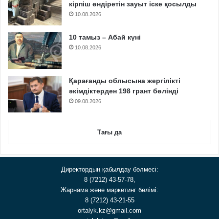
кірпіш өндіретін зауыт іске қосылды
10.08.2026
10 тамыз – Абай күні
10.08.2026
Қарағанды облысына жергілікті
әкімдіктерден 198 грант бөлінді
09.08.2026
Тағы да
Директордың қабылдау бөлмесі:
8 (7212) 43-57-78,
Жарнама және маркетинг бөлімі:
8 (7212) 43-21-55
ortalyk.kz@gmail.com