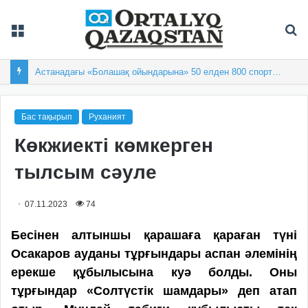
Мәзір
Із
Астанадағы «Болашақ ойындарына» 50 елден 800 спортшы жиналды
Бас тақырып
Руханият
Көкжиекті көмкерген
тылсым сәуле
07.11.2023
74
Бесінен алтыншы қарашаға қараған түні
Осакаров ауданы тұрғындары аспан әлемінің
ерекше құбылысына куә болды. Оны
тұрғындар «Солтүстік шамдары» деп атап