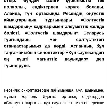
отыр. Мұндай табиғи құбылысты тек
полярлық ендіктерден көруге болады.
Алайда, түн ортасында Ресейдің оңтүстік
аймақтарының тұрғындары «Солтүстік
шамдардың» кадрларымен әлеуметтік желіде
бөлісті. «Солтүстік шамдарын» Беларусь
тұрғындары мен солтүстіктегі
отандастарымыз да көрді. Аспанның бұл
таңғажайыбын синоптиктер «Күн сәулесіндегі
ең күшті магниттік дауылдар» деп
түсіндіруде.
Ресейлік синоптиктердің пайымынша, бұл, шынымен,
мүмкін көрінеді. Әдетте, орталық ендіктердегі
«Солтүстік жарығы» күн сәулесінен түзілген ерекше