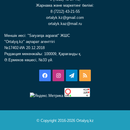
Жарнама және маркетинг бөлімі:
8 (7212) 43-21-55
ortalyk.kz@gmail.com
ortalyk.kaz@mail.ru
Меншік иесі: "Saryarqa aqparat" ЖШС
"Ortalyq.kz" ақпарат агенттігі
№17402-ИА 20.12.2018
Редакция мекенжайы: 100009, Қарағанды қ.
Ә.Ермеков көшесі, №33 үй.
Facebook
Instagram
Telegram
RSS
© Copyright 2016-2026 Ortalyq.kz