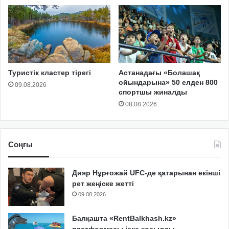
Туристік кластер тірегі
Астанадағы «Болашақ
ойындарына» 50 елден 800
09.08.2026
спортшы жиналды
08.08.2026
Соңғы
Дияр Нұрғожай UFC-де қатарынан екінші
рет жеңіске жетті
09.08.2026
Балқашта «RentBalkhash.kz»