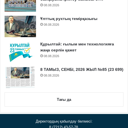
08.08.2026
Ұлттық рухтың темірқазығы
08.08.2026
Құрылтай: ғылым мен технологияға
жаңа серпін қажет
08.08.2026
8 ТАМЫЗ, СЕНБІ, 2026 ЖЫЛ №85 (23 699)
08.08.2026
Тағы да
Директордың қабылдау бөлмесі:
8 (7212) 43-57-78,