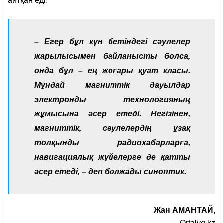
айтқан еді.
– Егер бұл күн бетіндегі сәулелер
жарылысымен байланысты болса,
онда бұл – ең жоғары қуат класы.
Мұндай магниттік дауылдар
электронды технологияның
жұмысына әсер етеді. Негізінен,
магниттік, сәулелердің ұзақ
толқынды радиохабарларға,
навигациялық жүйелерге де қатты
әсер етеді, – деп болжады синоптик.
Жан АМАНТАЙ,
Ortalyq.kz