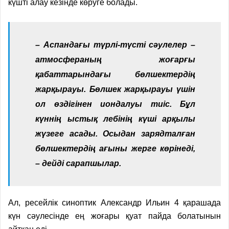
күшті алау кезінде көруге болады.
– Аспандағы түрлі-түсті сәулелер –
атмосфераның жоғарғы
қабаттарындағы бөлшектердің
жарқырауы. Бөлшек жарқырауы үшін
ол өздігінен иондалуы тиіс. Бұл
күннің ыстық лебінің күші арқылы
жүзеге асады. Осыдан зарядталған
бөлшектердің ағыны жерге көрінеді,
– дейді сарапшылар.
Ал, ресейлік синоптик Александр Ильин 4 қарашада
күн сәулесінде ең жоғары қуат пайда болатынын