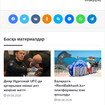
Facebook
Twitter
VKontakte
Odnoklassniki
Skype
Messenger
WhatsApp
Telegram
Басқа материалдар
Дияр Нұрғожай UFC-де
Балқашта
қатарынан екінші рет
«RentBalkhash.kz»
жеңіске жетті
платформасы іске
қосылды
09.08.2026
09.08.2026