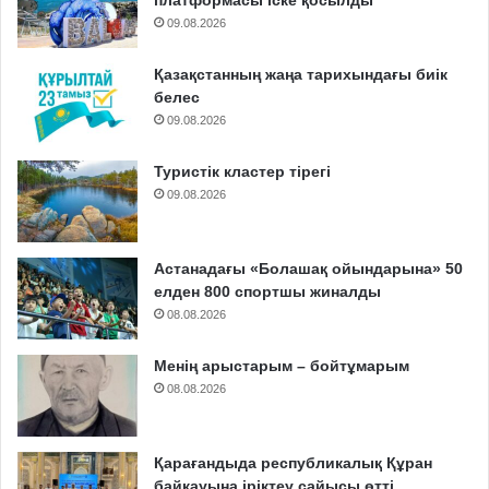
платформасы іске қосылды
09.08.2026
Қазақстанның жаңа тарихындағы биік
белес
09.08.2026
Туристік кластер тірегі
09.08.2026
Астанадағы «Болашақ ойындарына» 50
елден 800 спортшы жиналды
08.08.2026
Менің арыстарым – бойтұмарым
08.08.2026
Қарағандыда республикалық Құран
байқауына іріктеу сайысы өтті