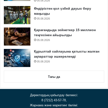
05.08.2026
Өндірістен қол үзбей дауыс беру
маңызды
05.08.2026
Қарағандыда зейнеткер 15 миллион
теңгесінен айырылды
05.08.2026
Құрылтай сайлауына қатысты жалған
ақпараттар әшкереленді
05.08.2026
Тағы да
Директордың қабылдау бөлмесі:
8 (7212) 43-57-78,
Жарнама және маркетинг бөлімі: