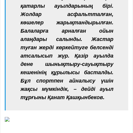
қатарлы ауылдарының бірі.
Жолдар асфальтталған,
көшелер жарықтандырылған.
Балаларға арналған ойын
алаңдары салынды. Жастар
туған жерді көркейтуге белсенді
атсалысып жүр. Қазір ауылда
дене шынықтыру-сауықтыру
кешенінің құрылысы басталды.
Бұл спортпен айналысу үшін
жақсы мүмкіндік, – дейді ауыл
тұрғыны Қанат Қашқынбеков.