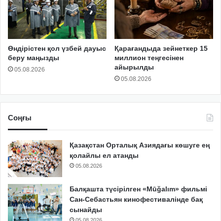
Өндірістен қол үзбей дауыс
Қарағандыда зейнеткер 15
беру маңызды
миллион теңгесінен
айырылды
05.08.2026
05.08.2026
Соңғы
Қазақстан Орталық Азиядағы көшуге ең
қолайлы ел атанды
05.08.2026
Балқашта түсірілген «Mūğalım» фильмі
Сан-Себастьян кинофестивалінде бақ
сынайды
05.08.2026