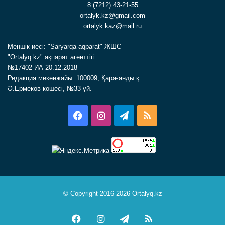
8 (7212) 43-21-55
ortalyk.kz@gmail.com
ortalyk.kaz@mail.ru
Меншік иесі: "Saryarqa aqparat" ЖШС
"Ortalyq.kz" ақпарат агенттігі
№17402-ИА 20.12.2018
Редакция мекенжайы: 100009, Қарағанды қ.
Ә.Ермеков көшесі, №33 үй.
Facebook
Instagram
Telegram
RSS
© Copyright 2016-2026 Ortalyq.kz
Facebook
Instagram
Telegram
RSS