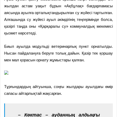
жылдан астам уақыт бұрын «Ақбұлақ» бағдарламасы
аясында ауылға орталықтандырылған су жүйесі тартылған.
Алғашында су жүйесі ауыл әкімдігінің теңгерімінде болса,
қазіргі таңда оны «Қарқаралы су» коммуналдық мекемесі
қызмет көрсетеді.
Биыл ауылда модульді ветеринарлық пункт орнатылды.
Нысан пайдалануға беруге толық дайын. Қазір тек қоршау
мен мал қорасын орнату жұмыстары қалған.
Тұрғындардың айтуынша, соңғы жылдары ауылдағы өмір
сапасы айтарлықтай жақсарған.
– Көктас – ауданның алдыңғы