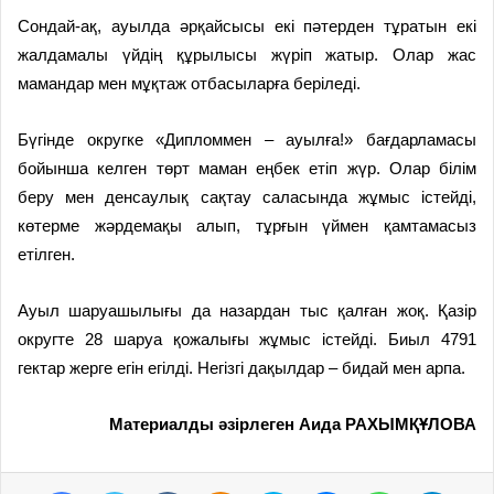
Сондай-ақ, ауылда әрқайсысы екі пәтерден тұратын екі
жалдамалы үйдің құрылысы жүріп жатыр. Олар жас
мамандар мен мұқтаж отбасыларға беріледі.
Бүгінде округке «Дипломмен – ауылға!» бағдарламасы
бойынша келген төрт маман еңбек етіп жүр. Олар білім
беру мен денсаулық сақтау саласында жұмыс істейді,
көтерме жәрдемақы алып, тұрғын үймен қамтамасыз
етілген.
Ауыл шаруашылығы да назардан тыс қалған жоқ. Қазір
округте 28 шаруа қожалығы жұмыс істейді. Биыл 4791
гектар жерге егін егілді. Негізгі дақылдар – бидай мен арпа.
Материалды әзірлеген Аида РАХЫМҚҰЛОВА
Facebook
Twitter
VKontakte
Odnoklassniki
Skype
Messenger
WhatsApp
Telegram