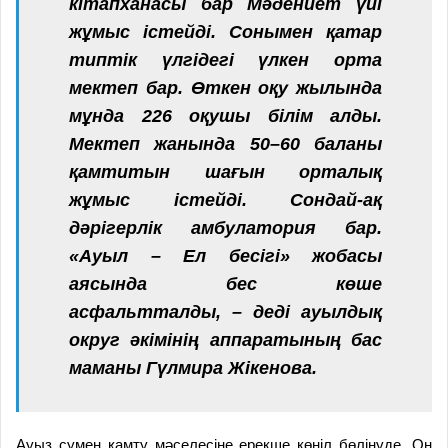
кітапханасы бар Мәдениет үйі
жұмыс істейді. Сонымен қатар
типтік үлгідегі үлкен орта
мектеп бар. Өткен оқу жылында
мұнда 226 оқушы білім алды.
Мектеп жанында 50–60 баланы
қамтитын шағын орталық
жұмыс істейді. Сондай-ақ
дәрігерлік амбулатория бар.
«Ауыл – Ел бесігі» жобасы
аясында бес көше
асфальтталды, – деді ауылдық
округ әкімінің аппаратының бас
маманы Гүлмира Жікенова.
Ауыз сумен қамту мәселесіне ерекше көңіл бөлінуде. Он