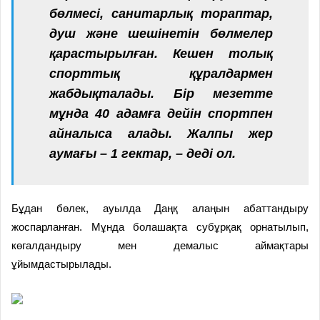
бөлмесі, санитарлық тораптар,
душ және шешінетін бөлмелер
қарастырылған. Кешен толық
спорттық құралдармен
жабдықталады. Бір мезетте
мұнда 40 адамға дейін спортпен
айналыса алады. Жалпы жер
аумағы – 1 гектар, – деді ол.
Бұдан бөлек, ауылда Даңқ алаңын абаттандыру
жоспарланған. Мұнда болашақта субұрқақ орнатылып,
көгалдандыру мен демалыс аймақтары
ұйымдастырылады.