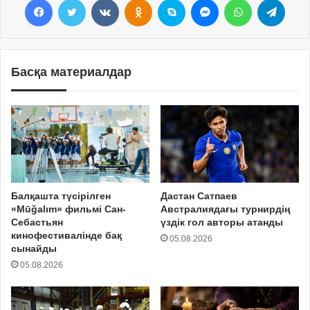
Басқа материалдар
Балқашта түсірілген
Дастан Сатпаев
«Mūğalım» фильмі Сан-
Австралиядағы турнирдің
Себастьян
үздік гол авторы атанды
кинофестивалінде бақ
05.08.2026
сынайды
05.08.2026