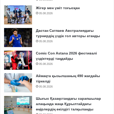
Жігер мен үміт тоғысқан
05.08.2026
Дастан Сатпаев Австралиядағы
турнирдің үздік гол авторы атанды
05.08.2026
Comic Con Astana 2026 фестивалі
үздіктерді таңдайды
05.08.2026
Аймақта қызылшаның 490 жағдайы
тіркелді
05.08.2026
Шығыс Қазақстандағы сарапшылар
алаңында жаңа Құрылтайдағы
өңірлердің өкілдігі талқыланды