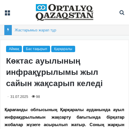
Мәзір
Із
Жеңіс жылнамасының бастауы
Аймақ
Бас тақырып
Қарқаралы
Көктас ауылының
инфрақұрылымы жыл
сайын жақсарып келеді
31.07.2025
98
Қарағанды облысының Қарқаралы ауданында ауыл
инфрақұрылымын жақсарту бағытында бірқатар
жобалар жүзеге асырылып жатыр. Соның жарқын