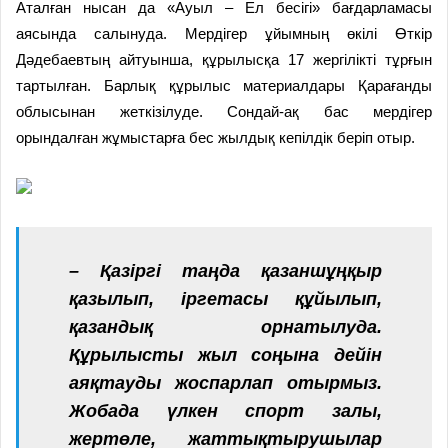
Аталған нысан да «Ауыл – Ел бесігі» бағдарламасы
аясында салынуда. Мердігер ұйымның өкілі Өткір
Дәдебаевтың айтуынша, құрылысқа 17 жергілікті тұрғын
тартылған. Барлық құрылыс материалдары Қарағанды
облысынан жеткізілуде. Сондай-ақ бас мердігер
орындалған жұмыстарға бес жылдық кепілдік беріп отыр.
– Қазіргі таңда қазаншұңқыр
қазылып, іргетасы құйылып,
қазандық орнатылуда.
Құрылысты жыл соңына дейін
аяқтауды жоспарлап отырмыз.
Жобада үлкен спорт залы,
жертөле, жаттықтырушылар