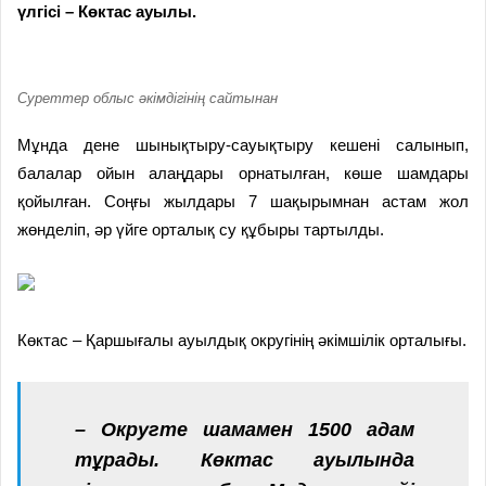
үлгісі – Көктас ауылы.
Суреттер облыс әкімдігінің сайтынан
Мұнда дене шынықтыру-сауықтыру кешені салынып,
балалар ойын алаңдары орнатылған, көше шамдары
қойылған. Соңғы жылдары 7 шақырымнан астам жол
жөнделіп, әр үйге орталық су құбыры тартылды.
Көктас – Қаршығалы ауылдық округінің әкімшілік орталығы.
– Округте шамамен 1500 адам
тұрады. Көктас ауылында