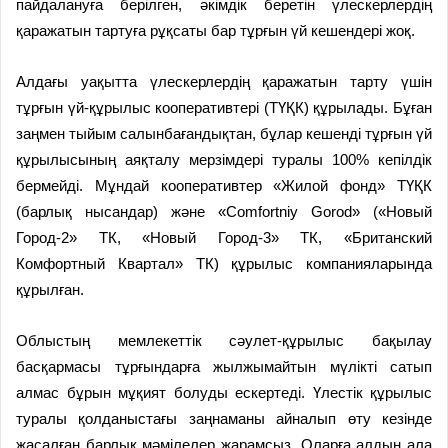
пайдалануға берілген, әкімдік беретін үлескерлердің
қаражатын тартуға рұқсаты бар тұрғын үй кешендері жоқ.
Алдағы уақытта үлескерлердің қаражатын тарту үшін
тұрғын үй-құрылыс кооперативтері (ТҮҚК) құрылады. Бұған
заңмен тыйым салынбағандықтан, бұлар кешенді тұрғын үй
құрылысының аяқталу мерзімдері туралы 100% кепілдік
бермейді. Мұндай кооперативтер «Жилой фонд» ТҮҚК
(барлық нысандар) және «Comfortniy Gorod» («Новый
Город-2» ТК, «Новый Город-3» ТК, «Британский
Комфортный Квартал» ТК) құрылыс компанияларында
құрылған.
Облыстың мемлекеттік сәулет-құры­лыс бақылау
басқармасы тұрғындарға жылжымайтын мүлікті сатып
алмас бұрын мұқият болуды ескертеді. Үлестік құрылыс
туралы қолданыстағы заңнаманы айналып өту кезінде
жасалған барлық мәмілелер жарамсыз. Оларға алдын ала