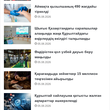
Аймақта қызылшаның 490 жағдайы
тіркелді
05.08.2026
Шығыс Қазақстандағы сарапшылар
алаңында жаңа Құрылтайдағы
өңірлердің өкілдігі талқыланды
05.08.2026
Өндірістен қол үзбей дауыс беру
маңызды
05.08.2026
Қарағандыда зейнеткер 15 миллион
теңгесінен айырылды
05.08.2026
Құрылтай сайлауына қатысты жалған
ақпараттар әшкереленді
05.08.2026