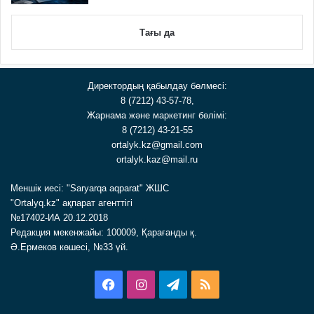
Тағы да
Директордың қабылдау бөлмесі:
8 (7212) 43-57-78,
Жарнама және маркетинг бөлімі:
8 (7212) 43-21-55
ortalyk.kz@gmail.com
ortalyk.kaz@mail.ru
Меншік иесі: "Saryarqa aqparat" ЖШС
"Ortalyq.kz" ақпарат агенттігі
№17402-ИА 20.12.2018
Редакция мекенжайы: 100009, Қарағанды қ.
Ә.Ермеков көшесі, №33 үй.
Facebook
Instagram
Telegram
RSS