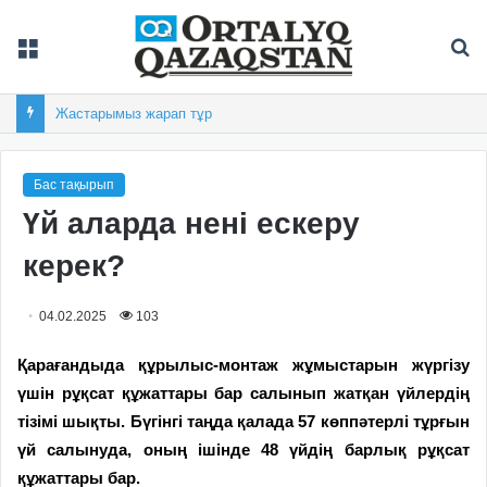
Мәзір
Із
Жастарымыз жарап тұр
Бас тақырып
Үй аларда нені ескеру
керек?
04.02.2025
103
Қарағандыда құрылыс-монтаж жұмыстарын жүргізу
үшін рұқсат құжаттары бар салынып жатқан үйлердің
тізімі шықты. Бүгінгі таңда қалада 57 көппәтерлі тұрғын
үй салынуда, оның ішінде 48 үйдің барлық рұқсат
құжаттары бар.