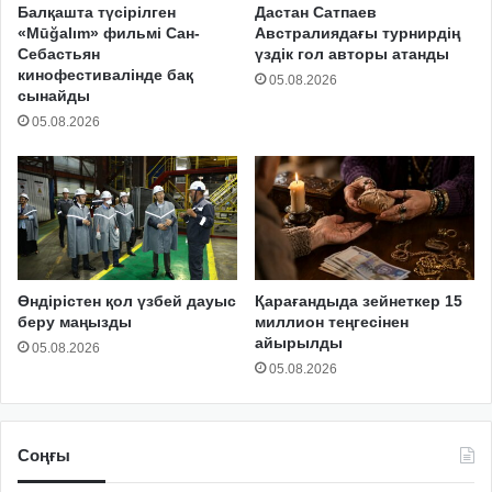
Балқашта түсірілген
Дастан Сатпаев
«Mūğalım» фильмі Сан-
Австралиядағы турнирдің
Себастьян
үздік гол авторы атанды
кинофестивалінде бақ
05.08.2026
сынайды
05.08.2026
Өндірістен қол үзбей дауыс
Қарағандыда зейнеткер 15
беру маңызды
миллион теңгесінен
айырылды
05.08.2026
05.08.2026
Соңғы