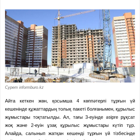
Сурет informburo.kz
Айта кеткен жөн, қосымша 4 көппәтерлі тұрғын үй
кешенінде құжаттардың толық пакеті болғанымен, құрылыс
жұмыстары тоқтатылды. Ал, тағы 3-еуінде әзірге рұқсат
жоқ және 2-еуін ұзақ құрылыс жұмыстары күтіп тұр.
Алайда, салынып жатқан кешенді тұрғын үй тізбесінде