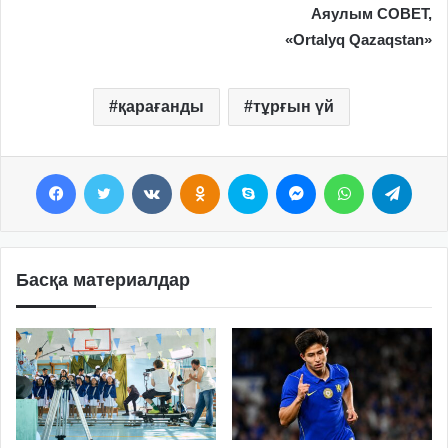
Аяулым СОВЕТ,
«Ortalyq Qazaqstan»
қарағанды
тұрғын үй
Facebook
Twitter
VKontakte
Odnoklassniki
Skype
Messenger
WhatsApp
Telegram
Басқа материалдар