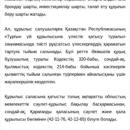
брондау шарты, инвестициялау шарты, талап ету құқығын
беру шарты жатады.
Ал, құрылыс салушыларға Қазақстан Республикасының
«Тұрғын үй құрылысына үлестік қатысу туралы»
заңнамасында тиісті рұқсатсыз үлескерлердің қаражатын
тартуға тыйым салынады. Бұл ретте Әкімшілік құқық
бұзушылық туралы Кодекстің 320-бабы, сондай-ақ,
Қылмыстық кодекстің 214-бабы бойынша кәсіпкерлік
қызметтің тыйым салынған түрлерімен айналысқаны үшін
жауапкершілік көзделген.
Құрылыс саласына қатысты толық ақпаратты облыстың
мемлекеттік сәулет-құрылыс бақылау басқармасынан,
сондай-ақ, Қарағанды қаласының сәулет және қала
құрылысы бөлімінен (42-11-76, 42-12-65) білуге болады.