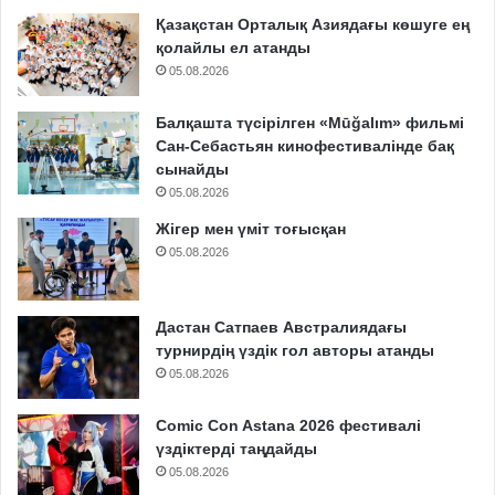
Қазақстан Орталық Азиядағы көшуге ең
қолайлы ел атанды
05.08.2026
Балқашта түсірілген «Mūğalım» фильмі
Сан-Себастьян кинофестивалінде бақ
сынайды
05.08.2026
Жігер мен үміт тоғысқан
05.08.2026
Дастан Сатпаев Австралиядағы
турнирдің үздік гол авторы атанды
05.08.2026
Comic Con Astana 2026 фестивалі
үздіктерді таңдайды
05.08.2026