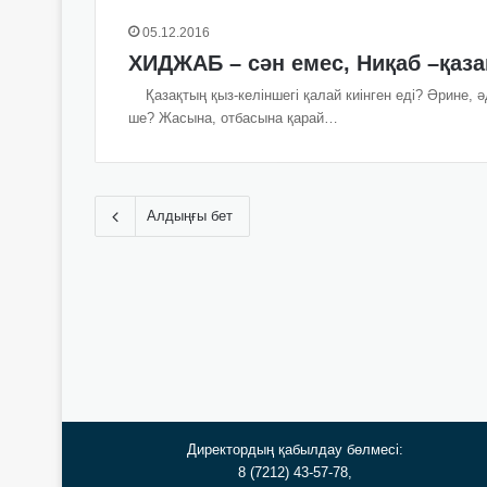
05.12.2016
ХИДЖАБ – сән емес, Ниқаб –қаза
Қазақтың қыз-келіншегі қалай киінген еді? Әрине, әд
ше? Жасына, отбасына қарай…
Алдыңғы бет
Директордың қабылдау бөлмесі:
8 (7212) 43-57-78,