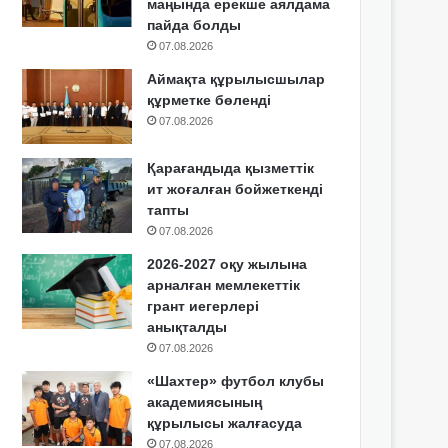
маңында ерекше аялдама
пайда болды
07.08.2026
Аймақта құрылысшылар
құрметке бөленді
07.08.2026
Қарағандыда қызметтік
ит жоғалған бойжеткенді
тапты
07.08.2026
2026-2027 оқу жылына
арналған мемлекеттік
грант иегерлері
анықталды
07.08.2026
«Шахтер» футбол клубы
академиясының
құрылысы жалғасуда
07.08.2026