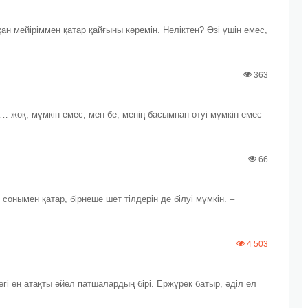
ан мейіріммен қатар қайғыны көремін. Неліктен? Өзі үшін емес,
363
жоқ, мүмкін емес, мен бе, менің басымнан өтуі мүмкін емес
66
сонымен қатар, бірнеше шет тілдерін де білуі мүмкін. –
4 503
ең атақты әйел патшалардың бірі. Ержүрек батыр, әділ ел