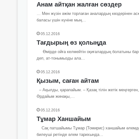
Анам айтқан жалған сөздер
… Мен жүзін әжім торлаған аналардың көздерінен асқ
баласы үшін күніне мың…
05.12.2016
Тағдырың өз қолыңда
Өмірде ойға келмейтін оқиғалардың болатыны бар… 
деп, ат-тонымызды ала…
05.12.2016
Қызым, саған айтам
– Ақылды, қарапайым. – Қазақ тілін жетік меңгерген, 
Әрдайым жинақы,…
05.12.2016
Тұмар Ханшайым
Сақ патшайымы Тұмар (Томирис) ханшайым әлемдегі 
билеуші ретінде әлем тарихында…