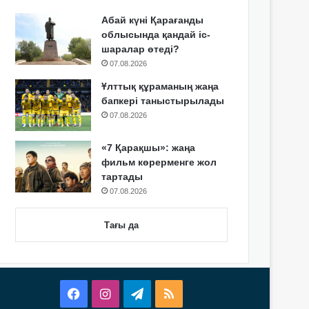
Абай күні Қарағанды
облысында қандай іс-
шаралар өтеді?
07.08.2026
Ұлттық құраманың жаңа
бапкері таныстырылады
07.08.2026
«7 Қарақшы»: жаңа
фильм көрерменге жол
тартады
07.08.2026
Тағы да
Facebook
Instagram
Telegram
RSS