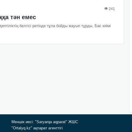
241
ққа тән емес
ептіліктің белгісі ретінде тұла бойды жауып тұрды. Бас киімі
Меншік иесі: "Saryarqa aqparat" ЖШС
"Ortalyq.kz" ақпарат агенттігі