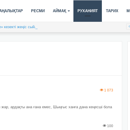
АҢАЛЫҚТАР
РЕСМИ
АЙМАҚ
РУХАНИЯТ
ТАРИХ
М
» кезекті жеңіс сыйлады
1 073
 жар, ардақты ана ғана емес, Шыңғыс ханға дана кеңесші бола
100