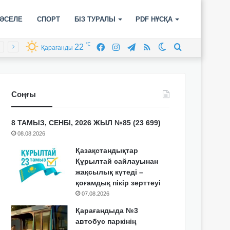
ӘСЕЛЕ
СПОРТ
БІЗ ТУРАЛЫ
PDF НҰСҚА
℃
22
Facebook
Instagram
Telegram
RSS
Switch
Іздеу
Қарағанды
skin
Соңғы
8 ТАМЫЗ, СЕНБІ, 2026 ЖЫЛ №85 (23 699)
08.08.2026
Қазақстандықтар
Құрылтай сайлауынан
жақсылық күтеді –
қоғамдық пікір зерттеуі
07.08.2026
Қарағандыда №3
автобус паркінің