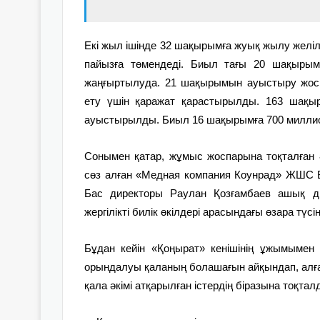
Екі жыл ішінде 32 шақырымға жуық жылу желіле
пайызға төмендеді. Биыл тағы 20 шақырым
жаңғыртылуда. 21 шақырымын ауыстыру жосп
ету үшін қаражат қарастырылды. 163 шақ
ауыстырылды. Биыл 16 шақырымға 700 миллион
Сонымен қатар, жұмыс жоспарына тоқталған 
сөз алған «Медная компания Коунрад» ЖШС 
Бас директоры Раулан Қозғамбаев ашық д
жергілікті билік өкілдері арасындағы өзара түсіні
Бұдан кейін «Қоңырат» кенішінің ұжымымен
орындалуы қаланың болашағын айқындап, алға қ
қала әкімі атқарылған істердің біразына тоқтал