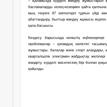
– Қаламызда күрделі жөндеу жұмыстарын қ
баспаналарды кезең-кезеңмен қайта қалпына
мың теңгеге 87 көппәтерлі тұрғын үйді жө
абаттандыру, былтыр жөндеу жұмысы жүрген 
қала басшысы.
Кездесу барысында кеніштің еңбеккерлері 
проблемалар – қоғамдық көліктегі тасыма
жұмыстары, балалар және спорт алаңдары, қ
кварталішілік электрмен жабдықтау желілер
жаңарту, күрделі мәселесінің бірі болған қо
қойылды.