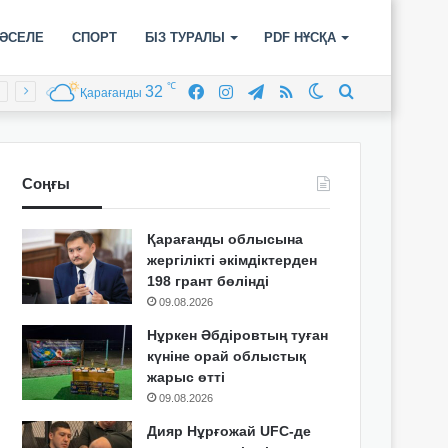
ӘСЕЛЕ
СПОРТ
БІЗ ТУРАЛЫ
PDF НҰСҚА
℃
32
Facebook
Instagram
Telegram
RSS
Switch
Іздеу
Қарағанды
skin
Соңғы
Қарағанды облысына
жергілікті әкімдіктерден
198 грант бөлінді
09.08.2026
Нұркен Әбдіровтың туған
күніне орай облыстық
жарыс өтті
09.08.2026
Дияр Нұрғожай UFC-де