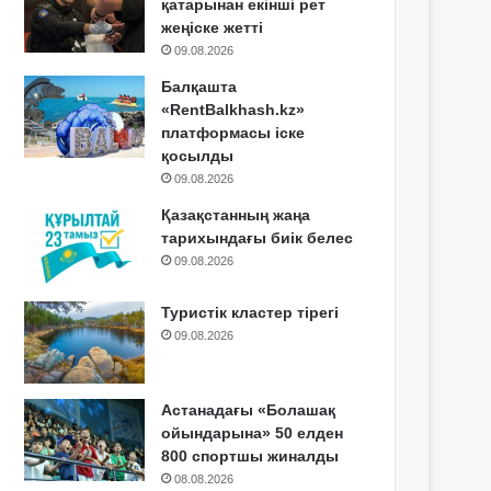
қатарынан екінші рет
жеңіске жетті
09.08.2026
Балқашта
«RentBalkhash.kz»
платформасы іске
қосылды
09.08.2026
Қазақстанның жаңа
тарихындағы биік белес
09.08.2026
Туристік кластер тірегі
09.08.2026
Астанадағы «Болашақ
ойындарына» 50 елден
800 спортшы жиналды
08.08.2026