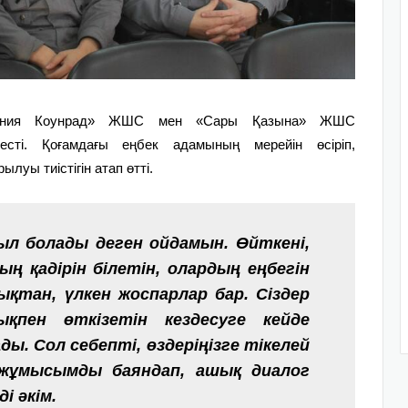
ания Коунрад» ЖШС мен «Сары Қазына» ЖШС
сті. Қоғамдағы еңбек адамының мерейін өсіріп,
уы тиістігін атап өтті.
жыл болады деген ойдамын. Өйт­кені,
 қадірін білетін, олардың еңбегін
ықтан, үлкен жоспарлар бар. Сіздер
қпен өткізетін кездесуге кейде
. Сол себепті, өздеріңізге тікелей
жұмысымды баяндап, ашық диалог
і әкім.