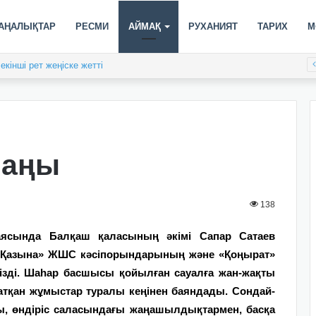
АҢАЛЫҚТАР
РЕСМИ
АЙМАҚ
РУХАНИЯТ
ТАРИХ
М
кінші рет жеңіске жетті
лаңы
138
сында Балқаш қаласының әкімі Сапар Сатаев
 Қазына» ЖШС кәсіпорындарының және «Қоңырат»
кізді. Шаһар басшысы қойылған сауалға жан-жақты
жатқан жұмыстар туралы кеңінен баяндады. Сондай-
уы, өндіріс саласындағы жаңашылдықтармен, басқа