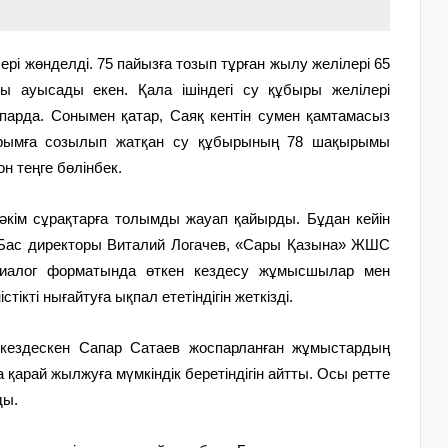
рі жөнделді. 75 пайызға тозып тұрған жылу желілері 65
ы ауысады екен. Қала ішіндегі су құбыры желілері
арда. Сонымен қатар, Саяқ кентін сумен қамтамасыз
ырымға созылып жатқан су құбырының 78 шақырымы
 теңге бөлінбек.
әкім сұрақтарға толымды жауап қайырды. Бұдан кейін
Бас директоры Виталий Логачев, «Сары Қазына» ЖШС
иалог форматында өткен кездесу жұмысшылар мен
стікті нығайтуға ықпал ететіндігін жеткізді.
 кездескен Сапар Сатаев жоспарланған жұмыстардың
арай жылжуға мүмкіндік беретіндігін айтты. Осы ретте
ды.