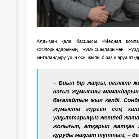
Алдымен қала басшысы «Медная комп
кәсіпорындарының жұмысшыларымен жүзде
ынталандыру үшін осы жылы біраз шаруа атқарыл
– Биыл бір жақсы, игілікті 
нағыз жұмысшы мамандарының
бағалайтын жыл келді. Сонд
жұмыста жүрген соң халы
уақыттарыңыз жетпей жатады
жолығып, атқарып жатқан 
құруды мақсат тұттым, – дед