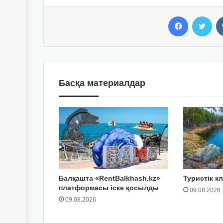
Facebook
Twitter
Басқа материалдар
Балқашта «RentBalkhash.kz»
Туристік кл
платформасы іске қосылды
09.08.2026
09.08.2026