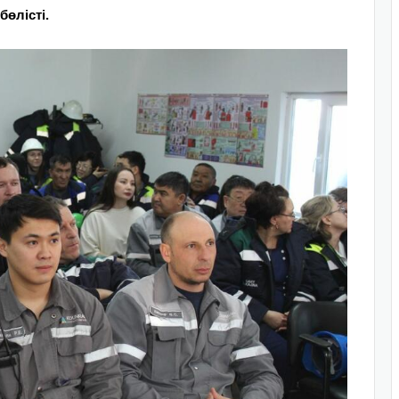
өлісті.