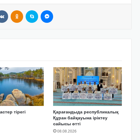
VKontakte
Odnoklassniki
Skype
Messenger
астер тірегі
Қарағандыда республикалық
Құран байқауына іріктеу
сайысы өтті
08.08.2026