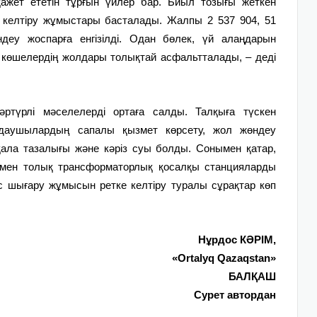
ажет ететін тұрғын үйлер бар. Биыл тозығы жеткен
 келтіру жұмыстары басталады. Жалпы 2 537 904, 51
ндеу жоспарға енгізілді. Одан бөлек, үй алаңдарын
көшелердің жолдары толықтай асфальтталады, – деді
әртүрлі мәселелерді ортаға салды. Талқыға түскен
лдаушылардың сапалы қыз­мет көрсету, жол жөндеу
ала тазалығы және кәріз суы болды. Сонымен қатар,
і мен толық трансформаторлық қосалқы станцияларды
қыс шығару жұмысын ретке келтіру туралы сұрақтар көп
Нұрдос КӘРІМ,
«Ortalyq Qazaqstan»
БАЛҚАШ
Сурет автордан