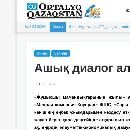
Ж
9.08.2026
Соңғы
Дияр Нұрғожай UFC-де қатарынан е
Аймақ
Балқаш
Ашық диалог а
18.03.2025
«Жұмысшы мамандықтарының жылы» ая
«Медная компания Коунрад» ЖШС, «Сары
кенішінің еңбек ұжымдарымен кездесу өт
жауап беріп, қала деңгейінде атқарылып 
ақ, өңірдің әлеуметтік-экономикалық дам