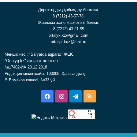
Директордың қабылдау бөлмесі:
8 (7212) 43-57-78,
Жарнама және маркетинг бөлімі:
8 (7212) 43-21-55
ortalyk.kz@gmail.com
ortalyk.kaz@mail.ru
Меншік иесі: "Saryarqa aqparat" ЖШС
"Ortalyq.kz" ақпарат агенттігі
№17402-ИА 20.12.2018
Редакция мекенжайы: 100009, Қарағанды қ.
Ә.Ермеков көшесі, №33 үй.
Facebook
Instagram
Telegram
RSS