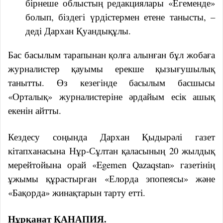
бірнеше облыстың редакциялары «Егеменде»
болып, біздегі үрдістермен етене танысты, –
деді Дархан Қуандықұлы.
Бас басылым тарапынан қолға алынған бұл жобаға
журналистер қауымы ерекше қызығушылық
танытты. Өз кезегінде басылым басшысы
«Орталық» журналистеріне әрдайым есік ашық
екенін айтты.
Кездесу соңында Дархан Қыдырәлі газет
кітапханасына Нұр-Сұлтан қаласының 20 жылдық
мерейтойына орай «Egemen Qazaqstan» газетінің
ұжымы құрастырған «Елорда эпопеясы» және
«Бақорда» жинақтарын тарту етті.
Нұрқанат ҚАНАПИЯ.