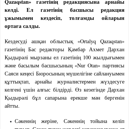
Qazaqstan» газетінің редакциясына арнайы
келді. Ел газетінің басшысы редакция
ұжымымен кездесіп, толғамды ойларын
ортаға салды.
Кездесуді ашқан облыстық «Ortalyq Qazaqstan»
газетінің Бас редакторы Қамбар Ахмет Дархан
Қыдырәлі мырзаны ел газетінің 100 жылдығымен
және басылым басшысының «Nur Otan» партиясы
Саяси кеңесі Бюросының мүшелігіне сайлануымен
құттықтап, арнайы журналистермен жүздесуге
келгені үшін алғыс білдірді. Өз кезегінде Дархан
Қыдырәлі бұл сапарына ерекше мән бергенін
айтты.
Сәкеннің жеріне, Сәкеннің тойына келіп
тұрып, Сәкен туған жердегі қарашаңыраққа ат