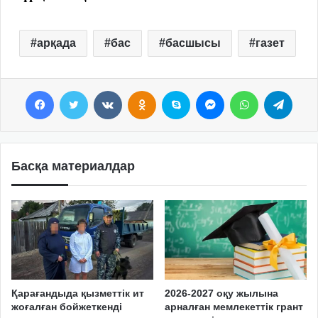
арқада
бас
басшысы
газет
Facebook
Twitter
VKontakte
Odnoklassniki
Skype
Messenger
WhatsApp
Telegram
Басқа материалдар
Қарағандыда қызметтік ит
2026-2027 оқу жылына
жоғалған бойжеткенді
арналған мемлекеттік грант