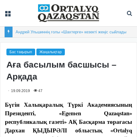
Мәзір
Із
Андрей Ульшиннің голы «Шахтерге» кезекті жеңіс сыйлады
Бас тақырып
Жаңалықтар
Аға басылым басшысы –
Арқада
19.09.2019
47
Бүгін Халықаралық Түркі Академиясының
Президенті, «Egemen Qazaqstan»
республикалық газеті» АҚ Басқарма төрағасы
Дархан ҚЫДЫРӘЛІ облыстық «Ortalyq