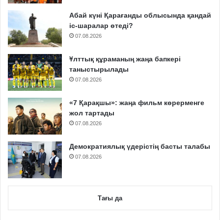
Абай күні Қарағанды облысында қандай
іс-шаралар өтеді?
07.08.2026
Ұлттық құраманың жаңа бапкері
таныстырылады
07.08.2026
«7 Қарақшы»: жаңа фильм көрерменге
жол тартады
07.08.2026
Демократиялық үдерістің басты талабы
07.08.2026
Тағы да