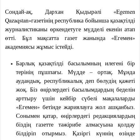
Сондай-ақ, Дархан Қыдырәлі «Egemen
Qazaqstan»газетінің республика бойынша қазақтілді
журналистиканы өркендетуге мүдделі екенін атап
өтті. Бұл мақсатта газет жанында «Егемен»
академиясы жұмыс істейді.
Барлық қазақтілді басылымның илегені бір
терінің пұшпағы. Мүдде – ортақ. Мұнда
аудандық, республикалық деп бөлудің қажеті
жоқ. Біз өңірлердегі басылымдардың беделін
арттыру үшін кейбір сүбелі мақалаларды
«Егемен» бетінде жариялауға жол ашқанбыз.
Сонымен қатар, өңірлердегі редакциялардың
біздің газетте тәжірибе алмасуына қолдау
білдіріп отырмыз. Қазіргі күннің өзінде