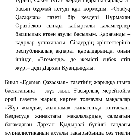
басын бұрмай кетуді құп көрмедім. «Ortalyq
Qazaqstan» газеті бір кездері Нұрмахан
Оразбеков сынды қабырғалы қаламгерлер
басшылық еткен азулы басылым. Қарағанды –
кадрлар ұстаханасы. Сіздердің әріптестеріңіз
республикалық ақпарат құралдарында, оның
ішінде, «Егеменде» де жемісті еңбек етіп
жүр,– деді Дархан Қуандықұлы.
Биыл «Egemen Qazaqstan» газетінің жарыққа шыға
бастағанына – жүз жыл. Ғасырлық мерейтойға
орай газетте жарық көрген толғаулы мақалалар
«Жүз жылдық жылнама» жинағында топтасқан.
Кездесуде жинақтағы мақалалардың салмағын
бағамдаған Дархан Қыдырәлі бүгінгі таңдағы
журналистиканың ахуалы тақырыбында сөз тиегін