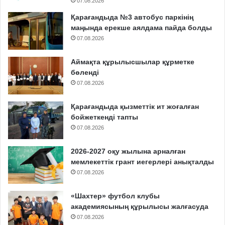
07.08.2026
Қарағандыда №3 автобус паркінің
маңында ерекше аялдама пайда болды
07.08.2026
Аймақта құрылысшылар құрметке
бөленді
07.08.2026
Қарағандыда қызметтік ит жоғалған
бойжеткенді тапты
07.08.2026
2026-2027 оқу жылына арналған
мемлекеттік грант иегерлері анықталды
07.08.2026
«Шахтер» футбол клубы
академиясының құрылысы жалғасуда
07.08.2026