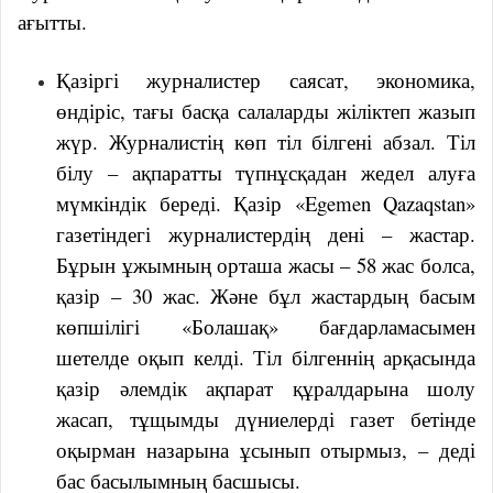
ағытты.
Қазіргі журналистер саясат, экономика,
өндіріс, тағы басқа салаларды жіліктеп жазып
жүр. Журналистің көп тіл білгені абзал. Тіл
білу – ақпаратты түпнұсқадан жедел алуға
мүмкіндік береді. Қазір «Egemen Qazaqstan»
газетіндегі журналистердің дені – жастар.
Бұрын ұжымның орташа жасы – 58 жас болса,
қазір – 30 жас. Және бұл жастардың басым
көпшілігі «Болашақ» бағдарламасымен
шетелде оқып келді. Тіл білгеннің арқасында
қазір әлемдік ақпарат құралдарына шолу
жасап, тұщымды дүниелерді газет бетінде
оқырман назарына ұсынып отырмыз, – деді
бас басылымның басшысы.