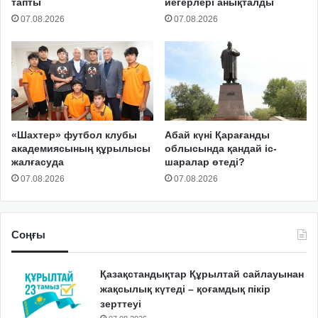
тапты
иегерлері анықталды
07.08.2026
07.08.2026
«Шахтер» футбол клубы
Абай күні Қарағанды
академиясының құрылысы
облысында қандай іс-
жалғасуда
шаралар өтеді?
07.08.2026
07.08.2026
Соңғы
Қазақстандықтар Құрылтай сайлауынан
жақсылық күтеді – қоғамдық пікір
зерттеуі