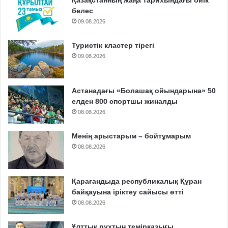
Қазақстанның жаңа тарихындағы биік
белес
09.08.2026
Туристік кластер тірегі
09.08.2026
Астанадағы «Болашақ ойындарына» 50
елден 800 спортшы жиналды
08.08.2026
Менің арыстарым – бойтұмарым
08.08.2026
Қарағандыда республикалық Құран
байқауына іріктеу сайысы өтті
08.08.2026
Ұлттық рухтың темірқазығы