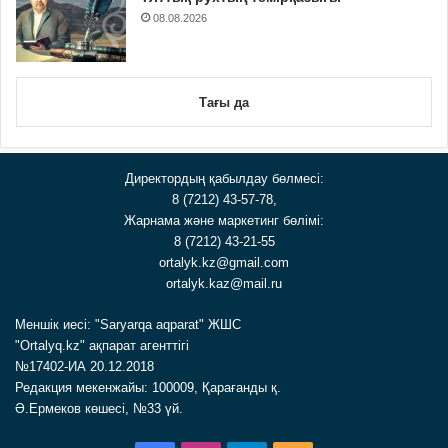
08.08.2026
Тағы да
Директордың қабылдау бөлмесі:
8 (7212) 43-57-78,
Жарнама және маркетинг бөлімі:
8 (7212) 43-21-55
ortalyk.kz@gmail.com
ortalyk.kaz@mail.ru
Меншік иесі: "Saryarqa aqparat" ЖШС
"Ortalyq.kz" ақпарат агенттігі
№17402-ИА 20.12.2018
Редакция мекенжайы: 100009, Қарағанды қ.
Ә.Ермеков көшесі, №33 үй.