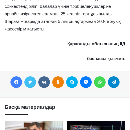
сәйкестендіріліп, балалар үйінің тәрбиеленушілеріне
арнайы әзірленген салмағы 25 келілік торт ұсынылды.
Шараға жоғарыда аталған білім ошақтарынан 200-ге жуық
жасөспірім қатысты.
Қарағанды облысының ІІД
баспасөз қызметі.
Facebook
Twitter
VKontakte
Odnoklassniki
Skype
Messenger
WhatsApp
Telegram
Басқа материалдар