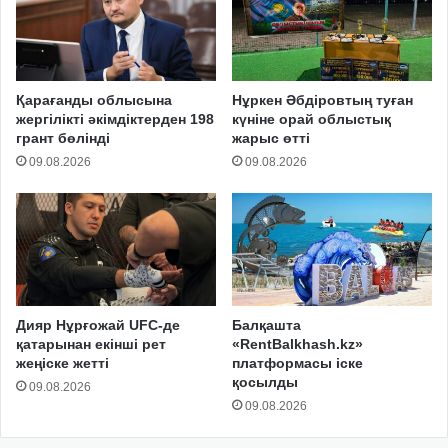
Қарағанды облысына
Нұркен Әбдіровтың туған
жергілікті әкімдіктерден 198
күніне орай облыстық
грант бөлінді
жарыс өтті
09.08.2026
09.08.2026
Дияр Нұрғожай UFC-де
Балқашта
қатарынан екінші рет
«RentBalkhash.kz»
жеңіске жетті
платформасы іске
қосылды
09.08.2026
09.08.2026