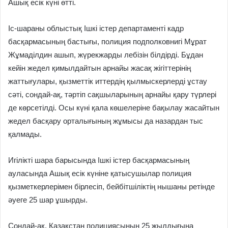
Ашық есік күні өтті.
Іс-шараны облыстық Ішкі істер департаменті кадр
басқармасының бастығы, полиция подполковнигі Мұрат
Жұмаділдин ашып, жүрекжарды лебізін білдірді. Бұдан
кейін жедел қимылдайтын арнайы жасақ жігіттерінің
жаттығулары, қызметтік иттердің қылмыскерлерді ұстау
сәті, сондай-ақ, тәртіп сақшыларының арнайы қару түрлері
де көрсетілді. Осы күні қала көшелеріне бақылау жасайтын
жедел басқару орталығының жұмысы да назардан тыс
қалмады.
Игілікті шара барысында Ішкі істер басқармасының
ауласында Ашық есік күніне қатысушылар полиция
қызметкерлерімен бірлесіп, бейбітшіліктің нышаны ретінде
әуеге 25 шар ұшырды.
Сондай-ақ, Қазақстан полициясының 25 жылдығына