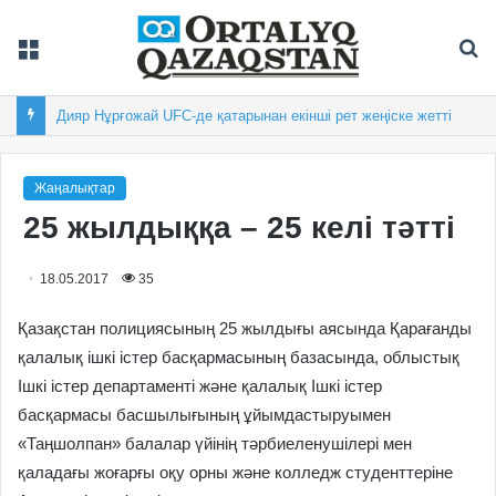
Мәзір
Із
Дияр Нұрғожай UFC-де қатарынан екінші рет жеңіске жетті
Жаңалықтар
25 жылдыққа – 25 келі тәтті
18.05.2017
35
Қазақстан полициясының 25 жылдығы аясында Қарағанды
қалалық ішкі істер басқармасының базасында, облыстық
Ішкі істер департаменті және қалалық Ішкі істер
басқармасы басшылығының ұйымдастыруымен
«Таңшолпан» балалар үйінің тәрбиеленушілері мен
қаладағы жоғарғы оқу орны және колледж студенттеріне