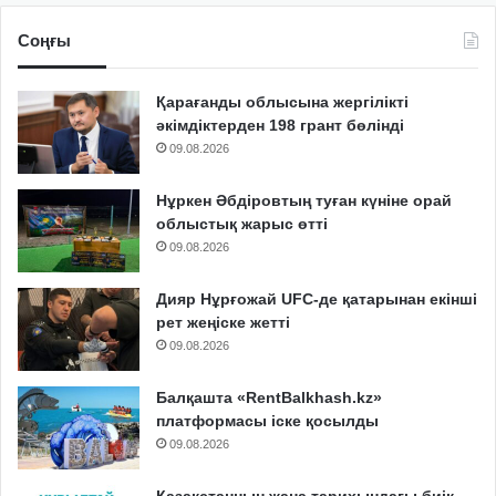
Соңғы
Қарағанды облысына жергілікті
әкімдіктерден 198 грант бөлінді
09.08.2026
Нұркен Әбдіровтың туған күніне орай
облыстық жарыс өтті
09.08.2026
Дияр Нұрғожай UFC-де қатарынан екінші
рет жеңіске жетті
09.08.2026
Балқашта «RentBalkhash.kz»
платформасы іске қосылды
09.08.2026