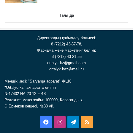
Тағы да
Директордың қабылдау бөлмесі:
8 (7212) 43-57-78,
Жарнама және маркетинг бөлімі:
8 (7212) 43-21-55
ortalyk.kz@gmail.com
ortalyk.kaz@mail.ru
Меншік иесі: "Saryarqa aqparat" ЖШС
"Ortalyq.kz" ақпарат агенттігі
№17402-ИА 20.12.2018
Редакция мекенжайы: 100009, Қарағанды қ.
Ә.Ермеков көшесі, №33 үй.
Facebook
Instagram
Telegram
RSS