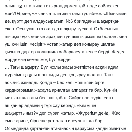
алып, құтыға жинап отырғандармен қай тілде сөйлескен
жөн?! Әрине, «жынның тілін жын ғана түсінбек». «Шынымен
де, құрт» деп алдаусыратып, №6 бригаданы шақыртқан
екен. Осы уақытта оған да шақыру түскені. Отбасының
шырқы бұзылғанын арақпен тұншықтырмақшы болған әйел
үш күн ішіп, «есірігі» ұстап жатыр деп қоңырау шалған
қызына дәрігер полицияға хабарласуға кеңес берді. Жедел
жәрдемнің көмегі жоқ бұл жерде.
… Тағы шақырту. Бұл жолы жасы жетпістен асқан адам
жүрегімнің тұсы шаншыды деп қоңырау шалған. Тағы
асығыс жөнелді. Қолда – бес келі жәшікпен бірге
кардиограмма жасауға арналған аппарат та бар. Күннің
ыстығында тағы бесінші қабат. Сүйретіле жүріп, есікті
ашқан ер адамның түрі сау көрінді. «Кім үшін
шақырттыңыз?» деп сұрап жатыр. «Жүрегім» дейді. Жас
емес әрине, бірнеше рет алған инсульты да бар.
Осындайда қартайған ата-анасын қараусыз қалдырмайтын