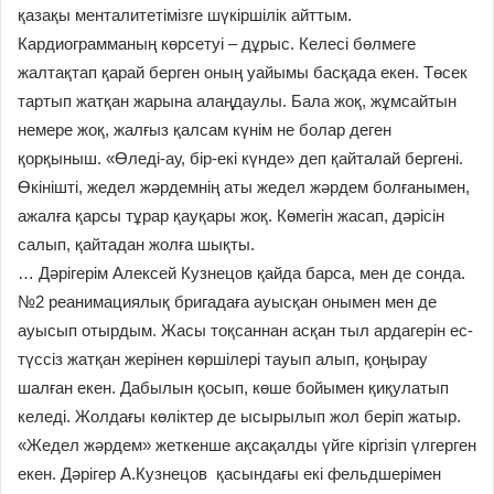
қазақы менталитетімізге шүкіршілік айттым.
Кардиограмманың көрсетуі – дұрыс. Келесі бөлмеге
жалтақтап қарай берген оның уайымы басқада екен. Төсек
тартып жатқан жарына алаңдаулы. Бала жоқ, жұмсайтын
немере жоқ, жалғыз қалсам күнім не болар деген
қорқыныш. «Өледі-ау, бір-екі күнде» деп қайталай бергені.
Өкінішті, жедел жәрдемнің аты жедел жәрдем болғанымен,
ажалға қарсы тұрар қауқары жоқ. Көмегін жасап, дәрісін
салып, қайтадан жолға шықты.
… Дәрігерім Алексей Кузнецов қайда барса, мен де сонда.
№2 реанимациялық бригадаға ауысқан онымен мен де
ауысып отырдым. Жасы тоқсаннан асқан тыл ардагерін ес-
түссіз жатқан жерінен көршілері тауып алып, қоңырау
шалған екен. Дабылын қосып, көше бойымен қиқулатып
келеді. Жолдағы көліктер де ысырылып жол беріп жатыр.
«Жедел жәрдем» жеткенше ақсақалды үйге кіргізіп үлгерген
екен. Дәрігер А.Кузнецов қасындағы екі фельдшерімен