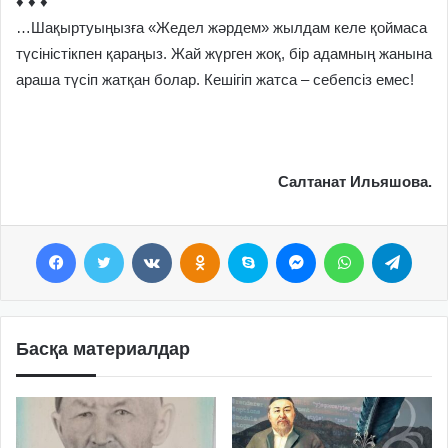
♦ ♦ ♦
…Шақыртуыңызға «Жедел жәрдем» жылдам келе қоймаса
түсіністікпен қараңыз. Жай жүрген жоқ, бір адамның жанына
араша түсіп жатқан болар. Кешігіп жатса – себепсіз емес!
Салтанат Ильяшова.
Facebook
Twitter
VKontakte
Odnoklassniki
Skype
Messenger
WhatsApp
Telegram
Басқа материалдар