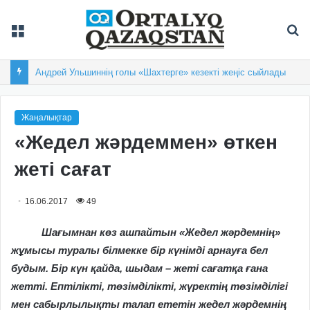
Мәзір
Із
Андрей Ульшиннің голы «Шахтерге» кезекті жеңіс сыйлады
Жаңалықтар
«Жедел жәрдеммен» өткен
жеті сағат
16.06.2017
49
Шағымнан көз ашпайтын «Жедел жәрдемнің»
жұмысы туралы білмекке бір күнімді арнауға бел
будым. Бір күн қайда, шыдам – жеті сағатқа ғана
жетті. Ептілікті, төзімділікті, жүректің төзімділігі
мен сабырлылықты талап ететін жедел жәрдемнің