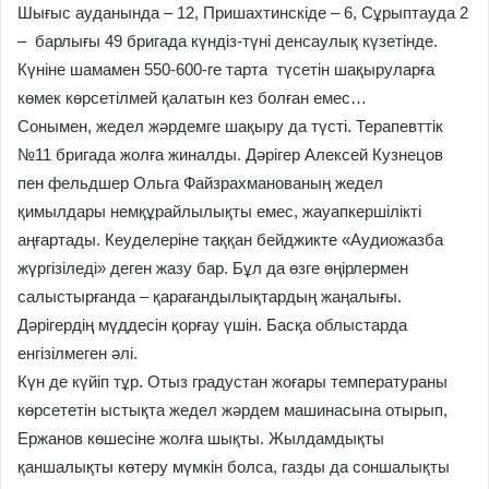
Шығыс ауданында – 12, Пришахтинскіде – 6, Сұрыптауда 2
– барлығы 49 бригада күндіз-түні денсаулық күзетінде.
Күніне шамамен 550-600-ге тарта түсетін шақыруларға
көмек көрсетілмей қалатын кез болған емес…
Сонымен, жедел жәрдемге шақыру да түсті. Терапевттік
№11 бригада жолға жиналды. Дәрігер Алексей Кузнецов
пен фельдшер Ольга Файзрахманованың жедел
қимылдары немқұрайлылықты емес, жауапкершілікті
аңғартады. Кеуделеріне таққан бейджикте «Аудиожазба
жүргізіледі» деген жазу бар. Бұл да өзге өңірлермен
салыстырғанда – қарағандылықтардың жаңалығы.
Дәрігердің мүддесін қорғау үшін. Басқа облыстарда
енгізілмеген әлі.
Күн де күйіп тұр. Отыз градустан жоғары температураны
көрсететін ыстықта жедел жәрдем машинасына отырып,
Ержанов көшесіне жолға шықты. Жылдамдықты
қаншалықты көтеру мүмкін болса, газды да соншалықты