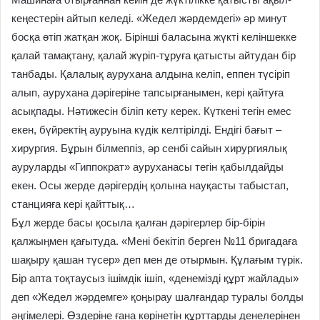
кеңестерін айтып келеді. «Жедел жәрдемдегі» әр минут
босқа өтіп жатқан жоқ. Бірінші баласына жүкті келіншекке
қалай тамақтану, қалай жүріп-тұруға қатысты айтудан бір
танбады. Қалалық аурухана алдына келіп, еппен түсіріп
алып, аурухана дәрігеріне тапсырғанымен, кері қайтуға
асықпады. Нәтижесін біліп кету керек. Күткені тегін емес
екен, бүйректің ауруына күдік келтірілді. Ендігі бағыт –
хирургия. Бұрын білмеппіз, әр сенбі сайын хирургиялық
ауруларды «Гиппократ» ауруханасы тегін қабылдайды
екен. Осы жерде дәрігердің қолына науқасты табыстап,
станцияға кері қайттық…
Бұл жерде басы қосыла қалған дәрігерлер бір-бірін
қалжыңмен қағытуда. «Мені бекітіп берген №11 бригадаға
шақыру қашан түсер» деп мен де отырмын. Құлағым түрік.
Бір апта тоқтаусыз ішімдік ішіп, «денемізді құрт жайлады»
деп «Жедел жәрдемге» қоңырау шалғандар туралы болды
әңгімелері. Өздеріне ғана көрінетін құрттарды денелерінен