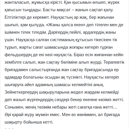
жанталасып, жұмысқа кірісті. Қан қысымын өлшеп, жүрек
қағысын тыңдады. Басты мақсат – жанын сақтап қалу.
Ептіліктері де керемет. Науқастың әр жақ, бер жағынан
шығып, қам қылуда. «Жаны қалса екен» деп тілеген мен де
ішімнен тілек тіледім. Дәрігердің пейілі, ардагердің жаны
үшін. Науқасқа салған системаның құтысын тікесінен тік
тұрып, жарты сағат шамасында жоғары көтеріп тұрған
фельдшердің де екі көзі науқаста. Біраз есін жиғаннан кейін
зембілге салып, жан сақтау бөліміне алып жүрді. Терапевтік
бригадамен салыстырғанда жан сақтау бригадасында ер
адамдар болатыны осыдан ақ түсінікті. Науқасты көтеріп
шығаруға әйел адамның шамасы келмейтіні анық.
Зейнеткерлердің шақыруларына жедел жәрдем келмейді
деп жазып жүргендердің сөздері бекер екеніне көзіміз жетті.
Сонымен, менің төзімім небары жеті сағатқа ғана жетті…
Әрі қарай жүру мүмкін емес. Мен өз жөніммен, ал бригада
шақырту бойынша кетті.