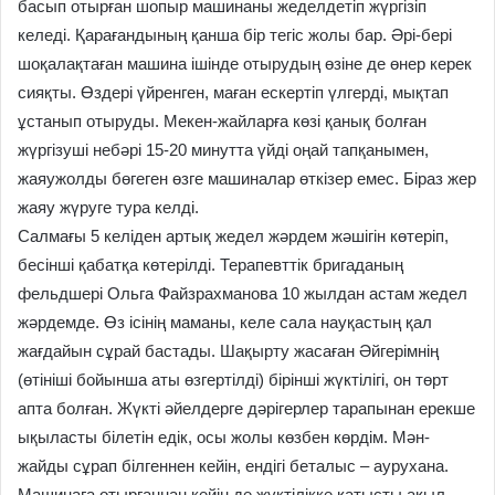
басып отырған шопыр машинаны жеделдетіп жүргізіп
келеді. Қарағандының қанша бір тегіс жолы бар. Әрі-бері
шоқалақтаған машина ішінде отырудың өзіне де өнер керек
сияқты. Өздері үйренген, маған ескертіп үлгерді, мықтап
ұстанып отыруды. Мекен-жайларға көзі қанық болған
жүргізуші небәрі 15-20 минутта үйді оңай тапқанымен,
жаяужолды бөгеген өзге машиналар өткізер емес. Біраз жер
жаяу жүруге тура келді.
Салмағы 5 келіден артық жедел жәрдем жәшігін көтеріп,
бесінші қабатқа көтерілді. Терапевттік бригаданың
фельдшері Ольга Файзрахманова 10 жылдан астам жедел
жәрдемде. Өз ісінің маманы, келе сала науқастың қал
жағдайын сұрай бастады. Шақырту жасаған Әйгерімнің
(өтініші бойынша аты өзгертілді) бірінші жүктілігі, он төрт
апта болған. Жүкті әйелдерге дәрігерлер тарапынан ерекше
ықыласты білетін едік, осы жолы көзбен көрдім. Мән-
жайды сұрап білгеннен кейін, ендігі беталыс – аурухана.
Машинаға отырғаннан кейін де жүктілікке қатысты ақыл-