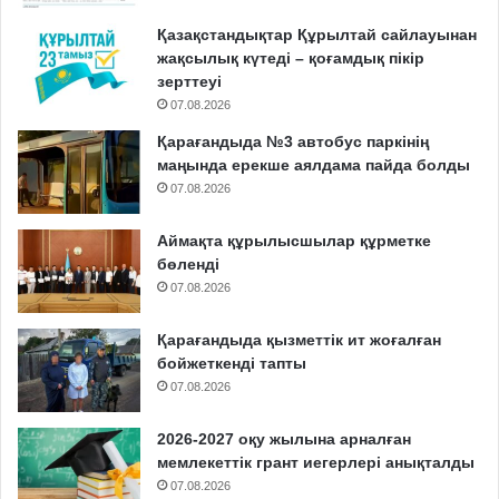
Қазақстандықтар Құрылтай сайлауынан
жақсылық күтеді – қоғамдық пікір
зерттеуі
07.08.2026
Қарағандыда №3 автобус паркінің
маңында ерекше аялдама пайда болды
07.08.2026
Аймақта құрылысшылар құрметке
бөленді
07.08.2026
Қарағандыда қызметтік ит жоғалған
бойжеткенді тапты
07.08.2026
2026-2027 оқу жылына арналған
мемлекеттік грант иегерлері анықталды
07.08.2026