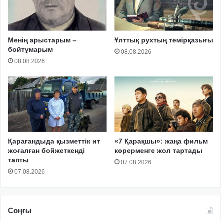
Менің арыстарым –
Ұлттық рухтың темірқазығы
бойтұмарым
08.08.2026
08.08.2026
Қарағандыда қызметтік ит
«7 Қарақшы»: жаңа фильм
жоғалған бойжеткенді
көрерменге жол тартады
тапты
07.08.2026
07.08.2026
Соңғы