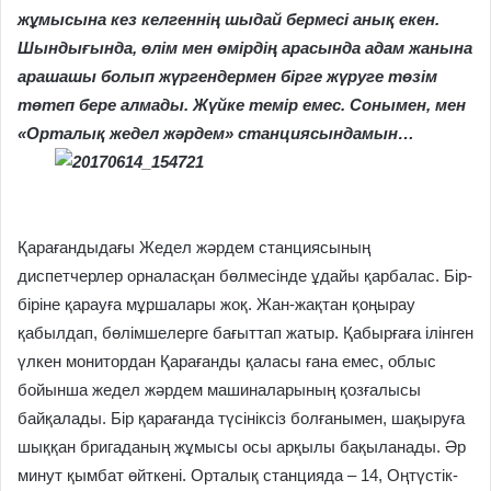
жұмысына кез келгеннің шыдай бермесі анық екен.
Шындығында, өлім мен өмірдің арасында адам жанына
арашашы болып жүргендермен бірге жүруге төзім
төтеп бере алмады. Жүйке темір емес. Сонымен, мен
«Орталық жедел жәрдем» станциясындамын…
Қарағандыдағы Жедел жәрдем станциясының
диспетчерлер орналасқан бөлмесінде ұдайы қарбалас. Бір-
біріне қарауға мұршалары жоқ. Жан-жақтан қоңырау
қабылдап, бөлімшелерге бағыттап жатыр. Қабырғаға ілінген
үлкен монитордан Қарағанды қаласы ғана емес, облыс
бойынша жедел жәрдем машиналарының қозғалысы
байқалады. Бір қарағанда түсініксіз болғанымен, шақыруға
шыққан бригаданың жұмысы осы арқылы бақыланады. Әр
минут қымбат өйткені. Орталық станцияда – 14, Оңтүстік-