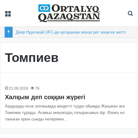
Мәзір
Із
Дияр Нұрғожай UFC-де қатарынан екінші рет жеңіске жетті
Томпиев
21.08.2019
79
Халқым деп соққан жүрегі
Ақадырды еске алғанымда міндетті түрде ойымда Жазыкен аға
Томпиев тұрады. Ағамыз екеуміздің топырағымыз бір. Өзіміз ел
таныған еркін сынды інілерімен…