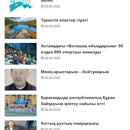
белес
09.08.2026
Туристік кластер тірегі
09.08.2026
Астанадағы «Болашақ ойындарына» 50
елден 800 спортшы жиналды
08.08.2026
Менің арыстарым – бойтұмарым
08.08.2026
Қарағандыда республикалық Құран
байқауына іріктеу сайысы өтті
08.08.2026
Ұлттық рухтың темірқазығы
08.08.2026