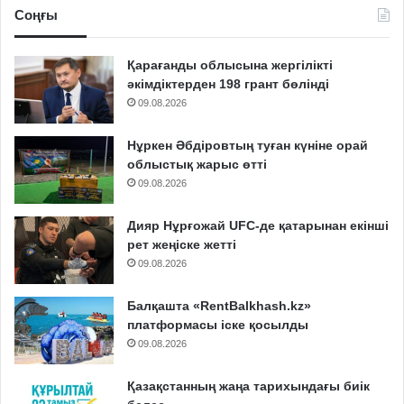
Соңғы
Қарағанды облысына жергілікті
әкімдіктерден 198 грант бөлінді
09.08.2026
Нұркен Әбдіровтың туған күніне орай
облыстық жарыс өтті
09.08.2026
Дияр Нұрғожай UFC-де қатарынан екінші
рет жеңіске жетті
09.08.2026
Балқашта «RentBalkhash.kz»
платформасы іске қосылды
09.08.2026
Қазақстанның жаңа тарихындағы биік