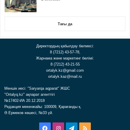
Тағы да
Директордың қабылдау бөлмесі:
8 (7212) 43-57-78,
Жарнама және маркетинг бөлімі:
8 (7212) 43-21-55
ortalyk.kz@gmail.com
ortalyk.kaz@mail.ru
Меншік иесі: "Saryarqa aqparat" ЖШС
"Ortalyq.kz" ақпарат агенттігі
№17402-ИА 20.12.2018
Редакция мекенжайы: 100009, Қарағанды қ.
Ә.Ермеков көшесі, №33 үй.
Facebook
Instagram
Telegram
RSS