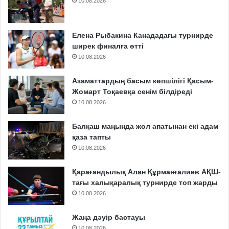
10.08.2026
Елена Рыбакина Канададағы турнирде
ширек финалға өтті
10.08.2026
Азаматтардың басым көпшілігі Қасым-
Жомарт Тоқаевқа сенім білдіреді
10.08.2026
Балқаш маңында жол апатынан екі адам
қаза тапты
10.08.2026
Қарағандылық Алан Құрманғалиев АҚШ-
тағы халықаралық турнирде топ жарды
10.08.2026
Жаңа дәуір бастауы
10.08.2026