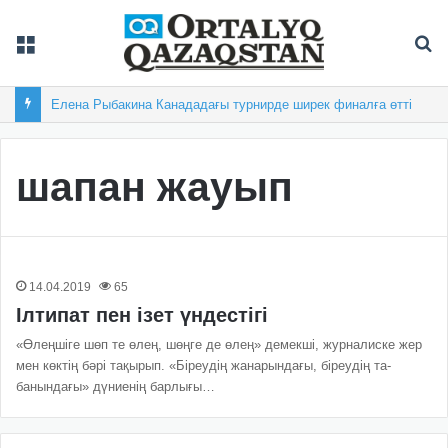
Мәзір
Із
Елена Рыбакина Канададағы турнирде ширек финалға өтті
шапан жауып
14.04.2019
65
Ілтипат пен ізет үндестігі
«Өлеңшіге шөп те өлең, шөңге де өлең» демекші, журналиске жер
мен көк­тің бәрі тақырып. «Біреудің жанарындағы, біреудің та­
банындағы» дүниенің бар­лығы…