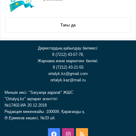
Тағы да
Директордың қабылдау бөлмесі:
8 (7212) 43-57-78,
Жарнама және маркетинг бөлімі:
8 (7212) 43-21-55
ortalyk.kz@gmail.com
ortalyk.kaz@mail.ru
Меншік иесі: "Saryarqa aqparat" ЖШС
"Ortalyq.kz" ақпарат агенттігі
№17402-ИА 20.12.2018
Редакция мекенжайы: 100009, Қарағанды қ.
Ә.Ермеков көшесі, №33 үй.
Facebook
Instagram
RSS