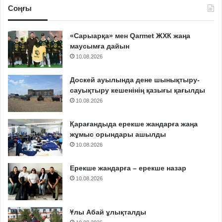
Соңғы
«Сарыарқа» мен Qarmet ЖХК жаңа
маусымға дайын
10.08.2026
Доскей ауылында дене шынықтыру-
сауықтыру кешенінің қазығы қағылды
10.08.2026
Қарағандыда ерекше жандарға жаңа
жұмыс орындары ашылды
10.08.2026
Ерекше жандарға – ерекше назар
10.08.2026
Ұлы Абай ұлықталды