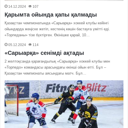
14.12.2024
107
Қарымта ойында қапы қалмады
Қазақстан чемпионатында «Сарыарқа» хоккей клубы кейінгі
ойындарда жеңіске жетіп, кестенің көшін бастауға үмітті еді.
«Торпеданы» тізе бүктірген. Өкінішке қарай, 10…
05.12.2024
114
«Сарыарқа» сенімді ақтады
2 желтоқсанда қарағандылық «Сарыарқа» хоккей клубы мен
«Торпедо» командасы арасындағы екінші ойын өтті. Бұл –
Қазақстан чемпионаты аясындағы матч. Бұл…