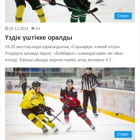
Спорт
26.12.2024
83
Үздік үштікке оралды
19-20 желтоқсанда қарағандылық «Сарыарқа» хоккей клубы
Атырауға қонаққа барып, «Бейбарыс» командасымен екі ойын
өткізді. Бірінші ойында жерлестеріміз алаң иелеріне 4:2…
Спорт