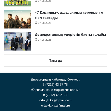
07.08.2026
«7 Қарақшы»: жаңа фильм көрерменге
жол тартады
07.08.2026
Демократиялық үдерістің басты талабы
07.08.2026
Тағы да
Директордың қабылдау бөлмесі:
8 (7212) 43-57-78,
Жарнама және маркетинг бөлімі:
8 (7212) 43-21-55
ortalyk.kz@gmail.com
ortalyk.kaz@mail.ru