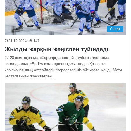
Спорт
31.12.2024
147
Жылды жарқын жеңіспен түйіндеді
27-28 желтоқсанда «Сарыарқа» хоккей клубы өз алаңында
павлодарлық «Ертіс» командасын қабылдады. Қазақстан
чемпионатының аутсайдерін жерлестеріміз ойсырата жеңді. Матч
басталғаннан прессингпен…