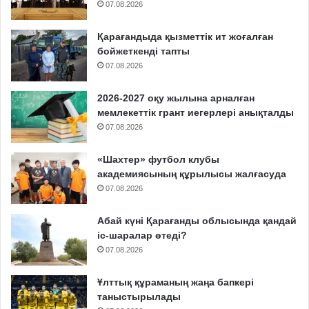
07.08.2026
Қарағандыда қызметтік ит жоғалған
бойжеткенді тапты
07.08.2026
2026-2027 оқу жылына арналған
мемлекеттік грант иегерлері анықталды
07.08.2026
«Шахтер» футбол клубы
академиясының құрылысы жалғасуда
07.08.2026
Абай күні Қарағанды облысында қандай
іс-шаралар өтеді?
07.08.2026
Ұлттық құраманың жаңа бапкері
таныстырылады