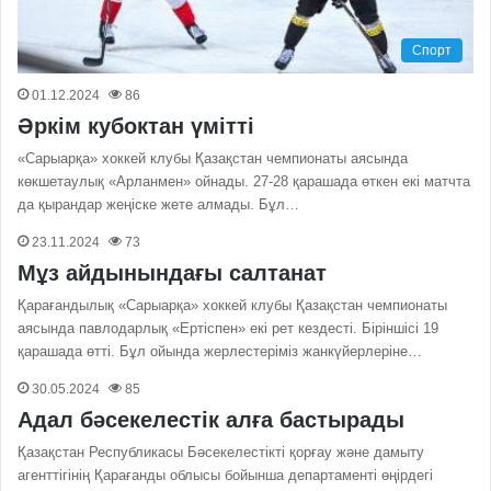
Спорт
01.12.2024
86
Әркім кубоктан үмітті
«Сарыарқа» хоккей клубы Қазақстан чемпионаты аясында
көкшетаулық «Арланмен» ойнады. 27-28 қарашада өткен екі матчта
да қырандар жеңіске жете алмады. Бұл…
23.11.2024
73
Мұз айдынындағы салтанат
Қарағандылық «Сарыарқа» хоккей клубы Қазақстан чемпионаты
аясында павлодарлық «Ертіспен» екі рет кездесті. Біріншісі 19
қарашада өтті. Бұл ойында жерлестеріміз жанкүйерлеріне…
30.05.2024
85
Адал бәсекелестік алға бастырады
Қазақстан Республикасы Бәсекелестікті қорғау және дамыту
агенттігінің Қарағанды облысы бойынша департаменті өңірдегі