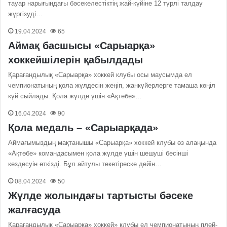
тауар нарығындағы бәсекелестіктің жай-күйіне 12 түрлі талдау
жүргізуді…
19.04.2024
65
Аймақ басшысы «Сарыарқа»
хоккейшілерін қабылдады
Қарағандылық «Сарыарқа» хоккей клубы осы маусымда ел
чемпионатының қола жүлдесін жеңіп, жанкүйерлерге тамаша көңіл
күй сыйлады. Қола жүлде үшін «Ақтөбе»…
16.04.2024
90
Қола медаль – «Сарыарқада»
Аймағымыздың мақтанышы «Сарыарқа» хоккей клубы өз алаңында
«Ақтөбе» командасымен қола жүлде үшін шешуші бесінші
кездесуін өткізді. Бұл айтулы текетіреске дейін…
08.04.2024
50
Жүлде жолындағы тартысты бәсеке
жалғасуда
Қарағандылық «Сарыарқа» хоккей» клубы ел чемпионатының плей-