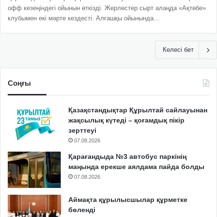
офф кезеңіндегі ойынын өткізді. Жерлестер сырт алаңда «Ақтөбе»
клубымен екі мәрте кездесті. Алғашқы ойынында…
Келесі бет
Соңғы
Қазақстандықтар Құрылтай сайлауынан
жақсылық күтеді – қоғамдық пікір
зерттеуі
07.08.2026
Қарағандыда №3 автобус паркінің
маңында ерекше аялдама пайда болды
07.08.2026
Аймақта құрылысшылар құрметке
бөленді