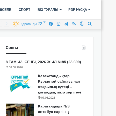
ӘСЕЛЕ
СПОРТ
БІЗ ТУРАЛЫ
PDF НҰСҚА
℃
22
Facebook
Instagram
Telegram
RSS
Switch
Іздеу
Қарағанды
skin
Соңғы
8 ТАМЫЗ, СЕНБІ, 2026 ЖЫЛ №85 (23 699)
08.08.2026
Қазақстандықтар
Құрылтай сайлауынан
жақсылық күтеді –
қоғамдық пікір зерттеуі
07.08.2026
Қарағандыда №3
автобус паркінің