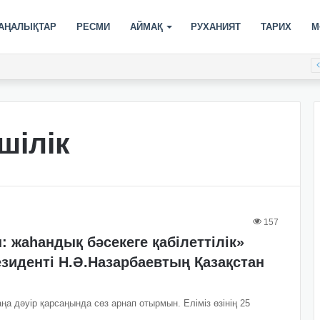
АҢАЛЫҚТАР
РЕСМИ
АЙМАҚ
РУХАНИЯТ
ТАРИХ
М
XIX спартакиадасы басталды
шілік
157
 жаһандық бәсекеге қабілеттілік»
зиденті Н.Ә.Назарбаевтың Қазақстан
ңа дәуір қарсаңында сөз арнап отырмын. Еліміз өзінің 25