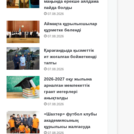
маңында ерекше аялдама
пайда болды
07.08.2026
Аймақта құрылысшылар
құрметке бөленді
07.08.2026
Қарағандыда қызметтік
ит жоғалған бойжеткенді
тапты
07.08.2026
2026-2027 оқу жылына
арналған мемлекеттік
грант иегерлері
анықталды
07.08.2026
«Шахтер» футбол клубы
академиясының
құрылысы жалғасуда
07.08.2026