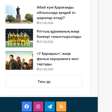
Абай күні Қарағанды
облысында қандай іс-
шаралар өтеді?
07.08.2026
Ұлттық құраманың жаңа
бапкері таныстырылады
07.08.2026
«7 Қарақшы»: жаңа
фильм көрерменге жол
тартады
07.08.2026
Тағы да
Facebook
Instagram
Telegram
RSS