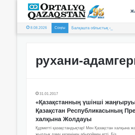
Ж
8.08.2026
Соңғы
Балқашта облыстық «Арай-2026» 
рухани-адамгер
31.01.2017
«Қазақстанның үшінші жаңғыруы:
Қазақстан Республикасының Пре
халқына Жолдауы
Құрметті қазақстандықтар! Мен Қазақстан халқына жа
жылдық даму кезеңінен абыроймен өтті. Біз…