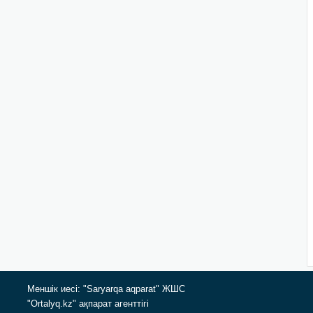
Меншік иесі: "Saryarqa aqparat" ЖШС
"Ortalyq.kz" ақпарат агенттігі