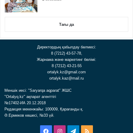
Тағы да
Директордың қабылдау бөлмесі:
8 (7212) 43-57-78,
Жарнама және маркетинг бөлімі:
8 (7212) 43-21-55
ortalyk.kz@gmail.com
ortalyk.kaz@mail.ru
Меншік иесі: "Saryarqa aqparat" ЖШС
"Ortalyq.kz" ақпарат агенттігі
№17402-ИА 20.12.2018
Редакция мекенжайы: 100009, Қарағанды қ.
Ә.Ермеков көшесі, №33 үй.
Facebook
Instagram
Telegram
RSS