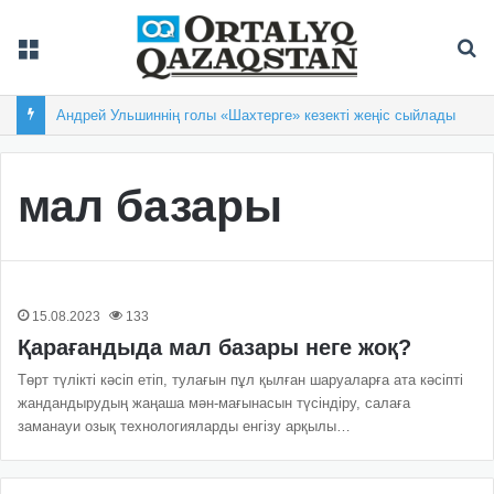
Мәзір
Із
Андрей Ульшиннің голы «Шахтерге» кезекті жеңіс сыйлады
мал базары
15.08.2023
133
Қарағандыда мал базары неге жоқ?
Төрт түлікті кәсіп етіп, тулағын пұл қылған шаруаларға ата кәсіпті
жандандырудың жаңаша мән-мағынасын түсіндіру, салаға
заманауи озық технологияларды енгізу арқылы…