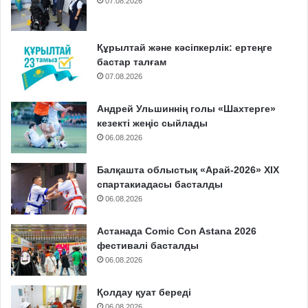
07.08.2026
Құрылтай және кәсіпкерлік: ертеңге
бастар талғам
07.08.2026
Андрей Ульшиннің голы «Шахтерге»
кезекті жеңіс сыйлады
06.08.2026
Балқашта облыстық «Арай-2026» XIX
спартакиадасы басталды
06.08.2026
Астанада Comic Con Astana 2026
фестивалі басталды
06.08.2026
Қолдау қуат береді
06.08.2026