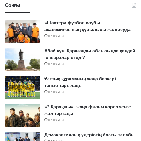
Соңғы
«Шахтер» футбол клубы
академиясының құрылысы жалғасуда
07.08.2026
Абай күні Қарағанды облысында қандай
іс-шаралар өтеді?
07.08.2026
Ұлттық құраманың жаңа бапкері
таныстырылады
07.08.2026
«7 Қарақшы»: жаңа фильм көрерменге
жол тартады
07.08.2026
Демократиялық үдерістің басты талабы