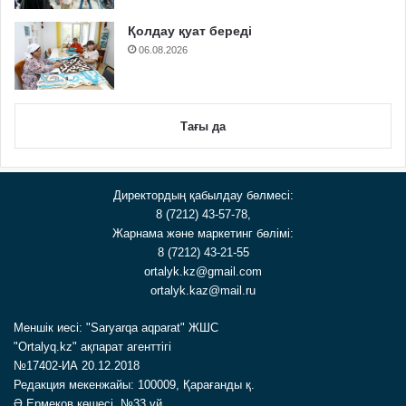
Қолдау қуат береді
06.08.2026
Тағы да
Директордың қабылдау бөлмесі:
8 (7212) 43-57-78,
Жарнама және маркетинг бөлімі:
8 (7212) 43-21-55
ortalyk.kz@gmail.com
ortalyk.kaz@mail.ru
Меншік иесі: "Saryarqa aqparat" ЖШС
"Ortalyq.kz" ақпарат агенттігі
№17402-ИА 20.12.2018
Редакция мекенжайы: 100009, Қарағанды қ.
Ә.Ермеков көшесі, №33 үй.