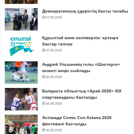
Демократиялық үдерістің басты талабы
07.08.2026
Құрылтай және кәсіпкерлік: ертеңге
бастар талғам
07.08.2026
Андрей Ульшиннің голы «Шахтерге»
кезекті жеңіс сыйлады
06.08.2026
Балқашта облыстық «Арай-2026» XIX
спартакиадасы басталды
06.08.2026
Астанада Comic Con Astana 2026
фестивалі басталды
06.08.2026