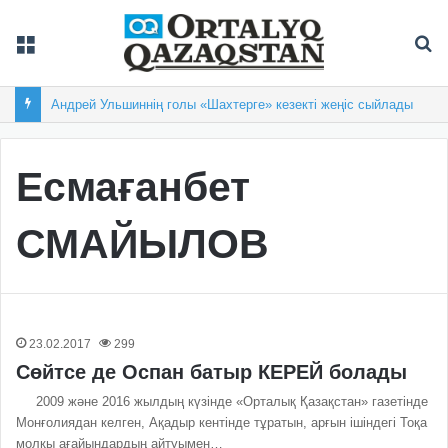
Мәзір
Із
Андрей Ульшиннің голы «Шахтерге» кезекті жеңіс сыйлады
Есмағанбет
СМАЙЫЛОВ
23.02.2017
299
Сөйтсе де Оспан батыр КЕРЕЙ болады
2009 және 2016 жылдың күзінде «Орталық Қазақстан» газетінде
Монғолиядан келген, Ақадыр кентінде тұратын, арғын ішіндегі Тоқа
молқы ағайындардың айтуымен…