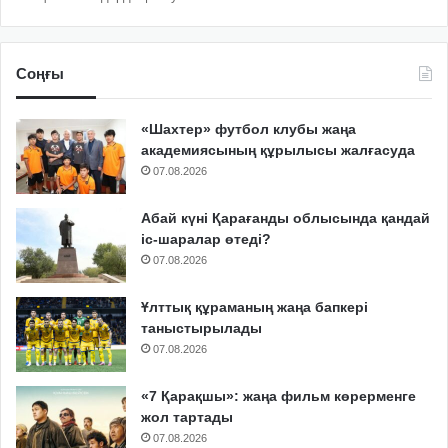
Соңғы
«Шахтер» футбол клубы жаңа
академиясының құрылысы жалғасуда
07.08.2026
Абай күні Қарағанды облысында қандай
іс-шаралар өтеді?
07.08.2026
Ұлттық құраманың жаңа бапкері
таныстырылады
07.08.2026
«7 Қарақшы»: жаңа фильм көрерменге
жол тартады
07.08.2026