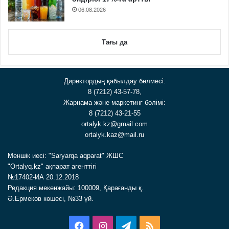
06.08.2026
Тағы да
Директордың қабылдау бөлмесі:
8 (7212) 43-57-78,
Жарнама және маркетинг бөлімі:
8 (7212) 43-21-55
ortalyk.kz@gmail.com
ortalyk.kaz@mail.ru
Меншік иесі: "Saryarqa aqparat" ЖШС
"Ortalyq.kz" ақпарат агенттігі
№17402-ИА 20.12.2018
Редакция мекенжайы: 100009, Қарағанды қ.
Ә.Ермеков көшесі, №33 үй.
Facebook
Instagram
Telegram
RSS