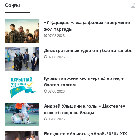
Соңғы
«7 Қарақшы»: жаңа фильм көрерменге
жол тартады
07.08.2026
Демократиялық үдерістің басты талабы
07.08.2026
Құрылтай және кәсіпкерлік: ертеңге
бастар талғам
07.08.2026
Андрей Ульшиннің голы «Шахтерге»
кезекті жеңіс сыйлады
06.08.2026
Балқашта облыстық «Арай-2026» XIX