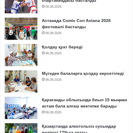
спартакиадасы басталды
06.08.2026
Астанада Comic Con Astana 2026
фестивалі басталды
06.08.2026
Қолдау қуат береді
06.08.2026
Мүгедек балаларға қолдау көрсетіледі
06.08.2026
Қарағанды облысында биыл 15 мыңнан
астам бала алғаш мектепке барады
06.08.2026
Қазақстанда алкогольсіз сусындар
өндірісі 17%-ға артты