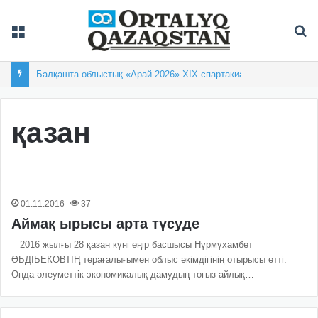
Мәзір
Із
Балқашта облыстық «Арай-2026» XIX спартакиадасы басталды
қазан
01.11.2016
37
Аймақ ырысы арта түсуде
2016 жылғы 28 қазан күні өңір басшысы Нұрмұхамбет
ӘБДІБЕКОВТІҢ төрағалығымен облыс әкімдігінің отырысы өтті.
Онда әлеуметтік-экономикалық дамудың тоғыз айлық…