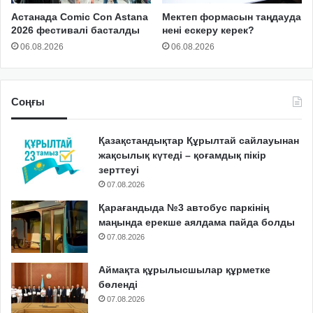
Астанада Comic Con Astana
Мектеп формасын таңдауда
2026 фестивалі басталды
нені ескеру керек?
06.08.2026
06.08.2026
Соңғы
Қазақстандықтар Құрылтай сайлауынан
жақсылық күтеді – қоғамдық пікір
зерттеуі
07.08.2026
Қарағандыда №3 автобус паркінің
маңында ерекше аялдама пайда болды
07.08.2026
Аймақта құрылысшылар құрметке
бөленді
07.08.2026