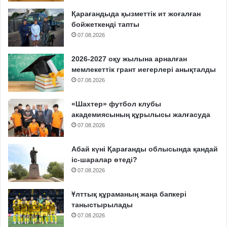
Қарағандыда қызметтік ит жоғалған
бойжеткенді тапты
07.08.2026
2026-2027 оқу жылына арналған
мемлекеттік грант иегерлері анықталды
07.08.2026
«Шахтер» футбол клубы
академиясының құрылысы жалғасуда
07.08.2026
Абай күні Қарағанды облысында қандай
іс-шаралар өтеді?
07.08.2026
Ұлттық құраманың жаңа бапкері
таныстырылады
07.08.2026