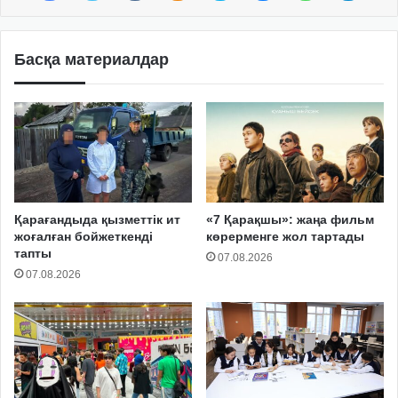
Басқа материалдар
Қарағандыда қызметтік ит
«7 Қарақшы»: жаңа фильм
жоғалған бойжеткенді
көрерменге жол тартады
тапты
07.08.2026
07.08.2026