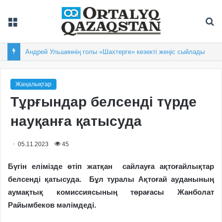
Мәзір
Із
Андрей Ульшиннің голы «Шахтерге» кезекті жеңіс сыйлады
Жаңалықтар
Тұрғындар белсенді түрде
науқанға қатысуда
05.11.2023
45
Бүгін елімізде өтіп жатқан
сайлауға ақтоғайлықтар
белсенді қатысуда.
Бұл туралы Ақтоғай ауданының
аумақтық комиссиясының төрағасы Жанболат
Райымбеков мәлімдеді.