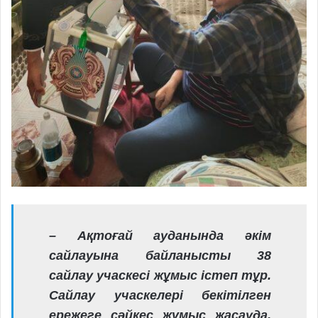
–
Ақтоғай ауданында әкім
сайлауына байланысты 38
сайлау учаскесі жұмыс істеп тұр.
Сайлау учаскелері бекітілген
ережеге сәйкес жұмыс жасауда.