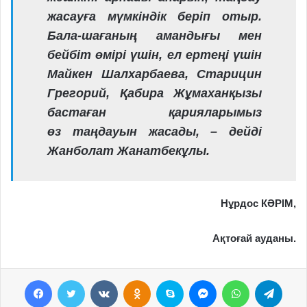
жасауға мүмкіндік беріп отыр.
Бала-шағаның амандығы мен
бейбіт өмірі үшін, ел ертеңі үшін
Майкен Шалхарбаева, Старицин
Грегорий, Қабира Жұмаханқызы
бастаған
қарияларымыз
өз
таңдауын жасады, – дейді
Жанболат Жанатбекұлы.
Нұрдос КӘРІМ,
Ақтоғай ауданы.
Facebook
Twitter
VKontakte
Odnoklassniki
Skype
Messenger
WhatsApp
Telegram