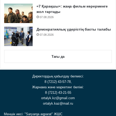
«7 Қарақшы»: жаңа фильм көрерменге
жол тартады
07.08.2026
Демократиялық үдерістің басты талабы
07.08.2026
Тағы да
Директордың қабылдау бөлмесі:
8 (7212) 43-57-78,
Жарнама және маркетинг бөлімі:
8 (7212) 43-21-55
ortalyk.kz@gmail.com
ortalyk.kaz@mail.ru
Меншік иесі: "Saryarqa aqparat" ЖШС