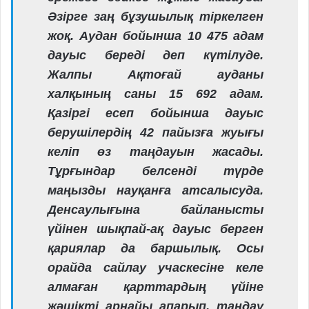
Әзірге заң бұзушылық тіркелген
жоқ. Аудан бойынша 10 475 адам
дауыс береді деп күтілуде.
Жалпы Ақтоғай ауданы
халқының саны 15 692 адам.
Қазіргі есеп бойынша дауыс
берушілердің 42 пайызға жуығы
келіп өз таңдауын жасады.
Тұрғындар белсенді түрде
маңызды науқанға атсалысуда.
Денсаулығына байланысты
үйінен шықпай-ақ дауыс берген
қариялар да баршылық. Осы
орайда сайлау учаскесіне келе
алмаған қарттардың үйіне
жәшікті арнайы апарып, таңдау