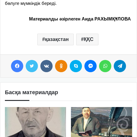
бөлуге мүмкіндік береді.
Материалды әзірлеген Аида РАХЫМҚҰЛОВА
қазақстан
ҚҚС
Facebook
Twitter
VKontakte
Odnoklassniki
Skype
Messenger
WhatsApp
Telegram
Басқа материалдар