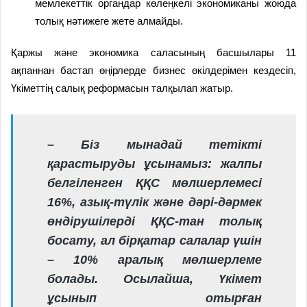
мемлекеттік органдар көлеңкелі экономиканы жоюда
толық нәтижеге жете алмайды.
Қаржы және экономика саласының басшылары 11
ақпаннан бастап өңірлерде бизнес өкілдерімен кездесіп,
Үкіметтің салық реформасын талқылап жатыр.
– Біз мынадай тетікті
қарастыруды ұсынамыз: жалпы
белгіленген ҚҚС мөлшерлемесі
16%, азық-түлік және дәрі-дәрмек
өндірушілерді ҚҚС-тан толық
босату, ал бірқатар салалар үшін
– 10% аралық мөлшерлеме
болады. Осылайша, Үкімет
ұсынып отырған