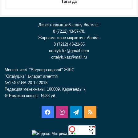
Тағы да
Директордың қабылдау бөлмесі:
8 (7212) 43-57-78,
Жарнама және маркетинг бөлімі:
8 (7212) 43-21-55
ortalyk.kz@gmail.com
ortalyk.kaz@mail.ru
Меншік иесі: "Saryarqa aqparat" ЖШС
"Ortalyq.kz" ақпарат агенттігі
№17402-ИА 20.12.2018
Редакция мекенжайы: 100009, Қарағанды қ.
Ә.Ермеков көшесі, №33 үй.
Facebook
Instagram
Telegram
RSS