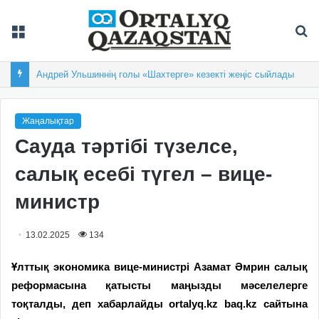
Мәзір
Із
Андрей Ульшиннің голы «Шахтерге» кезекті жеңіс сыйлады
Жаңалықтар
Сауда тәртібі түзелсе,
салық есебі түгел – вице-
министр
13.02.2025
134
Ұлттық экономика вице-министрі Азамат Әмрин салық
реформасына қатысты маңызды мәселелерге
тоқталды, деп хабарлайды ortalyq.kz baq.kz сайтына