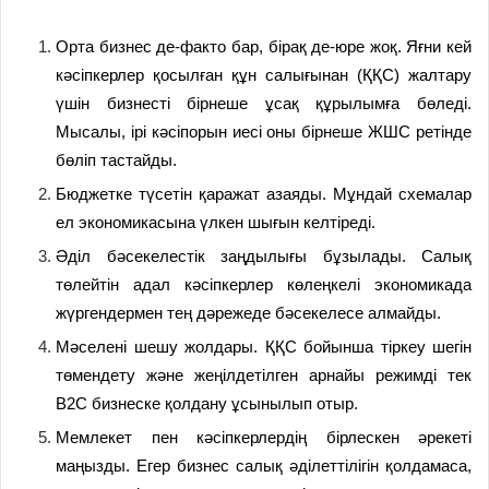
Орта бизнес де-факто бар, бірақ де-юре жоқ. Яғни кей
кәсіпкерлер қосылған құн салығынан (ҚҚС) жалтару
үшін бизнесті бірнеше ұсақ құрылымға бөледі.
Мысалы, ірі кәсіпорын иесі оны бірнеше ЖШС ретінде
бөліп тастайды.
Бюджетке түсетін қаражат азаяды. Мұндай схемалар
ел экономикасына үлкен шығын келтіреді.
Әділ бәсекелестік заңдылығы бұзылады. Салық
төлейтін адал кәсіпкерлер көлеңкелі экономикада
жүргендермен тең дәрежеде бәсекелесе алмайды.
Мәселені шешу жолдары. ҚҚС бойынша тіркеу шегін
төмендету және жеңілдетілген арнайы режимді тек
B2C бизнеске қолдану ұсынылып отыр.
Мемлекет пен кәсіпкерлердің бірлескен әрекеті
маңызды. Егер бизнес салық әділеттілігін қолдамаса,