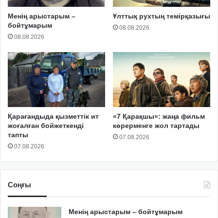
Менің арыстарым –
Ұлттық рухтың темірқазығы
бойтұмарым
08.08.2026
08.08.2026
Қарағандыда қызметтік ит
«7 Қарақшы»: жаңа фильм
жоғалған бойжеткенді
көрерменге жол тартады
тапты
07.08.2026
07.08.2026
Соңғы
Менің арыстарым – бойтұмарым