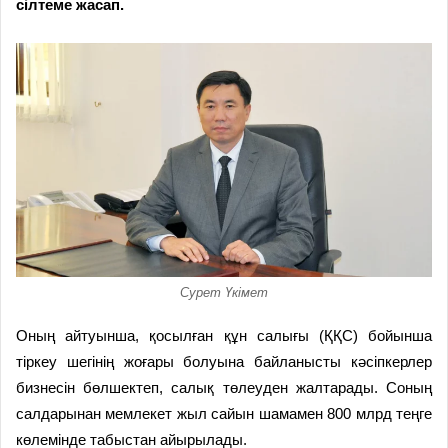
сілтеме жасап.
Сурет Үкімет
Оның айтуынша, қосылған құн салығы (ҚҚС) бойынша
тіркеу шегінің жоғары болуына байланысты кәсіпкерлер
бизнесін бөлшектеп, салық төлеуден жалтарады. Соның
салдарынан мемлекет жыл сайын шамамен 800 млрд теңге
көлемінде табыстан айырылады.