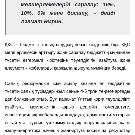
мөлшерлемелерді саралау: 16%,
10%, 0% және босату, – дейді
Азамат Әмрин.
ҚҚС – бюджетті толықтырудың негізгі көздерінің бірі. ҚҚС
мөлшерлемесін арттыру және саралау бюджеттің мұнайдан
түсетін өзгермелі кірістеріне тәуелділігін азайтуға және
әлеуметтік жобаларды қаржыландыруға мүмкіндік береді.
Салық реформасын іске асыру кезінде ел бюджетіне
түсетін салық түсімдері жыл сайын 4-5 трлн теңгеге артады
деп болжанып отыр. Бұл қаражат Ұлттық қорға тәуелділікті
азайтуға, мемлекеттік қарыз деңгейін төмендетуге,
инвестициялық жобаларды қолдауға, даму институттарын
нығайтуға, тұрғын үй-коммуналдық шаруашылығын және
жылу-энергетика жүйесін жаңғыртуға қосымша ресурстар