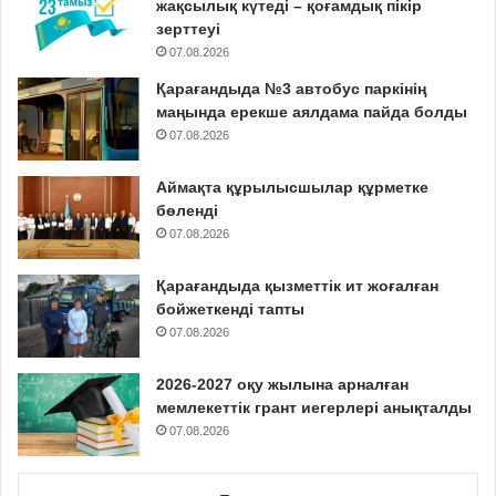
жақсылық күтеді – қоғамдық пікір
зерттеуі
07.08.2026
Қарағандыда №3 автобус паркінің
маңында ерекше аялдама пайда болды
07.08.2026
Аймақта құрылысшылар құрметке
бөленді
07.08.2026
Қарағандыда қызметтік ит жоғалған
бойжеткенді тапты
07.08.2026
2026-2027 оқу жылына арналған
мемлекеттік грант иегерлері анықталды
07.08.2026