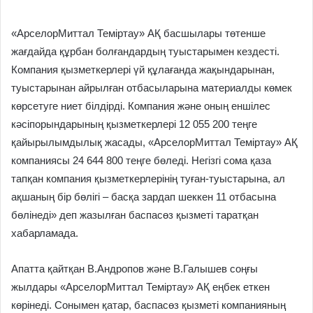
«АрселорМиттал Теміртау» АҚ басшылары төтенше
жағдайда құрбан болғандардың туыстарымен кездесті.
Компания қызметкерлері үй құлағанда жақындарынан,
туыстарынан айрылған отбасыларына материалды көмек
көрсетуге ниет білдірді. Компания және оның еншілес
кәсіпорындарының қызметкерлері 12 055 200 теңге
қайырылымдылық жасады, «АрселорМиттал Теміртау» АҚ
компаниясы 24 644 800 теңге бөледі. Негізгі сома қаза
тапқан компания қызметкерлерінің туған-туыстарына, ал
ақшаның бір бөлігі – басқа зардап шеккен 11 отбасына
бөлінеді» деп жазылған баспасөз қызметі таратқан
хабарламада.
Апатта қайтқан В.Андропов және В.Галышев соңғы
жылдары «АрселорМиттал Теміртау» АҚ еңбек еткен
көрінеді. Сонымен қатар, баспасөз қызметі компанияның