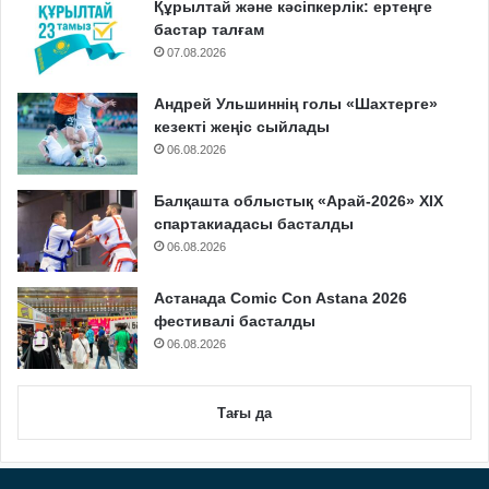
Құрылтай және кәсіпкерлік: ертеңге
бастар талғам
07.08.2026
Андрей Ульшиннің голы «Шахтерге»
кезекті жеңіс сыйлады
06.08.2026
Балқашта облыстық «Арай-2026» XIX
спартакиадасы басталды
06.08.2026
Астанада Comic Con Astana 2026
фестивалі басталды
06.08.2026
Тағы да