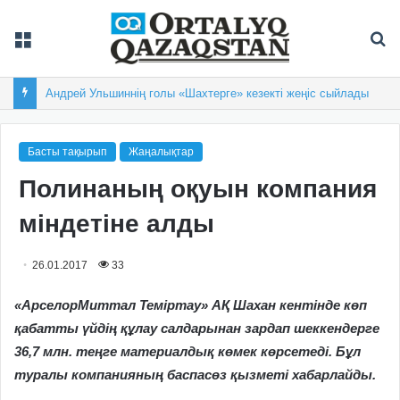
Мәзір
Із
Андрей Ульшиннің голы «Шахтерге» кезекті жеңіс сыйлады
Басты тақырып
Жаңалықтар
Полинаның оқуын компания
міндетіне алды
26.01.2017
33
«АрселорМиттал Теміртау» АҚ Шахан кентінде көп
қабатты үйдің құлау салдарынан зардап шеккендерге
36,7 млн. теңге материалдық көмек көрсетеді. Бұл
туралы компанияның баспасөз қызметі хабарлайды.