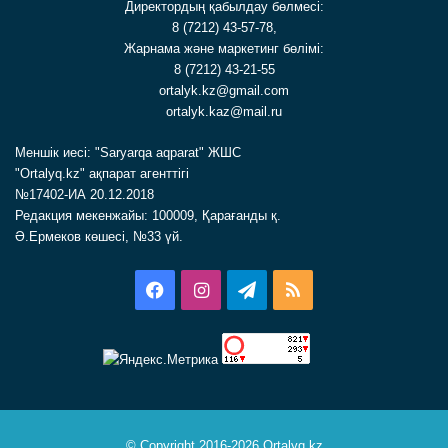
Директордың қабылдау бөлмесі:
8 (7212) 43-57-78,
Жарнама және маркетинг бөлімі:
8 (7212) 43-21-55
ortalyk.kz@gmail.com
ortalyk.kaz@mail.ru
Меншік иесі: "Saryarqa aqparat" ЖШС
"Ortalyq.kz" ақпарат агенттігі
№17402-ИА 20.12.2018
Редакция мекенжайы: 100009, Қарағанды қ.
Ә.Ермеков көшесі, №33 үй.
Facebook
Instagram
Telegram
RSS
© Copyright 2016-2026 Ortalyq.kz