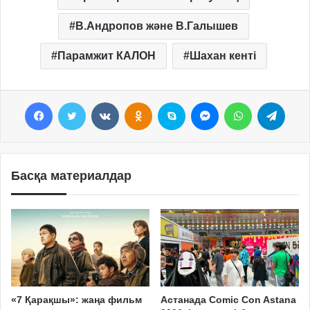
В.Андропов және В.Галышев
Парамжит КАЛОН
Шахан кенті
Facebook
Twitter
VKontakte
Odnoklassniki
Skype
Messenger
WhatsApp
Telegram
Басқа материалдар
«7 Қарақшы»: жаңа фильм
Астанада Comic Con Astana