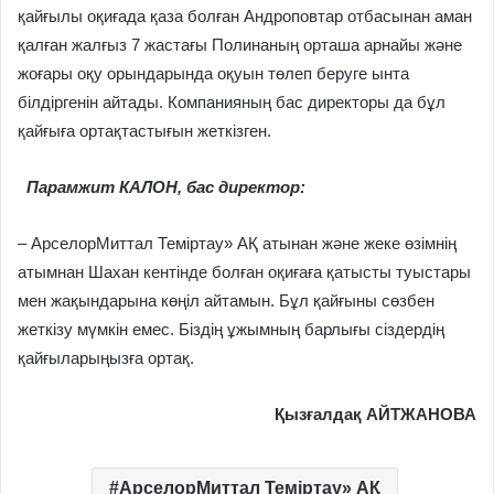
қайғылы оқиғада қаза болған Андроповтар отбасынан аман
қалған жалғыз 7 жастағы Полинаның орташа арнайы және
жоғары оқу орындарында оқуын төлеп беруге ынта
білдіргенін айтады. Компанияның бас директоры да бұл
қайғыға ортақтастығын жеткізген.
Парамжит КАЛОН, бас директор:
– АрселорМиттал Теміртау» АҚ атынан және жеке өзімнің
атымнан Шахан кентінде болған оқиғаға қатысты туыстары
мен жақындарына көңіл айтамын. Бұл қайғыны сөзбен
жеткізу мүмкін емес. Біздің ұжымның барлығы сіздердің
қайғыларыңызға ортақ.
Қызғалдақ АЙТЖАНОВА
АрселорМиттал Теміртау» АҚ