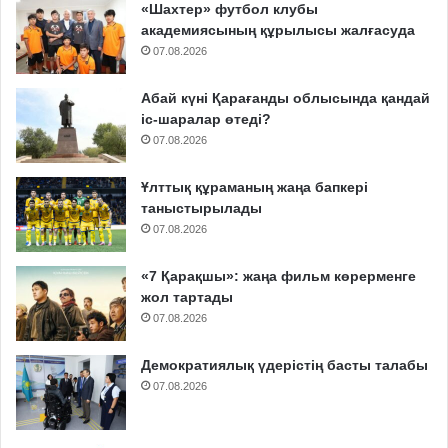
«Шахтер» футбол клубы
академиясының құрылысы жалғасуда
07.08.2026
Абай күні Қарағанды облысында қандай
іс-шаралар өтеді?
07.08.2026
Ұлттық құраманың жаңа бапкері
таныстырылады
07.08.2026
«7 Қарақшы»: жаңа фильм көрерменге
жол тартады
07.08.2026
Демократиялық үдерістің басты талабы
07.08.2026