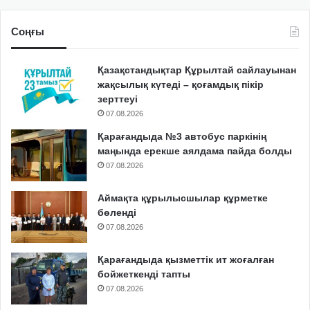
Соңғы
Қазақстандықтар Құрылтай сайлауынан
жақсылық күтеді – қоғамдық пікір
зерттеуі
07.08.2026
Қарағандыда №3 автобус паркінің
маңында ерекше аялдама пайда болды
07.08.2026
Аймақта құрылысшылар құрметке
бөленді
07.08.2026
Қарағандыда қызметтік ит жоғалған
бойжеткенді тапты
07.08.2026