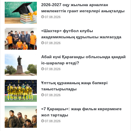
2026-2027 оқу жылына арналған
мемлекеттік грант иегерлері анықталды
07.08.2026
«Шахтер» футбол клубы
академиясының құрылысы жалғасуда
07.08.2026
Абай күні Қарағанды облысында қандай
іс-шаралар өтеді?
07.08.2026
Ұлттық құраманың жаңа бапкері
таныстырылады
07.08.2026
«7 Қарақшы»: жаңа фильм көрерменге
жол тартады
07.08.2026