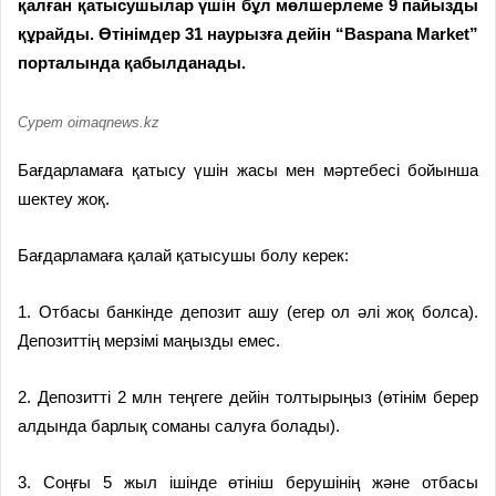
қалған қатысушылар үшін бұл мөлшерлеме 9 пайызды
құрайды. Өтінімдер 31 наурызға дейін “Baspana Market”
порталында қабылданады.
Сурет oimaqnews.kz
Бағдарламаға қатысу үшін жасы мен мәртебесі бойынша
шектеу жоқ.
Бағдарламаға қалай қатысушы болу керек:
1. Отбасы банкінде депозит ашу (егер ол әлі жоқ болса).
Депозиттің мерзімі маңызды емес.
2. Депозитті 2 млн теңгеге дейін толтырыңыз (өтінім берер
алдында барлық соманы салуға болады).
3. Соңғы 5 жыл iшiнде өтініш берушінің және отбасы