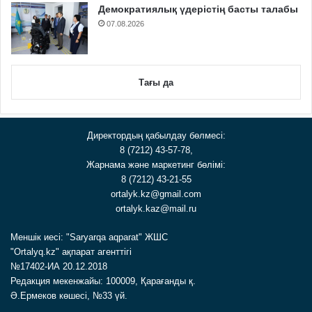
Демократиялық үдерістің басты талабы
07.08.2026
Тағы да
Директордың қабылдау бөлмесі:
8 (7212) 43-57-78,
Жарнама және маркетинг бөлімі:
8 (7212) 43-21-55
ortalyk.kz@gmail.com
ortalyk.kaz@mail.ru
Меншік иесі: "Saryarqa aqparat" ЖШС
"Ortalyq.kz" ақпарат агенттігі
№17402-ИА 20.12.2018
Редакция мекенжайы: 100009, Қарағанды қ.
Ә.Ермеков көшесі, №33 үй.