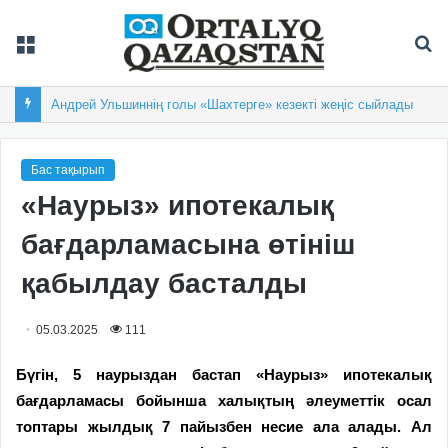
Мәзір
Із
Андрей Ульшиннің голы «Шахтерге» кезекті жеңіс сыйлады
Бас тақырып
«Наурыз» ипотекалық
бағдарламасына өтініш
қабылдау басталды
05.03.2025
111
Бүгін, 5 наурыздан бастап «Наурыз» ипотекалық
бағдарламасы бойынша халықтың әлеуметтік осал
топтары жылдық 7 пайызбен несие ала алады. Ал