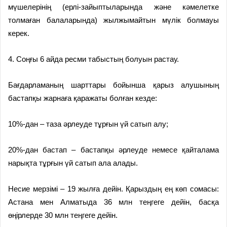
мүшелерiнің (ерлi-зайыптыларында және кәмелетке
толмаған балаларында) жылжымайтын мүлiк болмауы
керек.
4. Соңғы 6 айда ресми табыстың болуын растау.
Бағдарламаның шарттары бойынша қарыз алушының
бастапқы жарнаға қаражаты болған кезде:
10%-дан – таза әрлеуде тұрғын үй сатып алу;
20%-дан бастап – бастапқы әрлеуде немесе қайталама
нарықта тұрғын үй сатып ала алады.
Несие мерзімі – 19 жылға дейін. Қарыздың ең көп сомасы:
Астана мен Алматыда 36 млн теңгеге дейін, басқа
өңірлерде 30 млн теңгеге дейін.