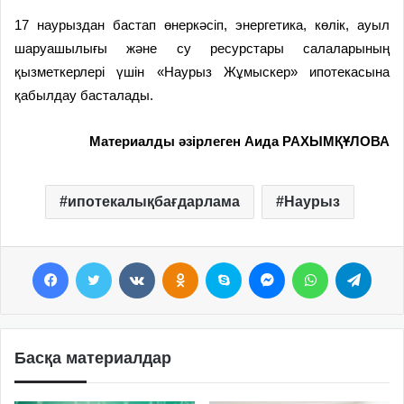
17 наурыздан бастап өнеркәсіп, энергетика, көлік, ауыл
шаруашылығы және су ресурстары салаларының
қызметкерлері үшін «Наурыз Жұмыскер» ипотекасына
қабылдау басталады.
Материалды әзірлеген Аида РАХЫМҚҰЛОВА
ипотекалықбағдарлама
Наурыз
Facebook
Twitter
VKontakte
Odnoklassniki
Skype
Messenger
WhatsApp
Telegram
Басқа материалдар