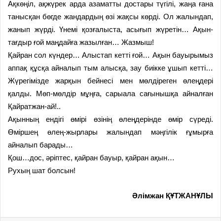
Ақкөңіл, ақжүрек арда азаматты достары түгілі, жаңа ғана
танысқан бөгде жандардың өзі жақсы көрді. Ол жалындап,
жанып жүрді. Үнемі қозғалыста, асығып жүретін… Ақын-
тағдыр ғой маңдайға жазылған… Жазмыш!
Қайран сол күндер… Алыстап кетті ғой… Ақын бауырымыз
аппақ құсқа айналып тым алысқа, зау биікке ұшып кетті…
Жүрегімізде жарқын бейнесі мен мөлдіреген өлеңдері
қалды. Мөп-мөлдір мұңға, сарыала сағынышқа айналған
Қайратжан-ай!..
Ақынның ендігі өмірі өзінің өлеңдерінде өмір сүреді.
Өміршең өлең-жырлары жалындап мәңгілік ғұмырға
айналып барады…
Қош…дос, әріптес, қайран бауыр, қайран ақын…
Рухың шат болсын!
Әлімжан ҚҰТЖАНҰЛЫ