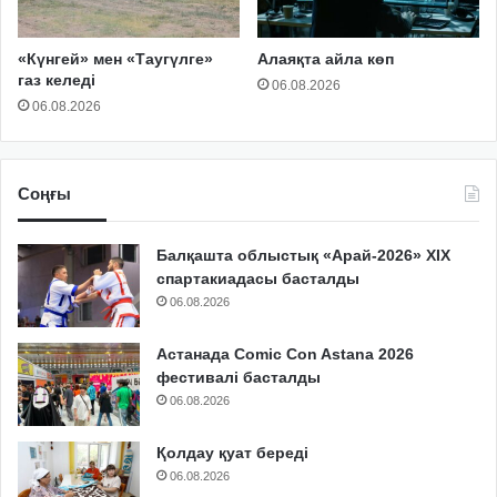
«Күнгей» мен «Таугүлге»
Алаяқта айла көп
газ келеді
06.08.2026
06.08.2026
Соңғы
Балқашта облыстық «Арай-2026» XIX
спартакиадасы басталды
06.08.2026
Астанада Comic Con Astana 2026
фестивалі басталды
06.08.2026
Қолдау қуат береді
06.08.2026