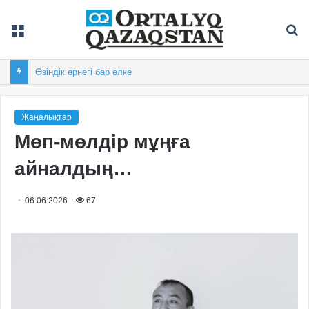
Мәзір
Із
Дастан Сатпаев Австралиядағы турнирдің үздік гол авторы атанды
Жаңалықтар
Мөп-мөлдір мұңға
айналдың…
06.06.2026
67