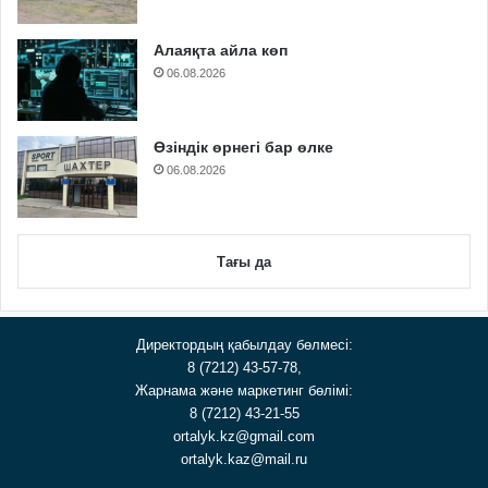
Алаяқта айла көп
06.08.2026
Өзіндік өрнегі бар өлке
06.08.2026
Тағы да
Директордың қабылдау бөлмесі:
8 (7212) 43-57-78,
Жарнама және маркетинг бөлімі:
8 (7212) 43-21-55
ortalyk.kz@gmail.com
ortalyk.kaz@mail.ru