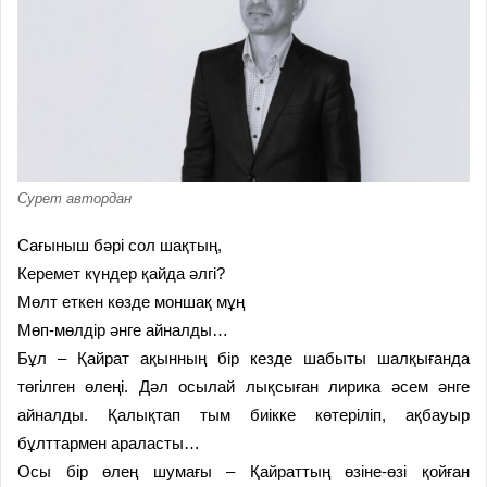
Сурет автордан
Сағыныш бәрі сол шақтың,
Керемет күндер қайда әлгі?
Мөлт еткен көзде моншақ мұң
Мөп-мөлдір әнге айналды…
Бұл – Қайрат ақынның бір кезде шабыты шалқығанда
төгілген өлеңі. Дәл осылай лықсыған лирика әсем әнге
айналды. Қалықтап тым биікке көтеріліп, ақбауыр
бұлттармен араласты…
Осы бір өлең шумағы – Қайраттың өзіне-өзі қойған