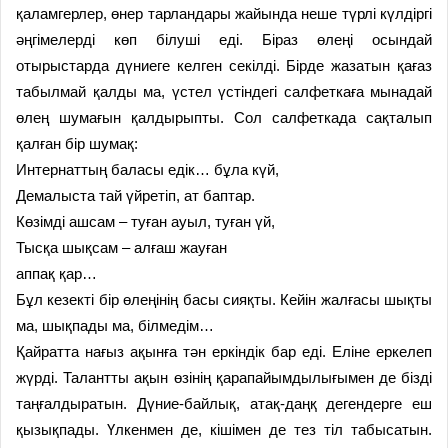
қаламгерлер, өнер тарландары жайында неше түрлі күлдіргі
әңгімелерді көп білуші еді. Біраз өлеңі осындай
отырыстарда дүниеге келген секілді. Бірде жазатын қағаз
табылмай қалды ма, үстел үстіндегі салфеткаға мынадай
өлең шумағын қалдырыпты. Сол салфеткада сақталып
қалған бір шумақ:
Интернаттың баласы едік… бұла күй,
Демалыста тай үйретіп, ат баптар.
Көзімді ашсам – туған ауыл, туған үй,
Тысқа шықсам – алғаш жауған
аппақ қар…
Бұл кезекті бір өлеңінің басы сияқты. Кейін жалғасы шықты
ма, шықпады ма, білмедім…
Қайратта нағыз ақынға тән еркіндік бар еді. Еліне еркелеп
жүрді. Талантты ақын өзінің қарапайымдылығымен де бізді
таңғалдыратын. Дүние-байлық, атақ-даңқ дегендерге еш
қызықпады. Үлкенмен де, кішімен де тез тіл табысатын.