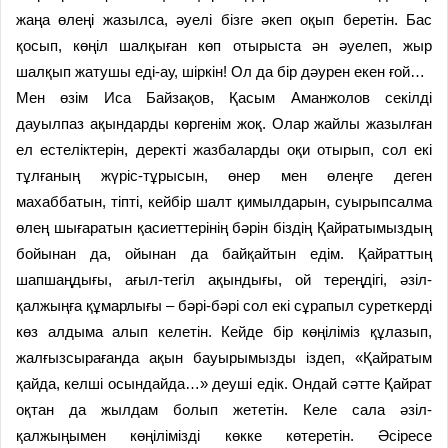
жаңа өлеңі жазылса, әуелі бізге әкеп оқып беретін. Бас
қосып, көңіл шалқыған көп отырыста ән әуелеп, жыр
шалқып жатушы еді-ау, шіркін! Ол да бір дәурен екен ғой…
Мен өзім Иса Байзақов, Қасым Аманжолов секілді
дауылпаз ақындарды көргенім жоқ. Олар жайлы жазылған
ел естеліктерін, деректі жазбаларды оқи отырып, сол екі
тұлғаның жүріс-тұрысын, өнер мен өлеңге деген
махаббатын, тіпті, кейбір шалт қимылдарын, суырыпсалма
өлең шығаратын қасиеттерінің бәрін біздің Қайратымыздың
бойынан да, ойынан да байқайтын едім. Қайраттың
шапшаңдығы, ағыл-тегіл ақындығы, ой тереңдігі, әзіл-
қалжыңға құмарлығы – бәрі-бәрі сол екі сұрапыл суреткерді
көз алдыма алып келетін. Кейде бір көңіліміз құлазып,
жалғызсырағанда ақын бауырымызды іздеп, «Қайратым
қайда, келші осындайда…» деуші едік. Ондай сәтте Қайрат
оқтан да жылдам болып жететін. Келе сала әзіл-
қалжыңымен көңілімізді көкке көтеретін. Әсіресе