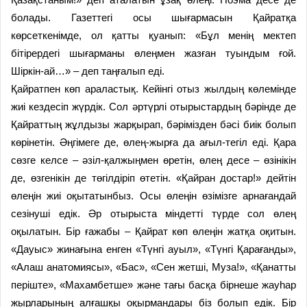
болады. Газеттегі осы шығармасын Қайратқа
көрсеткенімде, ол қатты қуанып: «Бұл менің мектеп
бітірердегі шығарманы өлеңмен жазған туындым ғой.
Шіркін-ай…» – деп таңғалып еді.
Қайратпен көп араластық. Кейінгі отыз жылдың көлемінде
жиі кездесіп жүрдік. Сол әртүрлі отырыстардың бәрінде де
Қайраттың жұлдызы жарқырап, бәрімізден бәсі биік болып
көрінетін. Әңгімеге де, өлең-жыр­ға да ағыл-тегіл еді. Қара
сөзге келсе – әзіл-қалжыңмен өретін, өлең десе – өзінікін
де, өзгенікін де төгілдіріп өтетін. «Қайран достар!» дейтін
өлеңін жиі оқытатынбыз. Осы өлеңін өзімізге арнағандай
сезінуші едік. Әр отырыста міндетті түрде сол өлең
оқылатын. Бір ғажабы – Қайрат көп өлеңін жатқа оқитын.
«Дауыс» жинағына енген «Түнгі ауыл», «Түнгі Қарағанды»,
«Алаш анатомиясы», «Бас», «Сен жетші, Муза!», «Қанатты
періште», «Махамбетше» және тағы басқа бірнеше жауhар
жырларының алғашқы оқырмандары біз болып едік. Бір