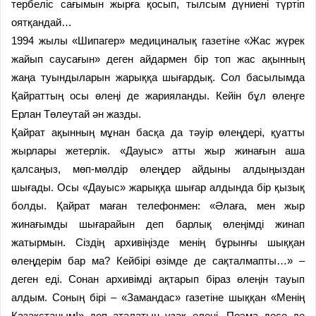
тербеліс сағымын жырға қосып, тылсым дүниені түртіп
оятқандай…
1994 жылы «Шипагер» медициналық газетіне «Жас жүрек
жайып саусағын» деген айдармен бір топ жас ақынның
жаңа туындыларын жарыққа шығардық. Сол басылымда
Қайраттың осы өлеңі де жарияланды. Кейін бұл өлеңге
Ерлан Төлеутай ән жазды.
Қайрат ақынның мұнан басқа да тәуір өлеңдері, қуатты
жырлары жетерлік. «Дауыс» атты жыр жинағын аша
қалсаңыз, мөп-мөлдір өлеңдер айдыны алдыңыздан
шығады. Осы «Дауыс» жарыққа шығар алдында бір қызық
болды. Қайрат маған телефонмен: «Әлаға, мен жыр
жинағымды шығарайын деп барлық өлеңімді жинап
жатырмын. Сіздің архивіңізде менің бұрынғы шыққан
өлеңдерім бар ма? Кейбірі өзімде де сақталмапты…» –
деген еді. Сонан архивімді ақтарып біраз өлеңін тауып
алдым. Соның бірі – «Замандас» газетіне шыққан «Менің
Қазақстаным!» деп аталатын ұзақ өлеңі. Поэма десе де