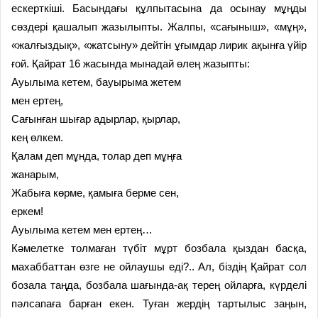
ескерткіші. Басындағы құлпытасына да осынау мұңды
сөздері қашалып жазылыпты. Жалпы, «сағыныш», «мұң»,
«жалғыздық», «жатсыну» дейтін ұғымдар лирик ақынға үйір
ғой. Қайрат 16 жасында мынадай өлең жазыпты:
Ауылыма кетем, бауырыма жетем
мен ертең,
Сағынған шығар адырлар, қырлар,
кең өлкем.
Қалам деп мұнда, толар деп мұңға
жанарым,
Жабыға көрме, қамыға берме сен,
еркем!
Ауылыма кетем мен ертең…
Кәмелетке толмаған түбіт мұрт бозбала қыздан басқа,
махаббаттан өзге не ойлаушы еді?.. Ал, біздің Қайрат сол
бозала таңда, бозбала шағында-ақ терең ойларға, күрделі
пәлсапаға барған екен. Туған жердің тартылыс заңын,