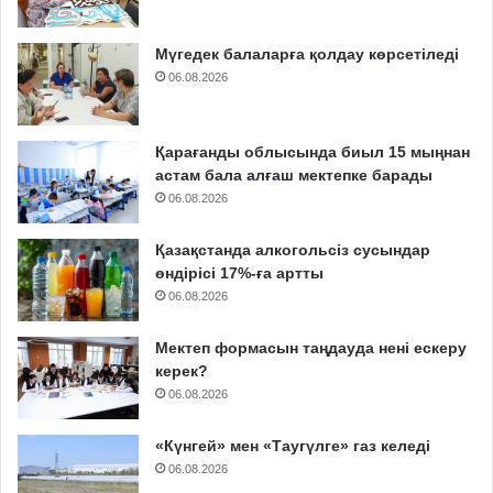
Мүгедек балаларға қолдау көрсетіледі
06.08.2026
Қарағанды облысында биыл 15 мыңнан
астам бала алғаш мектепке барады
06.08.2026
Қазақстанда алкогольсіз сусындар
өндірісі 17%-ға артты
06.08.2026
Мектеп формасын таңдауда нені ескеру
керек?
06.08.2026
«Күнгей» мен «Таугүлге» газ келеді
06.08.2026