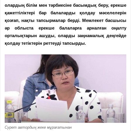
олардың білім мен тәрбиесіне басымдық беру, ерекше
қажеттіліктері бар балаларды қолдау мәселелерін
қозғап, нақты тапсырмалар берді. Мемлекет басшысы
әр облыста ерекше балаларға арналған оңалту
орталықтарын ашуды, оларды заңнамалық деңгейде
қолдау тетіктерін реттеуді тапсырды.
Сурет автордың жеке мұрағатынан