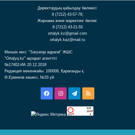
Директордың қабылдау бөлмесі:
8 (7212) 43-57-78,
Жарнама және маркетинг бөлімі:
8 (7212) 43-21-55
ortalyk.kz@gmail.com
ortalyk.kaz@mail.ru
Меншік иесі: "Saryarqa aqparat" ЖШС
"Ortalyq.kz" ақпарат агенттігі
№17402-ИА 20.12.2018
Редакция мекенжайы: 100009, Қарағанды қ.
Ә.Ермеков көшесі, №33 үй.
Facebook
Instagram
Telegram
RSS