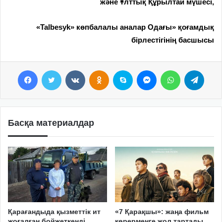
және Ұлттық Құрылтай мүшесі,
«Talbesyk» көпбалалы аналар Одағы» қоғамдық
бірлестігінің басшысы
Facebook
Twitter
VKontakte
Odnoklassniki
Skype
Messenger
WhatsApp
Telegram
Басқа материалдар
Қарағандыда қызметтік ит
«7 Қарақшы»: жаңа фильм
жоғалған бойжеткенді
көрерменге жол тартады