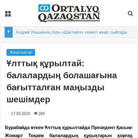
Мәзір
Із
Андрей Ульшиннің голы «Шахтерге» кезекті жеңіс сыйлады
Жаңалықтар
Ұлттық құрылтай:
балалардың болашағына
бағытталған маңызды
шешімдер
17.03.2025
285
Бурабайда өткен Ұлттық құрылтайда Президент Қасым-
Жомарт Тоқаев балалардың құқықтарын қорғау,