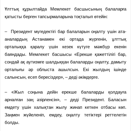
Ұлттық құрылтайда Мемлекет басшысының балаларға
қатысты берген тапсырмаларына тоқталып өтейін:
– Президент мүгедектігі бар балаларын оңалту үшін ата-
аналардың Астанамен екі ортада жүргенін, ұлттық
орталыққа қаралу үшін кезек күтуге мәжбүр екенін
баяндады. Мемлекет басшысы «Ерекше қажеттілігі бар,
сондай ақ аутизмге шалдыққан балаларды оңалту, дамыту
орталығы әр облыста ашылсын. Екі жылдың ішінде
салынсын, есеп бересіздер», – деді әкімдерге.
– «Жыл соңына дейін ерекше балаларды қолдауға
арналған заң әзірленсін», – деді Президент. Баласын
емдету үшін халықтан жылу жинап кеткен отбасы көп.
Заңмен жүйеленіп, емдеу, оңалту тетіктері реттелетін
болды.