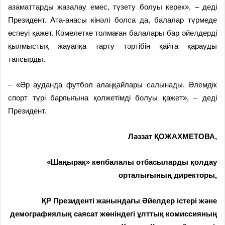
азаматтарды жазалау емес, түзету болуы керек», – деді
Президент. Ата-анасы кінәлі болса да, балалар түрмеде
өспеуі қажет. Кәмелетке толмаған балалары бар әйелдерді
қылмыстық жауапқа тарту тәртібін қайта қарауды
тапсырды.
– «Әр ауданда футбол алаңқайлары салынады. Әлемдік
спорт түрі барлығына қолжетімді болуы қажет», – деді
Президент.
Ләззат ҚОЖАХМЕТОВА,
«Шаңырақ» көпбалалы отбасыларды қолдау
орталығының директоры,
ҚР Президенті жанындағы Әйелдер істері және
демографиялық саясат жөніндегі ұлттық комиссияның