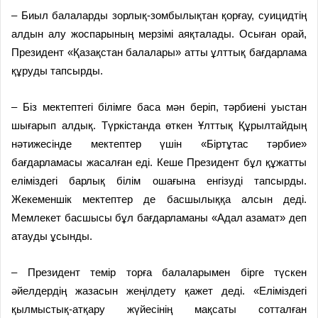
– Биыл балаларды зорлық-зомбылықтан қорғау, суицидтің
алдын алу жоспарының мерзімі аяқталады. Осыған орай,
Президент «Қазақстан балалары» атты ұлттық бағдарлама
құруды тапсырды.
– Біз мектептегі білімге баса мән беріп, тәрбиені уыстан
шығарып алдық. Түркістанда өткен Ұлттық Құрылтайдың
нәтижесінде мектептер үшін «Біртұтас тәрбие»
бағдарламасы жасалған еді. Кеше Президент бұл құжатты
еліміздегі барлық білім ошағына енгізуді тапсырды.
Жекеменшік мектептер де басшылыққа алсын деді.
Мемлекет басшысы бұл бағдарламаны «Адал азамат» деп
атауды ұсынды.
– Президент темір торға балаларымен бірге түскен
әйелдердің жазасын жеңілдету қажет деді. «Еліміздегі
қылмыстық-атқару жүйесінің мақсаты сотталған