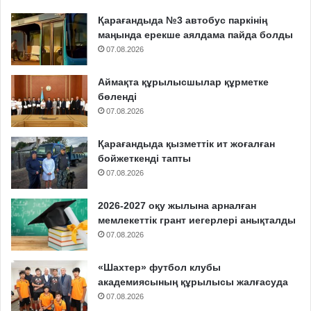
Қарағандыда №3 автобус паркінің
маңында ерекше аялдама пайда болды
07.08.2026
Аймақта құрылысшылар құрметке
бөленді
07.08.2026
Қарағандыда қызметтік ит жоғалған
бойжеткенді тапты
07.08.2026
2026-2027 оқу жылына арналған
мемлекеттік грант иегерлері анықталды
07.08.2026
«Шахтер» футбол клубы
академиясының құрылысы жалғасуда
07.08.2026