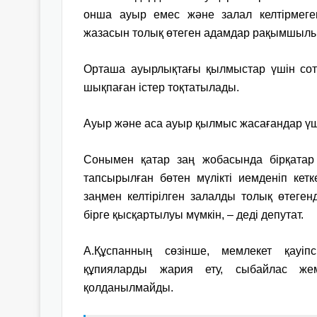
онша ауыр емес және залал келтірмег
жазасын толық өтеген адамдар рақымшылыққ
Орташа ауырлықтағы қылмыстар үшін сотқа 
шықпаған істер тоқтатылады.
Ауыр және аса ауыр қылмыс жасағандар үші
Сонымен қатар заң жобасында бірқатар 
тапсырылған бөтен мүлікті иемденіп кет
заңмен келтірілген залалды толық өтеген
бірге қысқартылуы мүмкін, – деді депутат.
А.
Құспанның сөзінше, мемлекет қауіпс
құпияларды жария ету, сыбайлас же
қолданылмайды.