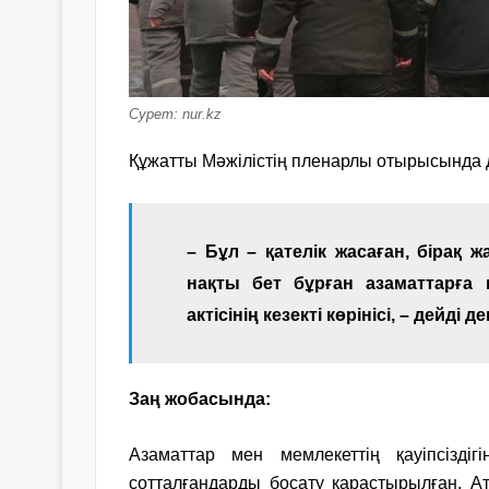
Сурет: nur.kz
Құжатты Мәжілістің пленарлы отырысында 
– Бұл – қателік жасаған, бірақ ж
нақты бет бұрған азаматтарға м
актісінің кезекті көрінісі, – дейді д
Заң жобасында:
Азаматтар мен мемлекеттің қауіпсіздіг
сотталғандарды босату қарастырылған. А