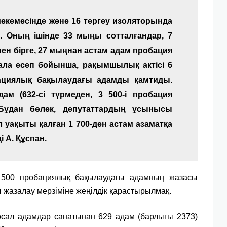
у мекемесінде және 16 тергеу изоляторында
. Оның ішінде 33 мыңы сотталғандар, 7
ен бірге, 27 мыңнан астам адам пробация
 ала есеп бойынша, рақымшылық актісі 6
бациялық бақылаудағы адамды қамтиды.
м (632-сі түрмеден, 3 500-і пробация
 Бұдан бөлек, депутаттардың ұсынысы
 уақыты қалған 1 700-ден астам азаматқа
і А.
Құспан.
 500 пробациялық бақылаудағы адамның жазасы
 жазалау мерзіміне жеңілдік қарастырылмақ.
осал адамдар санатынан 629 адам (барлығы 2373)