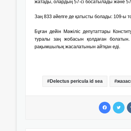
жатады, олардың 57-сі босатылады және 5
Заң 833 әйелге де қатысты болады: 109-ы т
Бұған дейін Мәжіліс депутаттары Конст
туралы заң жобасын қолдаған болатын.
рақымшылық жасалатынын айтқан еді.
Delectus pericula id sea
жазас
Facebook
Twitter